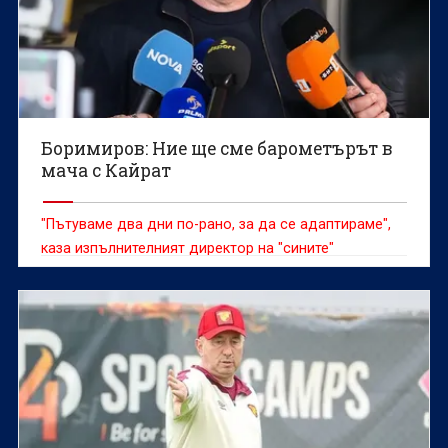
Боримиров: Ние ще сме барометърът в
мача с Кайрат
"Пътуваме два дни по-рано, за да се адаптираме",
каза изпълнителният директор на "сините"