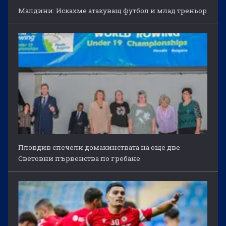
Малдини: Искахме атакуващ футбол и млад треньор
Пловдив спечели домакинствата на още две
Световни първенства по гребане