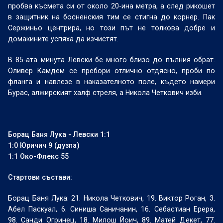
пробва късмета си от около 20-ина метра, а след рикошет
в защитник на босненския тим се стигна до корнер. Пак
Сержиньо центрира, но този път не толкова добре и
домакините успяха да изчистят.
В 85-ата минута Левски бе много близо до пълния обрат.
Оливер Камдем се пребори отлично отдясно, проби по
фланга и навлезе в наказателното поле, където намери
Бурас, алжирският халф стреля, а Никола Четкович изби.
Борац Баня Лука - Левски 1:1
1:0 Юричич 9 (дузпа)
1:1 Око-Флекс 55
Стартови състави:
Борац Баня Лука: 21. Никола Четкович, 19. Виктор Роган, 3.
Абел Паскуал, 6. Синиша Саничанин, 16. Себастиан Ерера,
98. Санди Огринец, 18. Милош Йоич, 89. Матей Декет, 77.