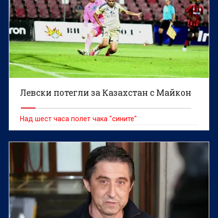
Левски потегли за Казахстан с Майкон
Над шест часа полет чака "сините"