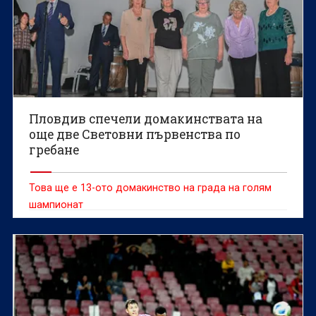
Пловдив спечели домакинствата на
още две Световни първенства по
гребане
Това ще е 13-ото домакинство на града на голям
шампионат