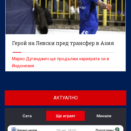
Герой на Левски пред трансфер в Азия
Марко Дуганджич ще продължи кариерата си в
Индонезия
АКТУАЛНО
Сега
Ще играят
Минали
Черно море
Лудогорец
09 авг, 19:00