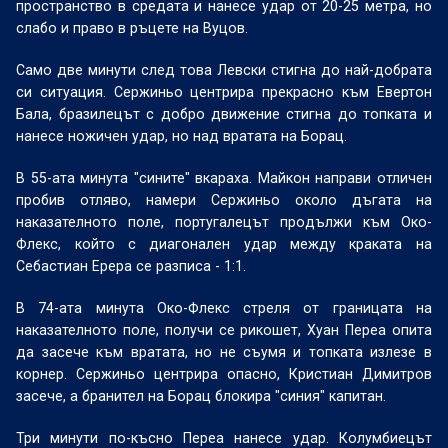
пространство в средата и нанесе удар от 20-25 метра, но
слабо и право в ръцете на Вуцов.
Само две минути след това Левски стигна до най-добрата
си ситуация. Сержиньо центрира прекрасно към Евертон
Бала, бразилецът с добро движение стигна до топката и
нанесе ножичен удар, но над вратата на Борац.
В 55-ата минута "сините" вкараха. Майкон направи отличен
пробив отляво, намери Сержиньо около дъгата на
наказателното поле, португалецът продължи към Око-
Флекс, който с диагонален удар между краката на
Себастиан Ерера се разписа - 1:1.
В 74-ата минута Око-Флекс стреля от границата на
наказателното поле, получи се рикошет, Хуан Переа опита
да засече към вратата, но не съумя и топката излезе в
корнер. Сержиньо центрира опасно, Кристиан Димитров
засече, а бранител на Борац блокира "синия" капитан.
Три минути по-късно Переа нанесе удар. Колумбиецът