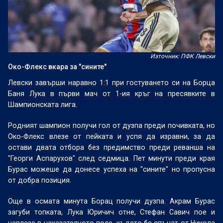
Източник: ПФК Левски
Око-Флекс вкара за "сините"
Левски завърши наравно 1:1 при гостуването си на Борца
Баня Лука в първи мач от 1-ия кръг на пресявките в
Шампионската лига.
Родният шампион получи гол от дузпа преди почивката, но
Око-Флекс влезе от пейката и успя да изравни, за да
остави двата отбора без предимство преди реванша на
"Георги Аспарухов" след седмица. Пет минути преди края
Бурас можеше да донесе успеха на "сините" но пропусна
от добра позиция.
Още в осмата минута Борац получи дузпа. Акрам Бурас
загуби топката, Лука Юричич отне, Стефан Савич пое и