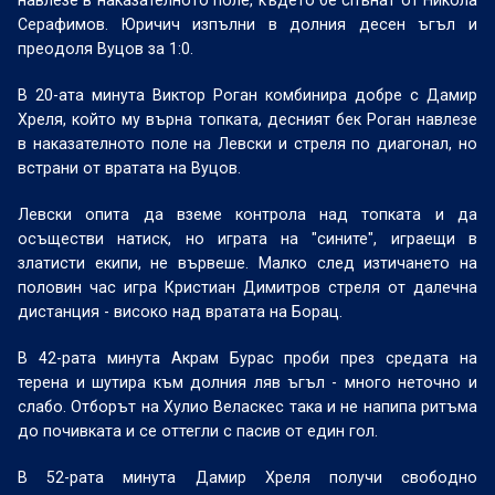
навлезе в наказателното поле, където бе спънат от Никола
Серафимов. Юричич изпълни в долния десен ъгъл и
преодоля Вуцов за 1:0.
В 20-ата минута Виктор Роган комбинира добре с Дамир
Хреля, който му върна топката, десният бек Роган навлезе
в наказателното поле на Левски и стреля по диагонал, но
встрани от вратата на Вуцов.
Левски опита да вземе контрола над топката и да
осъществи натиск, но играта на "сините", играещи в
златисти екипи, не вървеше. Малко след изтичането на
половин час игра Кристиан Димитров стреля от далечна
дистанция - високо над вратата на Борац.
В 42-рата минута Акрам Бурас проби през средата на
терена и шутира към долния ляв ъгъл - много неточно и
слабо. Отборът на Хулио Веласкес така и не напипа ритъма
до почивката и се оттегли с пасив от един гол.
В 52-рата минута Дамир Хреля получи свободно