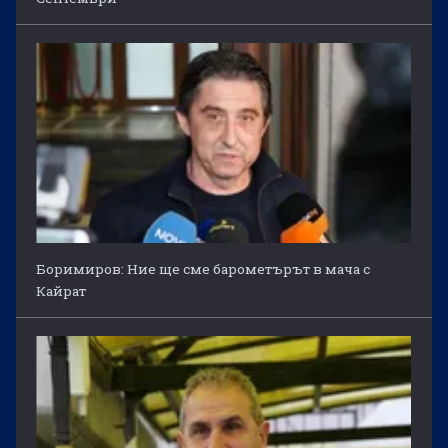
Боримиров: Ние ще сме барометърът в мача с
Кайрат