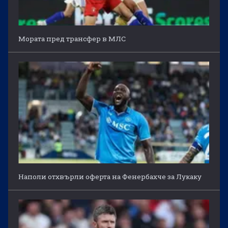
Мората пред трансфер в МЛС
Наполи отхвърли оферта на Фенербахче за Лукаку