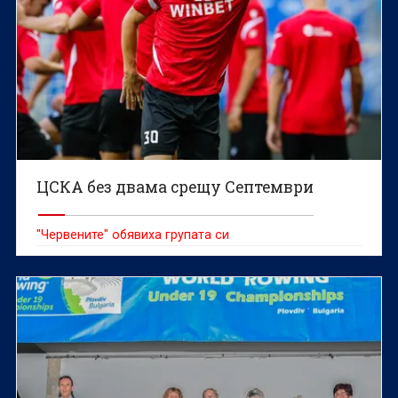
ЦСКА без двама срещу Септември
"Червените" обявиха групата си