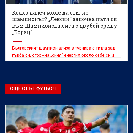
Колко далеч може да стигне
шампионът? „Левски“ започва пътя си
към Шампионска лига с двубой срещу
„Борац“
Българският шампион влиза в турнира с титла зад
гърба си, огромна „синя“ енергия около себе си и
една ясна задача
ОЩЕ ОТ БГ ФУТБОЛ