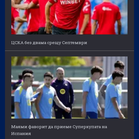
ЦСКА без двама срещу Септември
Маями фаворит да приеме Суперкупата на
Испания