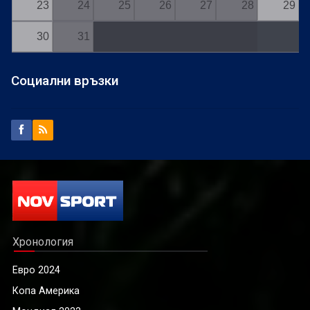
23
24
25
26
27
28
29
30
31
Социални връзки
Хронология
Евро 2024
Копа Америка