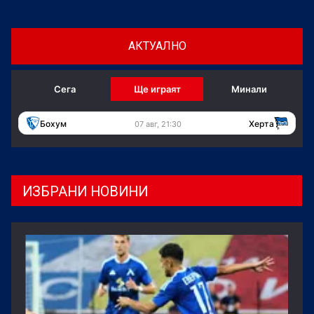
основата на развитието на младите футболни
таланти.
АКТУАЛНО
Сега
Ще играят
Минали
Бохум
Херта
07 авг, 21:30
ИЗБРАНИ НОВИНИ