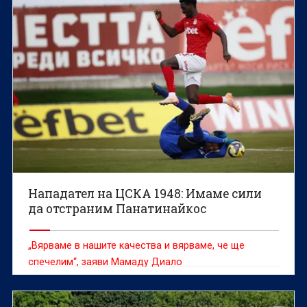
Нападател на ЦСКА 1948: Имаме сили
да отстраним Панатинайкос
„Вярваме в нашите качества и вярваме, че ще
спечелим“, заяви Мамаду Диало