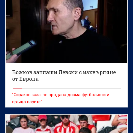
Божков заплаши Левски с изхвърляне
от Европа
"Сираков каза, че продава двама футболисти и
връща парите"