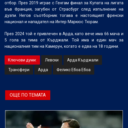
отбор. През 2019 играе с Генгам финал за Купата на лигата
във Франция, загубен от Страсбург след изпълнение на
дузпи. Негов съотборник тогава е настоящият френски
национал и нападател на Интер Маркюс Тюрам.
През 2024 той е привлечен в Арда, като вече има 66 мача и
5 гола за тима от Кърджали. Той има и един мач за
националния тим на Камерун, когато е едва на 18 години.
Ключови думи:
Левски
Арда Кърджали
Трансфери
Арда
Феликс Ебоа Ебоа
ОЩЕ ПО ТЕМАТА