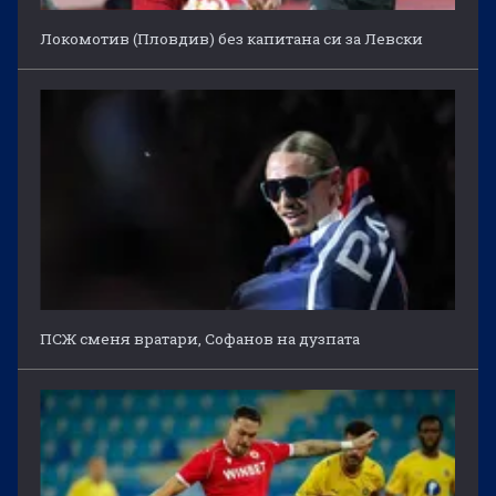
Локомотив (Пловдив) без капитана си за Левски
ПСЖ сменя вратари, Софанов на дузпата