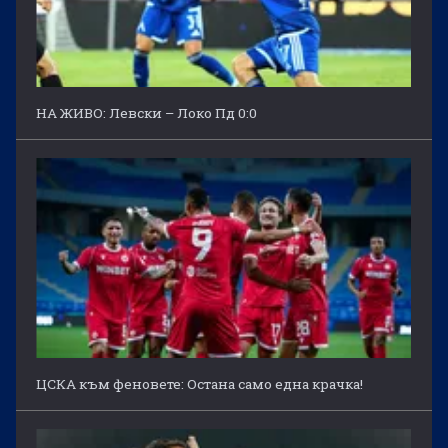
НА ЖИВО: Левски – Локо Пд 0:0
ЦСКА към феновете: Остана само една крачка!