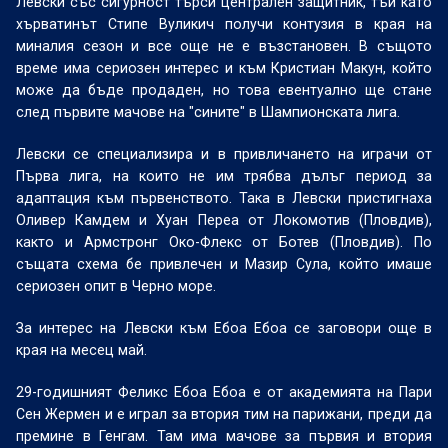
Левски със сигурност търси централен защитник, тъй като
хърватинът Стипе Вуликич получи контузия в края на
миналия сезон и все още не е възстановен. В същото
време има сериозен интерес и към Кристиан Макун, който
може да бъде продаден, но това евентуално ще стане
след първите мачове на "сините" в Шампионската лига.
Левски се специализира и в привличането на играчи от
Първа лига, на които не им трябва дълъг период за
адаптация към първенството. Така в Левски пристигнаха
Оливер Камдем и Хуан Переа от Локомотив (Пловдив),
както и Армстронг Око-Флекс от Ботев (Пловдив). По
същата схема бе привлечен и Мазир Сула, който имаше
сериозен опит в Черно море.
За интерес на Левски към Ебоа Ебоа се заговори още в
края на месец май.
29-годишният Феликс Ебоа Ебоа е от академията на Пари
Сен Жермен и е играл за втория тим на парижани, преди да
премине в Генгам. Там има мачове за първия и втория