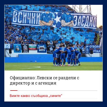
Официално: Левски се раздели с
директор и с агенция
Вижте какво съобщиха „сините“