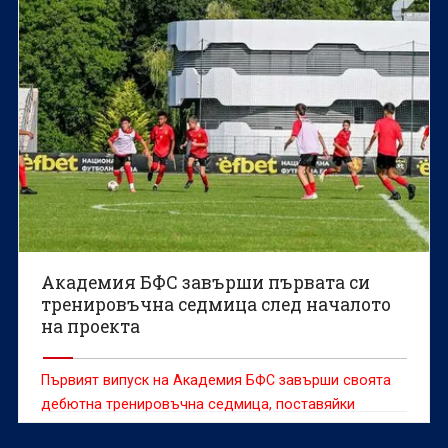
Академия БФС завърши първата си
тренировъчна седмица след началото
на проекта
Първият випуск на Академия БФС завърши своята
дебютна тренировъчна седмица, поставяйки
основите на ежедневния процес, който ще бъде в