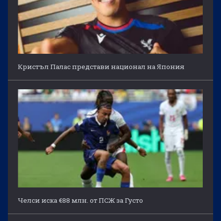
Кристъл Палас представи национал на Япония
Челси иска €88 млн. от ПСЖ за Густо