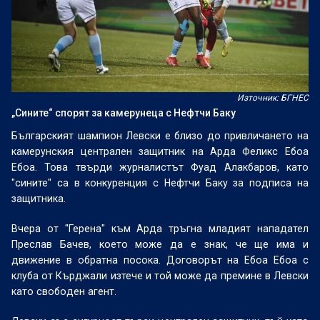
Източник: БГНЕС
„Сините“ спорят за камерунеца с Нефтчи Баку
Българският шампион Левски е близо до привличането на
камерунския централен защитник на Арда Феликс Ебоа
Ебоа. Това твърди журналистът Фуад Алакбаров, като
"сините" са в конкуренция с Нефтчи Баку за подписа на
защитника.
Вчера от "Герена" към Арда тръгна младият нападател
Преслав Бачев, което може да е знак, че ще има и
движение в обратна посока. Договорът на Ебоа Ебоа с
клуба от Кърджали изтече и той може да премине в Левски
като свободен агент.