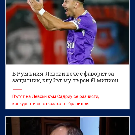
В Румъния: Левски вече е фаворит за
защитник, клубът му търси €1 милион
Пътят на Левски към Садриу се разчисти,
конкуренти се отказаха от бранителя