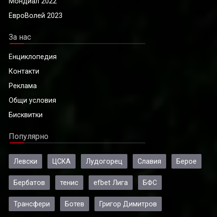
Мондиал 2022
ЕвроВолей 2023
За нас
Енциклопедия
Контакти
Реклама
Общи условия
Бисквитки
Популярно
Левски
ЦСКА
Лудогорец
Славия
Берое
Бербатов
тенис
efbet Лига
БФС
Трансфери
Ботев
Григор Димитров