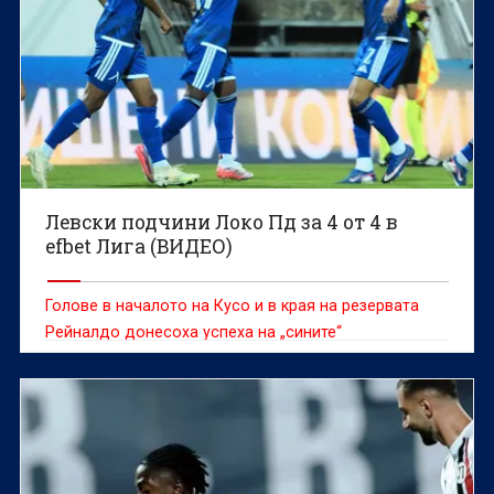
Левски подчини Локо Пд за 4 от 4 в
efbet Лига (ВИДЕО)
Голове в началото на Кусо и в края на резервата
Рейналдо донесоха успеха на „сините“