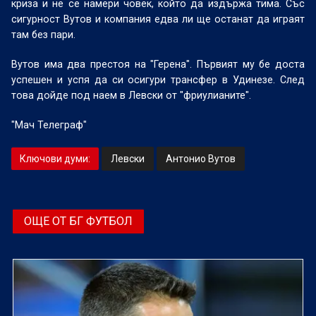
криза и не се намери човек, който да издържа тима. Със
сигурност Вутов и компания едва ли ще останат да играят
там без пари.
Вутов има два престоя на "Герена". Първият му бе доста
успешен и успя да си осигури трансфер в Удинезе. След
това дойде под наем в Левски от "фриулианите".
"Мач Телеграф"
Ключови думи:
Левски
Антонио Вутов
ОЩЕ ОТ БГ ФУТБОЛ