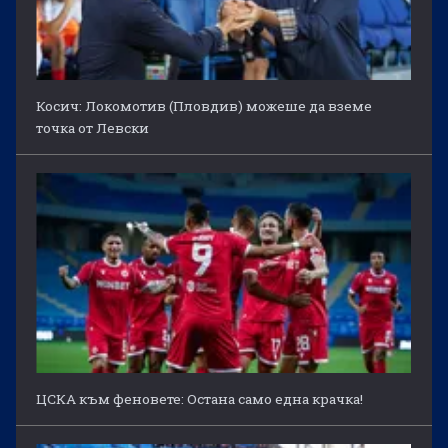
Косич: Локомотив (Пловдив) можеше да вземе
точка от Левски
ЦСКА към феновете: Остана само една крачка!