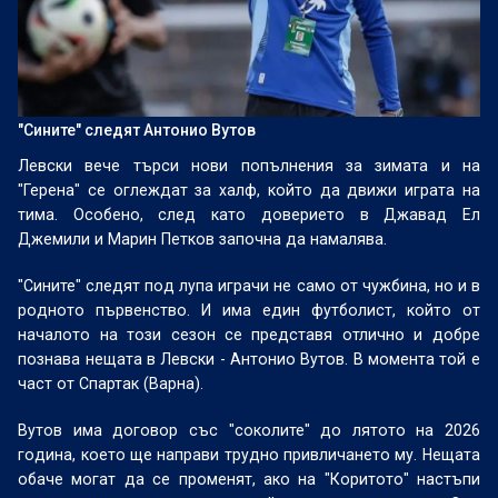
"Сините" следят Антонио Вутов
Левски вече търси нови попълнения за зимата и на
"Герена" се оглеждат за халф, който да движи играта на
тима. Особено, след като доверието в Джавад Ел
Джемили и Марин Петков започна да намалява.
"Сините" следят под лупа играчи не само от чужбина, но и в
родното първенство. И има един футболист, който от
началото на този сезон се представя отлично и добре
познава нещата в Левски - Антонио Вутов. В момента той е
част от Спартак (Варна).
Вутов има договор със "соколите" до лятото на 2026
година, което ще направи трудно привличането му. Нещата
обаче могат да се променят, ако на "Коритото" настъпи