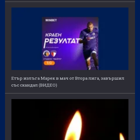
Етър излъга Марек в мач от Втора лига, завършил
със скандал (ВИДЕО)