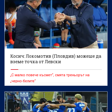
Косич: Локомотив (Пловдив) можеше да
вземе точка от Левски
„С малко повече късмет“, смята треньорът на
„черно-белите“