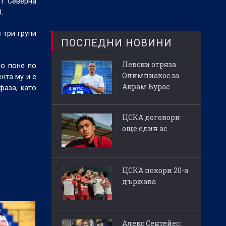
от Северна
0.
 три групи
ПОСЛЕДНИ НОВИНИ
Левски отряза
но поне по
Олимпиакос за
нта му и е
Акрам Бурас
фаза, като
ЦСКА договори
още един ас
ЦСКА покори 20-а
държава
Алекс Сентейес: