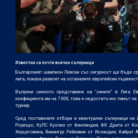
Известни са почти всички съперници
Българският шампион Левски със сигурност ще бъде ср
лига, показа развоят на останалите европейски първенс
Въпреки силното представяне на "сините" в Лига Е
коефициента им на 7.000, това е недостатъчно тимът на
турнир.
Сред поставените отбори и евентуални съперници на
Роувърс, КуПС Куопио от Финландия, ФК Дрита от Ко
Херцеговина, Викингур Рейкявик от Исландия, Кайрат 