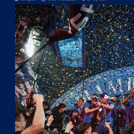
БГ Футбол:
Левски ще търси четвърта 
БГ Футбол:
ЦСКА покори 20-а държав