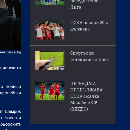
победа в efbet
Лига
ЦСКА покори 20-а
държава
ик: levski.bg
Спортът по
телевизията днес
мпионската
ЛЕГЕНДАТА
то повиши
ПРОДЪЛЖАВА!
европейски
ЦСКА смачка
Макаби с 3:0!
(ВИДЕО)
ият Шамрок
от Босна и
арьорските