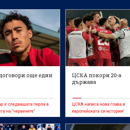
договори още един
ЦСКА покори 20-а
държава
р е следващата перла в
ЦСКА написа нова глава в
та на "червените"
европейската си история!