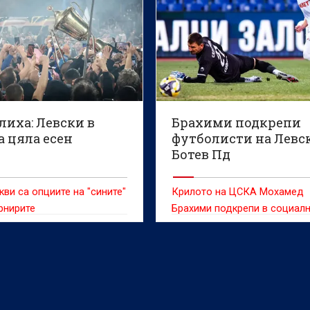
лиха: Левски в
Брахими подкрепи
а цяла есен
футболисти на Левс
Ботев Пд
кви са опциите на "сините"
Крилото на ЦСКА Мохамед
рнирите
Брахими подкрепи в социал
мрежи бившия си съотборни
Ботев Пд Антоан Конте, какт
футболиста на вечния съпе
Левски Мазир Сула.