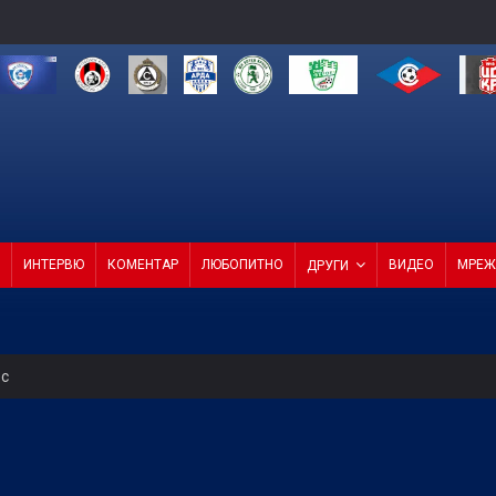
ИНТЕРВЮ
КОМЕНТАР
ЛЮБОПИТНО
ВИДЕО
МРЕЖ
ДРУГИ
ес
СКА смачка Макаби с 3:0! (ВИДЕО)
ас