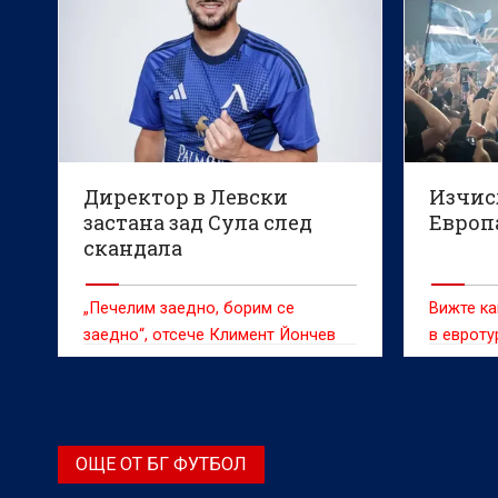
Директор в Левски
Изчис
застана зад Сула след
Европ
скандала
„Печелим заедно, борим се
Вижте ка
заедно“, отсече Климент Йончев
в евроту
ОЩЕ ОТ БГ ФУТБОЛ