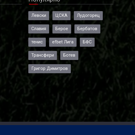
Левски
ЦСКА
Лудогорец
Славия
Берое
Бербатов
тенис
efbet Лига
БФС
Трансфери
Ботев
Григор Димитров