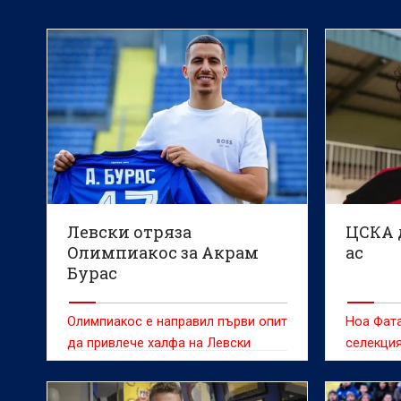
Левски отряза
ЦСКА 
Олимпиакос за Акрам
ас
Бурас
Олимпиакос е направил първи опит
Ноа Фата
да привлече халфа на Левски
селекция
Акрам Бурас, но е получил отказ.