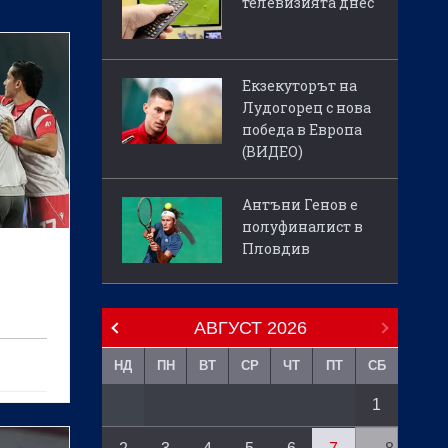
телевизията днес
Екзекуторът на
Лудогорец с нова
победа в Европа
(ВИДЕО)
Антъни Генов е
полуфиналист в
Пловдив
АВГУСТ
2026
НД
ПН
ВТ
СР
ЧТ
ПТ
СБ
1