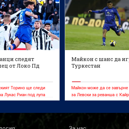
анци следят
Майкон с шанс да иг
лец от Локо Пд
Туркестан
ският Торино ще следи
Майкон може да се завърне 
на Лукас Риан под лупа
за Левски за реванша с Кайр
логия
За нас