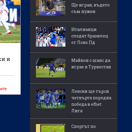
Ще играя, където
съм нужен
Италианци
следят бразилец
от Локо Пд
ки и
Майкон с шанс да
играе в Туркестан
ните
Левски ще търси
к в
четвърта поредна
о и
победа в efbet
рник
Лига
Спортът по