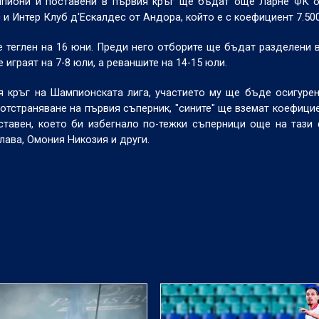
ампиони и поставени в първия кръг ще бъдат още Ларне ФК 
и Интер Клуб д'Ескалдес от Андора, който е с коефициент 7.50
теглен на 16 юни. Преди него отборите ще бъдат разделени в
 играят на 7-8 юли, а реваншите на 14-15 юли.
я кръг на Шампионската лига, участието му ще бъде осигуре
отстраняване на първия съперник, "сините" ще вземат коефицие
тавен, което би избегнало по-тежки съперници още на тази 
слава, Омония Никозия и други.