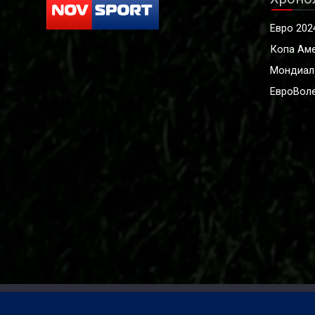
Евро 202
Копа Ам
Мондиал
ЕвроВоле
© 2021-2024, Всички права запазени Novsport.com.
CC 