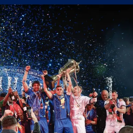
поредна победа в efbet Лига
а