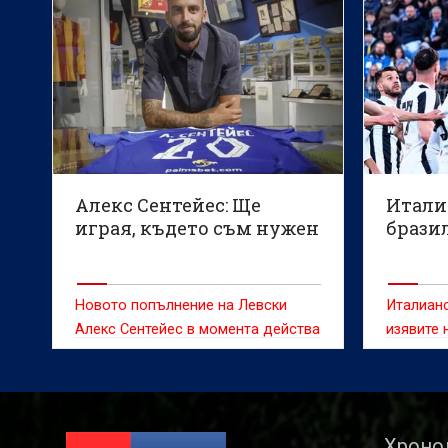
Алекс Сентейес: Ще
Итали
играя, където съм нужен
брази
Новото попълнение на Левски
Италиан
Алекс Сентейес в момента действа
изявите 
на номиналната си позиция като
днес.
ляв защитник при отсъствието на
контузения Майкон.
Хроно