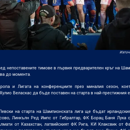
Източн
ед непоставените тимове в първия предварителен кръг на Ша
тва до момента.
вропа и Лигата на конференциите през миналия сезон, кое
 Хулио Веласкас да бъде поставен на старта в най-престижния 
 Левски на старта на Шампионската лига ще бъдат ирландск
сово, Линкълн Ред Импс от Гибралтар, ФК Борац Баня Лука 
Алмати от Казахстан, латвийският ФК Рига, КИ Клаксвик от Ф