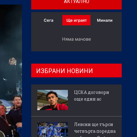
АКТУАЛНО
Сега
Ще играят
Минали
Няма мачове
ИЗБРАНИ НОВИНИ
ЦСКА договори
още един ас
Левски ще търси
четвърта поредна