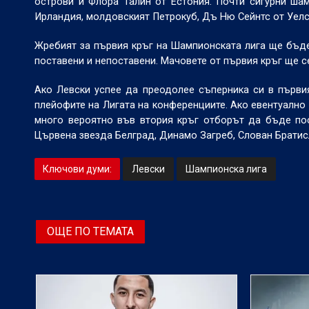
острови и Флора Талин от Естония. Почти сигурни ш
Ирландия, молдовският Петрокуб, Дъ Ню Сейнтс от Уелс 
Жребият за първия кръг на Шампионската лига ще бъде 
поставени и непоставени. Мачовете от първия кръг ще се
Ако Левски успее да преодолее съперника си в първи
плейофите на Лигата на конференциите. Ако евентуално 
много вероятно във втория кръг отборът да бъде пос
Цървена звезда Белград, Динамо Загреб, Слован Брати
Ключови думи:
Левски
Шампионска лига
ОЩЕ ПО ТЕМАТА