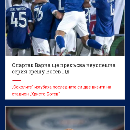
Спартак Варна ще прекъсва неуспешна
серия срещу Ботев Пд
„Соколите“ изгубиха последните си две визити на
стадион „Христо Ботев“