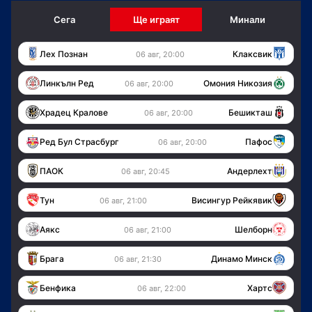
Сега
Ще играят
Минали
Лех Познан
Клаксвик
06 авг, 20:00
Линкълн Ред
Омония Никозия
06 авг, 20:00
Храдец Кралове
Бешикташ
06 авг, 20:00
Ред Бул Страсбург
Пафос
06 авг, 20:00
ПАОК
Андерлехт
06 авг, 20:45
Тун
Висингур Рейкявик
06 авг, 21:00
Аякс
Шелборн
06 авг, 21:00
Брага
Динамо Минск
06 авг, 21:30
Бенфика
Хартс
06 авг, 22:00