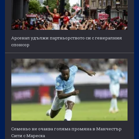
Арсенал удължи партньорството си с генералния
спонсор
Семеньо не очаква голяма промяна в Манчестър
Сити с Мареска