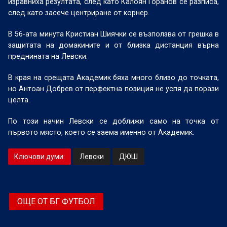
изравниха резултата, след като Калоян Горанов се разписа,
след като засече центриране от корнер.
В 56-ата минута Кристиан Шиячки се възползва от грешка в
защитата на домакините и от близка дистанция върна
преднината на Левски.
В края на срещата Академик бяха много близо до точката,
но Антоан Добрев от перфектна позиция не успя да порази
целта.
По този начин Левски се доближи само на точка от
първото място, което се заема именно от Академик.
Ключови думи:
Левски
ДЮШ
ОЩЕ ОТ БГ ФУТБОЛ