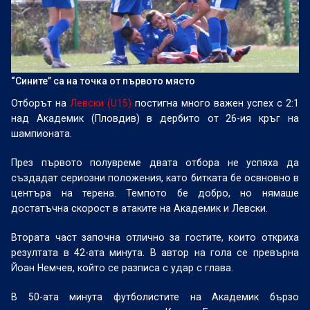
“Сините” са на точка от първото място
Отборът на
Левски (U15)
постигна много важен успех с 2:1
над Академик (Пловдив) в дербито от 26-ия кръг на
шампионата.
През първото полувреме двата отбора не успяха да
създадат сериозни положения, като битката бе освновно в
центъра на терена. Темпото бе добро, но нямаше
достатъчна скорост в атаките на Академик и Левски.
Втората част започна отлично за гостите, които откриха
резултата в 42-ата минута. В автор на гола се превърна
Йоан Немчев, който се разписа с удар с глава.
В 50-ата минута футболистите на Академик бързо