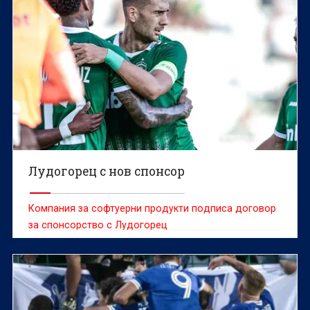
Лудогорец с нов спонсор
Компания за софтуерни продукти подписа договор
за спонсорство с Лудогорец