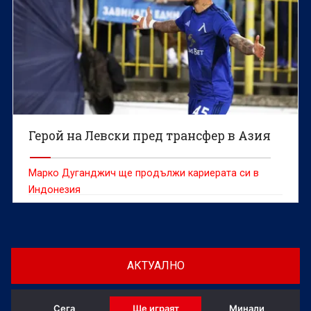
Герой на Левски пред трансфер в Азия
Марко Дуганджич ще продължи кариерата си в
Индонезия
АКТУАЛНО
Сега
Ще играят
Минали