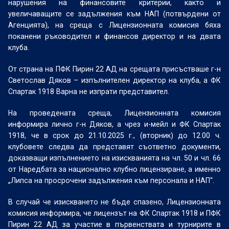
нарушения на финансовите критерии, както и
увеличаващите се задължения към НАП (потвърдени от
Агенцията), на среща с Лицензионната комисия бяха
поканени ръководител и финансов директор и на двата
клуба.
От страна на ПФК Пирин 22 АД на срещата присъстваше г-н
Светослав Дяков – изпълнителен директор на клуба, a ФК
Спартак 1918 Варна не изпрати представител.
На проведената среща, Лицензионната комисия
информира лично г-н Дяков, а чрез и-мейл и ФК Спартак
1918, че в срок до 21.10.2025 г., (вторник) до 12.00 ч.
клубовете следва да представят съответно документи,
доказващи изпълнението на изискванията на чл. 50 и чл. 66
от Наредбата за национално клубно лицензиране, а именно
„Липса на просрочени задължения към персонала и НАП“.
В случай че изискването не бъде спазено, Лицензионната
комисия информира, че лицензът на ФК Спартак 1918 и ПФК
Пирин 22 АД за участие в първенствата и турнирите в