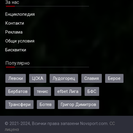
За нас
Енциклопедия
Контакти
Реклама
Общи условия
Бисквитки
Популярно
Левски
ЦСКА
Лудогорец
Славия
Берое
Бербатов
тенис
efbet Лига
БФС
Трансфери
Ботев
Григор Димитров
© 2021-2024, Всички права запазени Novsport.com.
CC
лиценз