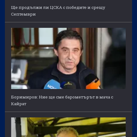
Ще продължи ли ЦСКА с победите и срещу
Септември
Боримиров: Ние ще сме барометърът в мача с
Кайрат