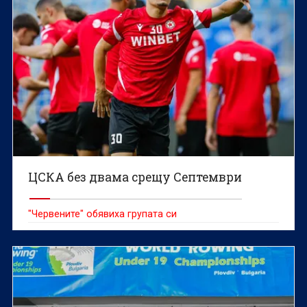
ЦСКА без двама срещу Септември
"Червените" обявиха групата си