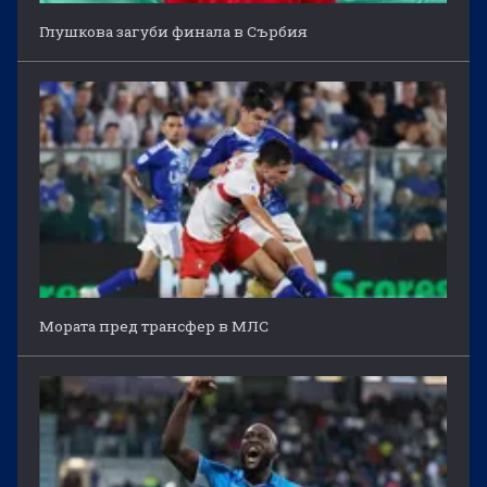
Глушкова загуби финала в Сърбия
Мората пред трансфер в МЛС