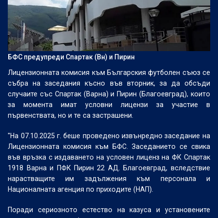
БФС предупреди Спартак (Вн) и Пирин
Лицензионната комисия към Българския футболен съюз се
събра на заседания късно във вторник, за да обсъди
случаите със Спартак (Варна) и Пирин (Благоевград), които
за момента имат условни лицензи за участие в
първенствата, но и те са застрашени.
"На 07.10.2025 г. беше проведено извънредно заседание на
Лицензионната комисия към БФС. Заседанието се свика
във връзка с издаването на условен лиценз на ФК Спартак
1918 Варна и ПФК Пирин 22 АД. Благоевград, вследствие
нарастващите им задължения към персонала и
Националната агенция по приходите (НАП).
Поради сериозното естество на казуса и установените