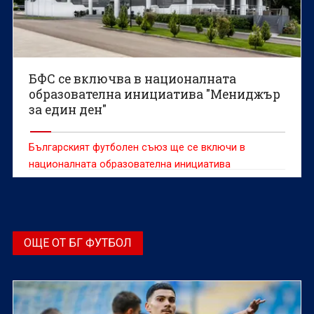
БФС се включва в националната
образователна инициатива "Мениджър
за един ден"
Българският футболен съюз ще се включи в
националната образователна инициатива
"Мениджър за един ден" на Джуниър Ачийвмънт
България през 2025 година.
ОЩЕ ОТ БГ ФУТБОЛ