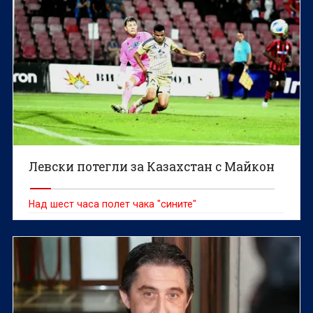
Левски потегли за Казахстан с Майкон
Над шест часа полет чака "сините"