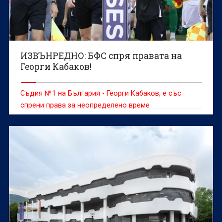
ИЗВЪНРЕДНО: БФС спря правата на
Георги Кабаков!
Съдия №1 на България - Георги Кабаков, е със
спрени права за неопределено време