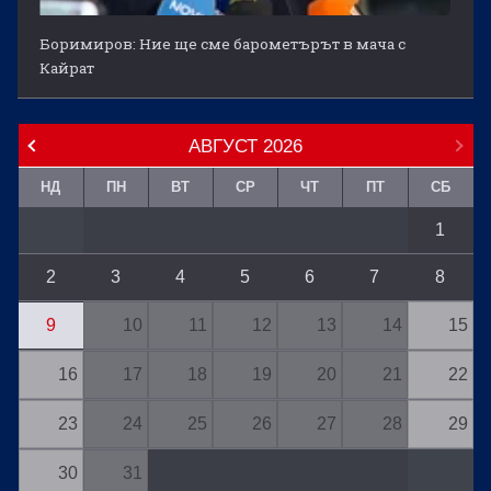
Боримиров: Ние ще сме барометърът в мача с
Кайрат
АВГУСТ
2026
НД
ПН
ВТ
СР
ЧТ
ПТ
СБ
1
2
3
4
5
6
7
8
9
10
11
12
13
14
15
16
17
18
19
20
21
22
23
24
25
26
27
28
29
30
31