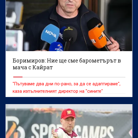
Боримиров: Ние ще сме барометърът в
мача с Кайрат
"Пътуваме два дни по-рано, за да се адаптираме",
каза изпълнителният директор на "сините"