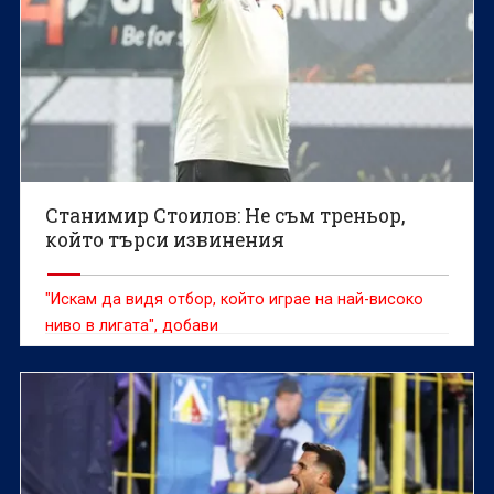
Станимир Стоилов: Не съм треньор,
който търси извинения
"Искам да видя отбор, който играе на най-високо
ниво в лигата", добави