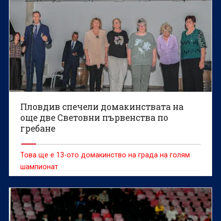
Пловдив спечели домакинствата на
още две Световни първенства по
гребане
Това ще е 13-ото домакинство на града на голям
шампионат