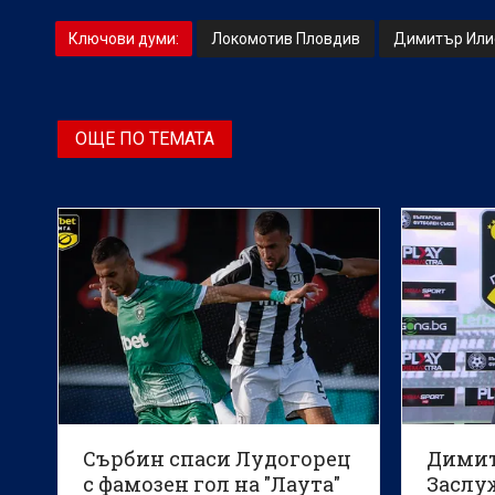
Ключови думи:
Локомотив Пловдив
Димитър Или
ОЩЕ ПО ТЕМАТА
Сърбин спаси Лудогорец
Димит
с фамозен гол на "Лаута"
Заслу