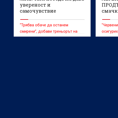
увереност и
ПРОД
самочувствие
смачка
(ВИДЕ
“Трябва обаче да останем
"Червени
смирени”, добави треньорът на
осигурих
ЦСКА