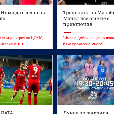
 Няма да е лесно на
Треньорът на Макаб
ша
Мачът все още не е
приключил
 съм да играя за ЦСКА”,
“Имаше добри неща, но лош
 италианецът
бяха прекалено много”
НДАТА
Дунав организира