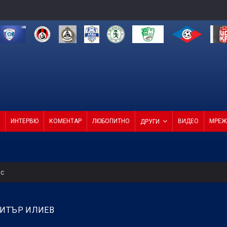
ИНТЕРВЮ
КОМЕНТАР
ЛЮБОПИТНО
ВИДЕО
МРЕЖ
ДРУГИ
ес
 продаде звездата си
МИТЪР ИЛИЕВ
СКА смачка Макаби с 3:0! (ВИДЕО)