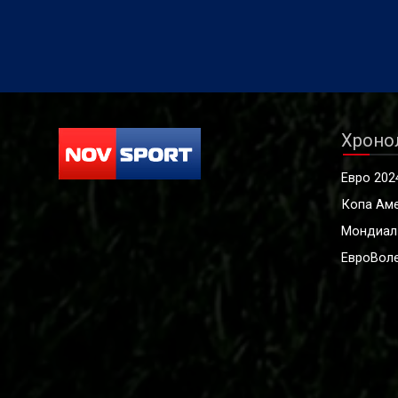
Хроно
Евро 202
Копа Ам
Мондиал
ЕвроВоле