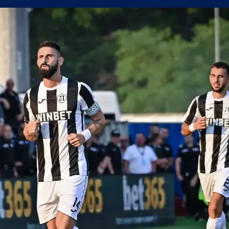
н мач
(Мадрид) обяви най-скъпия трансфер в историята си