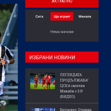
АКТУАЛНО
Сега
Ще играят
Минали
Няма мачове
ИЗБРАНИ НОВИНИ
ЛЕГЕНДАТА
ПРОДЪЛЖАВА!
ЦСКА смачка
Макаби с 3:0!
(ВИДЕО)
Веласкес: Очаква