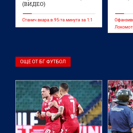
(ВИДЕО)
Станич вкара в 95-та минута за 1:1
Офанзив
Локомот
Илиев д
края на 
осмия кр
завършил
ОЩЕ ОТ БГ ФУТБОЛ