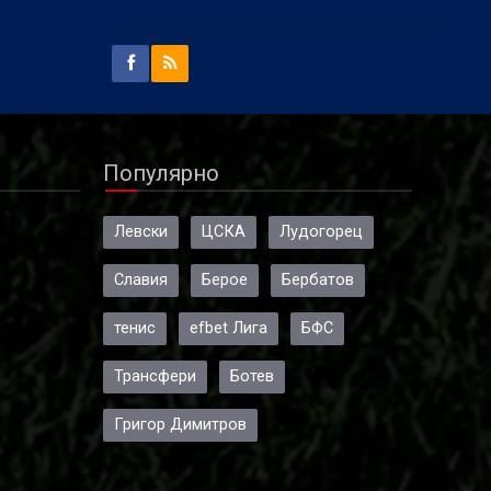
Популярно
Левски
ЦСКА
Лудогорец
Славия
Берое
Бербатов
тенис
efbet Лига
БФС
Трансфери
Ботев
Григор Димитров