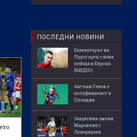
ПОСЛЕДНИ НОВИНИ
Екзекуторът на
Лудогорец с нова
победа в Европа
(ВИДЕО)
Антъни Генов е
полуфиналист в
Пловдив
Защитник смени
Марсилия с
ето
Леверкузен