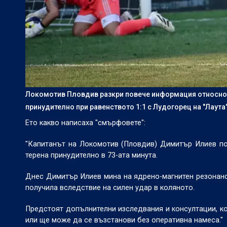
Локомотив Пловдив разкри повече информация относно к
принудително при равенството 1:1 с Лудогорец на "Лаута"
Ето какво написаха "смърфовете":
"Капитанът на Локомотив (Пловдив) Димитър Илиев по
терена принудително в 73-ата минута.
Днес Димитър Илиев мина на ядрено-магнитен резонанс.
получила вследствие на силен удар в коляното.
Предстоят допълнителни изследвания и консултации, к
или ще може да се възстанови без оперативна намеса."