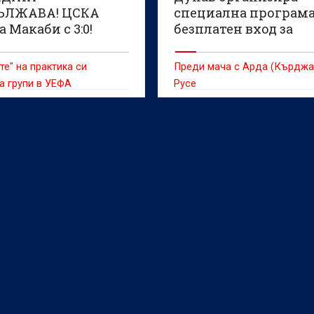
ЪЛЖАВА! ЦСКА
специална програма
 Макаби с 3:0!
безплатен вход за
О)
малките фенове
те" на практика си
Преди мача с Арда (Кърджа
а групи в УЕФА
Русе