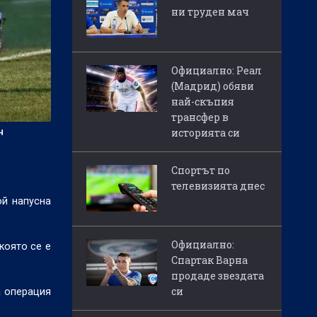
ни труден мач
Официално: Реал
(Мадрид) обяви
най-скъпия
трансфер в
н
историята си
Спортът по
телевизията днес
ой напусна
Официално:
която се е
Спартак Варна
продаде звездата
си
а операция