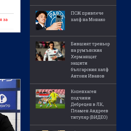
ПСЖ привлече
халф на Монако
я за
Бившият треньор
на румънския
Херманщат
защити
българския халф
Антони Иванов
Копенхаген
подчини
Дебрецен в ЛК,
Пламен Андреев
титуляр (ВИДЕО)