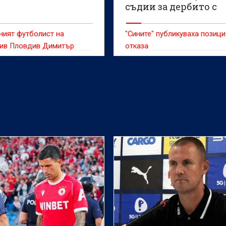
съдии за дербито с
Лудогорец
ният футболист на
"Сините" публикуваха позици
ив Пловдив Димитър
отказа
аде своето мнение след
мача срещу Лудогорец от
ъг на efbet Лига,
 при резултат 1:1