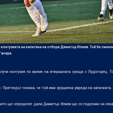
онтузията на капитана на отбора Димитър Илиев. Той бе смене
 вчера.
лучи контузия по време на вчерашната среща с Лудогорец. Т
 Прегледът показа, че той има хрущялна увреда на капачката, 
оито ще определят дали Димитър Илиев ще се подложи на лек