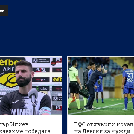
ев
ър Илиев:
БФС отхвърли искан
жавахме победата
на Левски за чужди