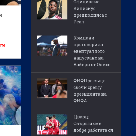
Официално:
Винисиус
и:
предподписа с
Реал
Компани
проговори за
ите
евентуалното
напускане на
Байерн от Олисе
ФИФПро също
скочи срещу
президента на
ФИФА
Цварц:
Свършихме
добре работата си