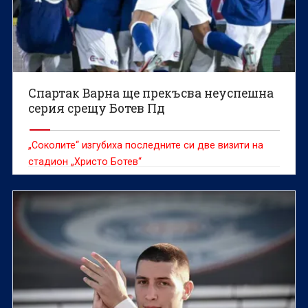
Спартак Варна ще прекъсва неуспешна
серия срещу Ботев Пд
„Соколите“ изгубиха последните си две визити на
стадион „Христо Ботев“