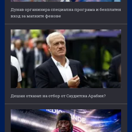
Дунав организира специална програма и безплатен
вход за малките фенове
Дешан отказал на отбор от Саудитска Арабия?