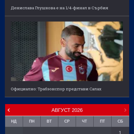
Денислава Глушкова е на 1/4-финал в Сърбия
Официално: Трабзонспор представи Салах
АВГУСТ
2026
НД
ПН
ВТ
СР
ЧТ
ПТ
СБ
1