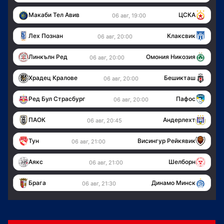
Макаби Тел Авив
ЦСКА
06 авг, 19:00
Лех Познан
Клаксвик
06 авг, 20:00
Линкълн Ред
Омония Никозия
06 авг, 20:00
Храдец Кралове
Бешикташ
06 авг, 20:00
Ред Бул Страсбург
Пафос
06 авг, 20:00
ПАОК
Андерлехт
06 авг, 20:45
Тун
Висингур Рейкявик
06 авг, 21:00
Аякс
Шелборн
06 авг, 21:00
Брага
Динамо Минск
06 авг, 21:30