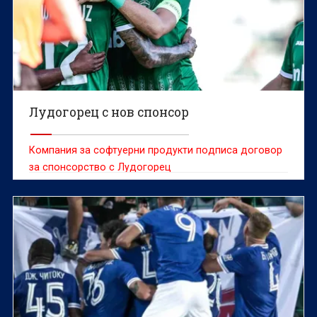
Лудогорец с нов спонсор
Компания за софтуерни продукти подписа договор
за спонсорство с Лудогорец