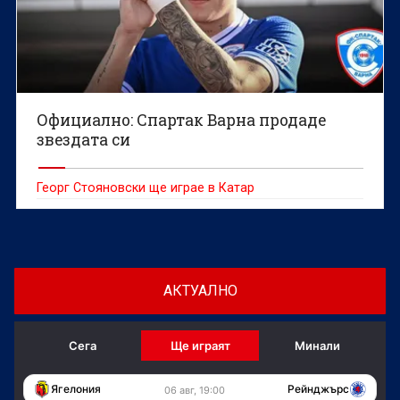
Официално: Спартак Варна продаде
звездата си
Георг Стояновски ще играе в Катар
АКТУАЛНО
Сега
Ще играят
Минали
Ягелония
Рейнджърс
06 авг, 19:00