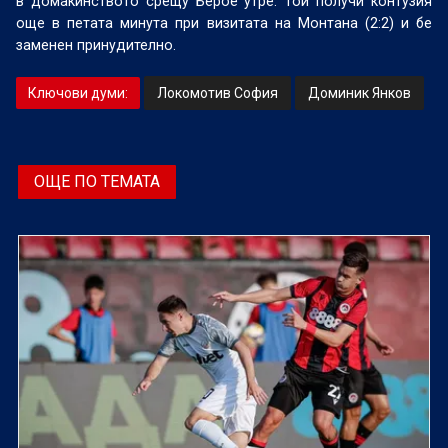
в домакинството срещу Берое утре. Той получи контузия
още в петата минута при визитата на Монтана (2:2) и бе
заменен принудително.
Ключови думи:
Локомотив София
Доминик Янков
ОЩЕ ПО ТЕМАТА