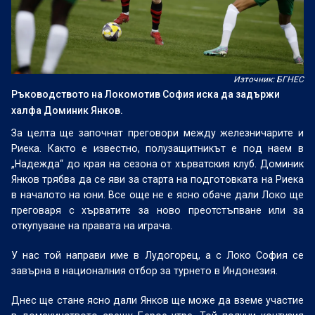
Източник: БГНЕС
Ръководството на Локомотив София иска да задържи
халфа Доминик Янков.
За целта ще започнат преговори между железничарите и
Риека. Както е известно, полузащитникът е под наем в
„Надежда“ до края на сезона от хърватския клуб. Доминик
Янков трябва да се яви за старта на подготовката на Риека
в началото на юни. Все още не е ясно обаче дали Локо ще
преговаря с хърватите за ново преотстъпване или за
откупуване на правата на играча.
У нас той направи име в Лудогорец, а с Локо София се
завърна в националния отбор за турнето в Индонезия.
Днес ще стане ясно дали Янков ще може да вземе участие