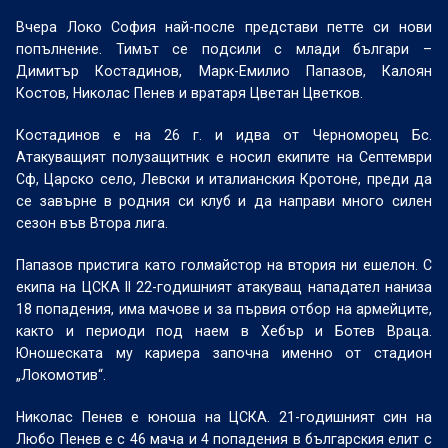
Вчера Локо София най-после представи петте си нови
попълнение. Тимът се подсили с млади българи –
Димитър Костадинов, Марк-Емилио Папазов, Калоян
Костов, Николас Пенев и вратаря Цветан Цветков.
Костадинов е на 26 г. и идва от Черноморец Бс.
Атакуващият полузащитник е носил екипите на Септември
Сф, Царско село, Левски и италианския Кротоне, преди да
се завърне в родния си клуб и да направи много силен
сезон във Втора лига.
Папазов пристига като голмайстор на втория ни ешелон. С
екипа на ЦСКА II 22-годишният атакуващ нападател наниза
18 попадения, има мачове и за първия отбор на армейците,
както и периоди под наем в Хебър и Ботев Враца.
Юношеската му кариера започна именно от стадион
„Локомотив“.
Николас Пенев е юноша на ЦСКА. 21-годишният син на
Любо Пенев е с 46 мача и 4 попадения в българския елит с