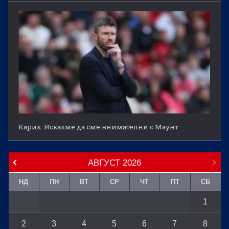
Карик: Искахме да сме внимателни с Маунт
АВГУСТ
2026
НД
ПН
ВТ
СР
ЧТ
ПТ
СБ
1
2
3
4
5
6
7
8