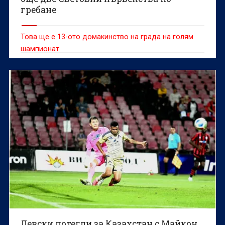
гребане
Това ще е 13-ото домакинство на града на голям
шампионат
Левски потегли за Казахстан с Майкон