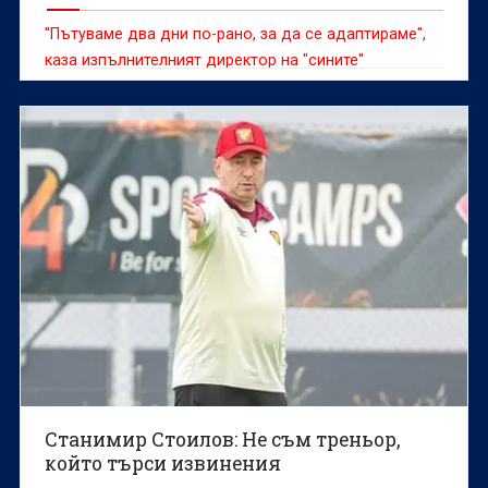
"Пътуваме два дни по-рано, за да се адаптираме",
каза изпълнителният директор на "сините"
Станимир Стоилов: Не съм треньор,
който търси извинения