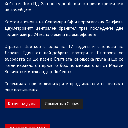
Хебър и Локо Пд. За последно бе във втория и третия тим
на армейците.
Костов е юноша на Септември Сф и португалския Бенфика.
Двуметровият централен бранител през последните две
години изигра 24 мача с екипа на смърфовете.
Стражът Цветков е едва на 17 години и е юноша на
Левски. Един от най-добрите вратари в България за
възрастта си ще пази в Елитната юношеска група и ще се
готви наравно с първия отбор, попивайки опит от Мартин
Величков и Александър Любенов.
Селекцията при железничарите продължава и се очакват
още попълнения.
Ключови думи:
Локомотив София