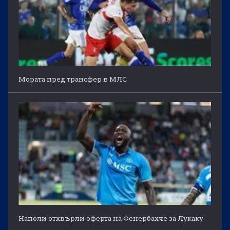
Мората пред трансфер в МЛС
Наполи отхвърли оферта на Фенербахче за Лукаку