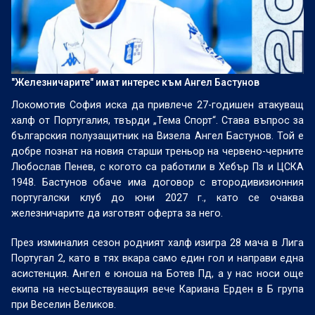
"Железничарите" имат интерес към Ангел Бастунов
Локомотив София иска да привлече 27-годишен атакуващ
халф от Португалия, твърди „Тема Спорт“. Става въпрос за
българския полузащитник на Визела Ангел Бастунов. Той е
добре познат на новия старши треньор на червено-черните
Любослав Пенев, с когото са работили в Хебър Пз и ЦСКА
1948. Бастунов обаче има договор с втородивизионния
португалски клуб до юни 2027 г., като се очаква
железничарите да изготвят оферта за него.
През изминалия сезон родният халф изигра 28 мача в Лига
Португал 2, като в тях вкара само един гол и направи една
асистенция. Ангел е юноша на Ботев Пд, а у нас носи още
екипа на несъществуващия вече Кариана Ерден в Б група
при Веселин Великов.