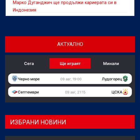
Марко Дуганджич ще продължи кариерата си в
Индонезия
АКТУАЛНО
Сега
Ще играят
Минали
Черно море
Лудогорец
09 авг, 19:00
Септември
ЦСКА
09 авг, 21:15
ИЗБРАНИ НОВИНИ