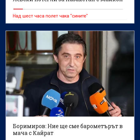
Над шест часа полет чака "сините"
Боримиров: Ние ще сме барометърът в
мача с Кайрат