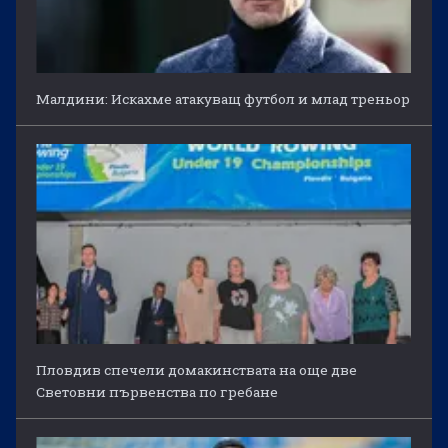
Малдини: Искахме атакуващ футбол и млад треньор
Пловдив спечели домакинствата на още две
Световни първенства по гребане