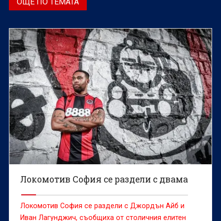
ОЩЕ ПО ТЕМАТА
Локомотив София се раздели с двама
Локомотив София се раздели с Джордън Айб и
Иван Лагунджич, съобщиха от столичния елитен