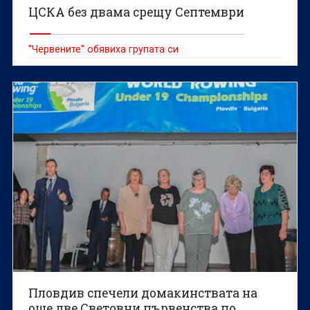
ЦСКА без двама срещу Септември
"Червените" обявиха групата си
Пловдив спечели домакинствата на
още две Световни първенства по