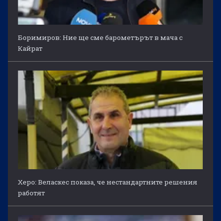
Боримиров: Ние ще сме барометърът в мача с
Кайрат
Херо: Веласкес показа, че нестандартните решения
работят