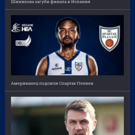
Шиникова загуби финала в Испания
Американец подсили Спартак Плевен