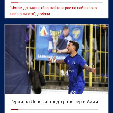
"Искам да видя отбор, който играе на най-високо
ниво в лигата", добави
Герой на Левски пред трансфер в Азия