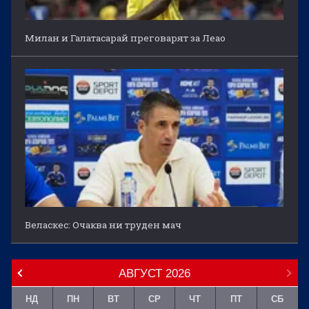
Милан и Галатасарай преговарят за Леао
Веласкес: Очаква ни труден мач
АВГУСТ
2026
НД
ПН
ВТ
СР
ЧТ
ПТ
СБ