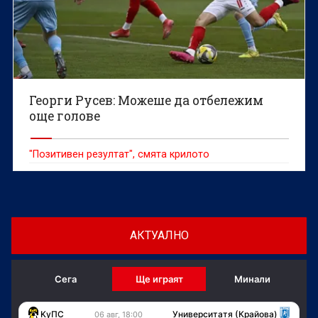
Георги Русев: Можеше да отбележим
още голове
"Позитивен резултат", смята крилото
АКТУАЛНО
Сега
Ще играят
Минали
KуПС
Университатя (Крайова)
06 авг, 18:00