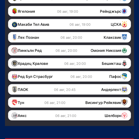
Ягелония
Рейнджърс
06 авг, 19:00
Макаби Тел Авив
ЦСКА
06 авг, 19:00
Лех Познан
Клаксвик
06 авг, 20:00
Линкълн Ред
Омония Никозия
06 авг, 20:00
Храдец Кралове
Бешикташ
06 авг, 20:00
Ред Бул Страсбург
Пафос
06 авг, 20:00
ПАОК
Андерлехт
06 авг, 20:45
Тун
Висингур Рейкявик
06 авг, 21:00
Аякс
Шелборн
06 авг, 21:00