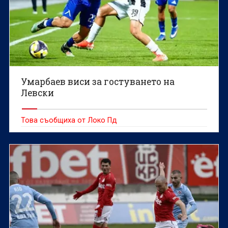
Умарбаев виси за гостуването на
Левски
Това съобщиха от Локо Пд