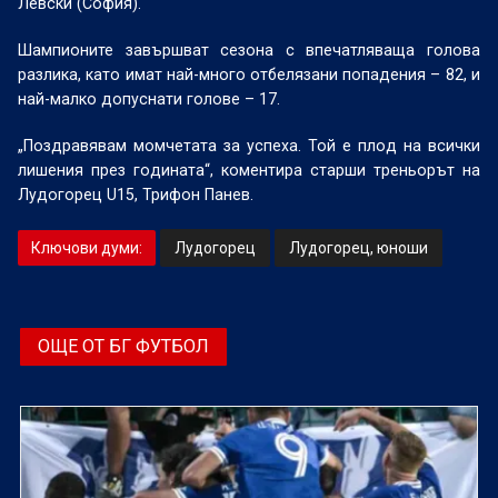
Левски (София).
Шампионите завършват сезона с впечатляваща голова
разлика, като имат най-много отбелязани попадения – 82, и
най-малко допуснати голове – 17.
„Поздравявам момчетата за успеха. Той е плод на всички
лишения през годината“, коментира старши треньорът на
Лудогорец U15, Трифон Панев.
Ключови думи:
Лудогорец
Лудогорец, юноши
ОЩЕ ОТ БГ ФУТБОЛ