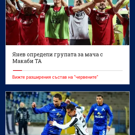
Янев определи групата за мача с
Макаби ТА
Вижте разширения състав на "червените"