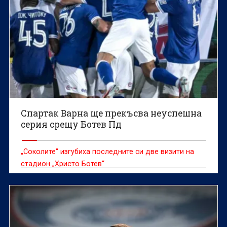
Спартак Варна ще прекъсва неуспешна
серия срещу Ботев Пд
„Соколите“ изгубиха последните си две визити на
стадион „Христо Ботев“