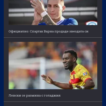
Официално: Спартак Варна продаде звездата си
Левски се размина с голаджия