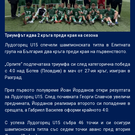
Триумфът идва 2 кръга преди края на сезона
Лудогорец U15 спечели шампионската титла в Елитната
група на България два кръга преди края на първенството.
„Орлите“ подпечатаха триумфа си след категорична победа
с 4:0 над Ботев (Пловдив) в мач от 27-ия кръг, изигран в
Разград.
През първото полувреме Йоан Йорданов откри резултата
за Лудогорец U15. След почивката Георги Славчов увеличи
преднината, Йорданов реализира второто си попадение в
срещата, а Габриел Василев оформи крайното 4:0.
С успеха Лудогорец U15 събра 46 точки и си осигури
шампионската титла със седем точки аванс пред втория