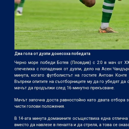
Два гола от дузпи донесоха победата
Черно море победи Ботев (Пловдив) с 2:0 в мач от
XX
спечелиха с попадения от дузпи, дело на Асен Чандъро
минута, когато футболистът на гостите Антоан Конте 
Въпреки опитите на съотборниците му да го убедят да с
мачът да продължи след 16-минутно прекъсване.
Мачът започна доста равностойно като двата отбора за
чисти голови положения.
В 14-ата минута домакините осъществиха една отлична 
вместо да навлезе в пеналта и да стреля, а това се ока