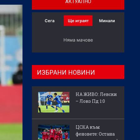
АКТУАЛНО
Сега
Ще играят
Минали
Няма мачове
ИЗБРАНИ НОВИНИ
НА ЖИВО: Левски
– Локо Пд 1:0
ЦСКА към
феновете: Остана