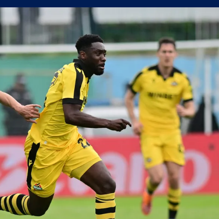
а само една крачка!
а