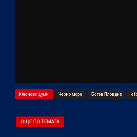
Ключови думи:
Черно море
Ботев Пловдив
ef
ОЩЕ ПО ТЕМАТА