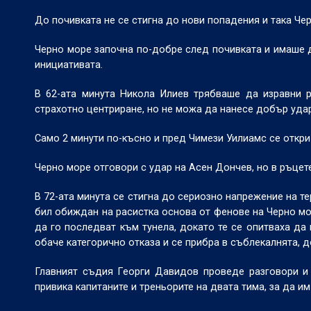
До почивката не се стигна до нови попадения и така Чер
Черно море започна по-добре след почивката и имаше д
инициативата.
В 62-ата минута Никола Илиев трябваше да изравни р
страхотно центриране, но не можа да нанесе добър удар 
Само 2 минути по-късно и пред Чимези Уилиамс се откри
Черно море отговори с удар на Асен Дончев, но в ръцет
В 72-ата минута се стигна до сериозно напрежение на т
бил обиждан на расистка основа от фенове на Черно мо
да го последват към тунела, докато те се опитваха да
обаче категорично отказа и се прибра в съблекалнята, д
Главният съдия Георги Давидов проведе разговори и 
привика капитаните и треньорите на двата тима, за да и