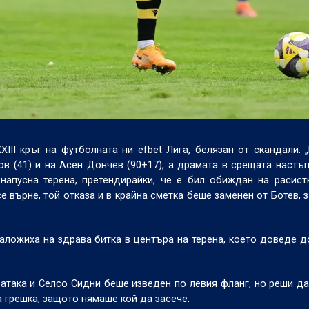
XIII
кръг на футболната ни
efbet
Лига, белязан от скандали. 
в (41) и на Асен Дончев (90+17), а драмата в срещата настъп
напусна терена, претендирайки, че е бил обиждан на расист
е върне, той отказа и в крайна сметка беше заменен от Ботев, 
ложиха на здрава битка в центъра на терена, което доведе д
атака и Селсо Сидни беше изведен по левия фланг, но реши да
за грешка, защото нямаше кой да засече.