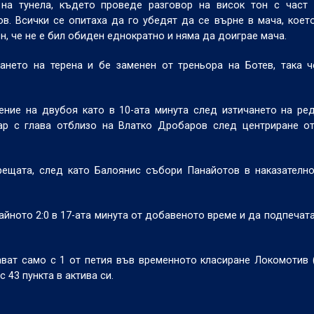
а тунела, където проведе разговор на висок тон с част 
ов. Всички се опитаха да го убедят да се върне в мача, кое
н, че не е бил обиден еднократно и няма да доиграе мача.
ането на терена и бе заменен от треньора на Ботев, така 
ние на двубоя като в 10-ата минута след изтичането на ре
дар с глава отблизо на Влатко Дробаров след центриране о
рещата, след като Балоянис събори Панайотов в наказателн
айното 2:0 в 17-ата минута от добавеното време и да подпечата
ават само с 1 от петия във временното класиране Локомотив 
 43 пункта в актива си.