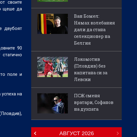
от своите
то щеше да
Ван Бомел:
Нямах колебания
че двубоят
дали да стана
селекционер на
Белгия
довните 90
т статично
Локомотив
(Пловдив) без
капитана си за
ото поле и
Левски
 успеха на
ПСЖ сменя
вратари, Софанов
на дузпата
(Пловдив),
АВГУСТ
2026