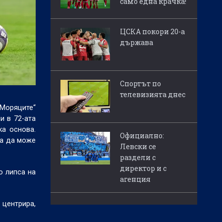
само една крачка!
ЦСКА покори 20-а
държава
Спортът по
телевизията днес
„Моряците“
и в 72-ата
ка основа.
Официално:
за да може
Левски се
раздели с
директор и с
о липса на
агенция
 центрира,