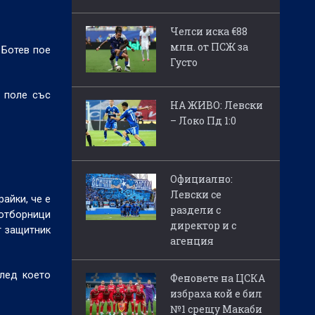
Челси иска €88
млн. от ПСЖ за
 Ботев пое
Густо
о поле със
НА ЖИВО: Левски
– Локо Пд 1:0
Официално:
Левски се
айки, че е
раздели с
ъотборници
директор и с
т защитник
агенция
след което
Феновете на ЦСКА
избраха кой е бил
№1 срещу Макаби