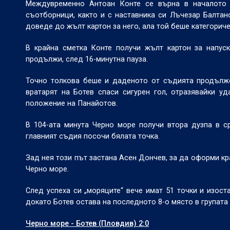
Междувременно Антоан Конте се върна в началото н
съотборници, както и с наставника си Лъчезар Балтан
доведе до жълт картон за него, ала той беше категориче
В крайна сметка Конте получи жълт картон за напуск
продължи, след 16-минутна пауза.
Точно толкова беше и даденото от съдията продълже
вратарят на Ботев спаси сигурен гол, отразявайки у
положение на Панайотов.
В 104-ата минута Черно море получи втора дузпа в с
главният съдия посочи бялата точка.
Зад нея този път застана Асен Дончев, за да оформи кр
Черно море.
След успеха си „моряците“ вече имат 51 точки и изост
докато Ботев остава на последното 8-о място в групата с
Черно море - Ботев (Пловдив) 2:0