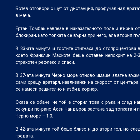
Ботев отговори с шут от дистанция, профучал над вратат
в мача.
Ертан Томбак навлезе в наказателното поле и върна о
блокиран, като топката се върна при него, ала втория пъ
В 33-ата минута и гостите стигнаха до стопроцентова 
което Франклин Маскоте беше оставен непокрит на 2-3
страхотен рефлекс и спаси.
В 37-ата минута Черно море отново имаше златна възмо
сами срещу вратаря, навлизайки на скорост от центъра
се намеси решително и изби в корнер.
Оказа се обаче, че той е сторил това с ръка и след н
секунди по-рано Асен Чандъров застана зад топката и п
Черно море – 1:0.
В 42-ата минута той беше близо и до втори гол, но сле
гредата.