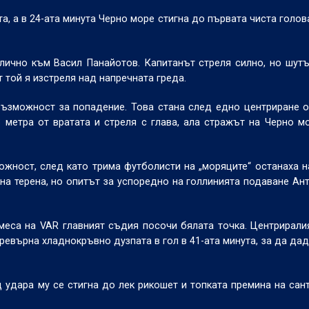
а, а в 24-ата минута Черно море стигна до първата чиста голов
тлично към Васил Панайотов. Капитанът стреля силно, но шут
т той я изстреля над напречната греда.
възможност за попадение. Това стана след едно центриране о
 метра от вратата и стреля с глава, ала стражът на Черно м
жност, след като трима футболисти на „моряците“ останаха н
 на терена, но опитът за успоредно на голлинията подаване Ан
амеса на
VAR
главният съдия посочи бялата точка. Центрирали
ревърна хладнокръвно дузпата в гол в 41-ата минута, за да дад
д удара му се стигна до лек рикошет и топката премина на сан