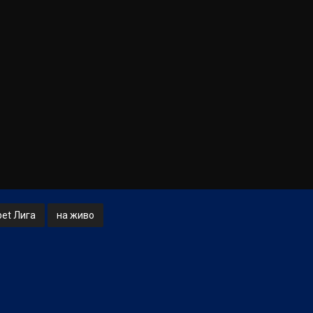
bet Лига
на живо