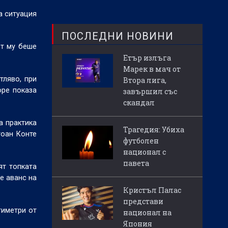
а ситуация
ПОСЛЕДНИ НОВИНИ
ът му беше
Етър излъга
Марек в мач от
тляво, при
Втора лига,
оре показа
завършил със
скандал
а практика
Трагедия: Убиха
тоан Конте
футболен
национал с
павета
ят топката
е аванс на
Кристъл Палас
представи
тиметри от
национал на
Япония