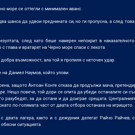
но море се оттегли с минимален аванс.
ва шанса да удвои преднината си, но ги пропусна, а след това
езултата, след като беше намерен непокрит в наказателнот
с глава и вратарят на Черно море спаси с лекота.
 добра възможност, ала той я пропиля с неточен удар.
е на Даниел Наумов, който улови.
ерена, защото Антоан Конте отказа да продължи мача, претендир
ре. Нещо повече, той дори се опита да убеди останалите си с
 го разубедят, за да остане и да доиграе срещата. Централния
окато по-голямата част от двата отбора останаха на игрището.
с двата лагера, както и с дежурния делегат Райчо Райчев, 
м обясни ситуацията.