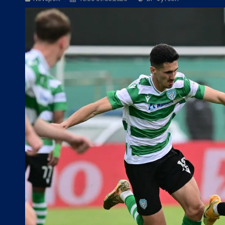
БГ Футбол:
ЦСКА към феновете: Остан
БГ Футбол:
ЦСКА покори 20-а държав