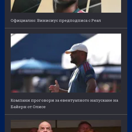
Официално: Винисиус предподписа с Реал
Компани проговори за евентуалното напускане на
Байерн от Олисе