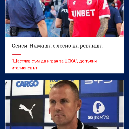
Сенси: Няма да е лесно на реванша
“Щастлив съм да играя за ЦСКА”, допълни
италианецът