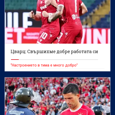
Цварц: Свършихме добре работата си
“Настроението в тима е много добро”