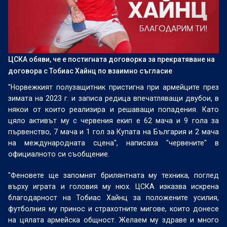
ЦСКА обяви, че е постигната договорка за прекратяване на
договора с Тобиас Хайнц по взаимно съгласие
"Норвежкият полузащитник пристигна при армейците през
зимата на 2023 г. и записа редица впечатляващи двубои, в
някои от които реализира и решаващи попадения. Като
цяло активът му с червения екип е 62 мача и 9 гола за
първенство, 7 мача и 1 гол за Купата на България и 2 мача
на международната сцена", написаха "червените" в
официалното си съобщение.
"Феновете ще запомнят брилянтната му техника, поглед
върху играта и головия му нюх. ЦСКА изказва искрена
благодарност на Тобиас Хайнц за положените усилия,
футболния му принос и страхотните мигове, които донесе
на цялата армейска общност. Желаем му здраве и много