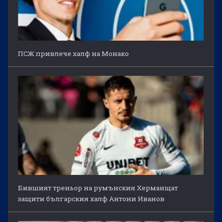
ПСЖ привлече халф на Монако
Бившият треньор на румънския Херманщат
защити българския халф Антони Иванов