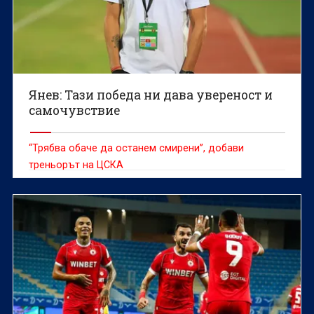
Янев: Тази победа ни дава увереност и
самочувствие
“Трябва обаче да останем смирени”, добави
треньорът на ЦСКА