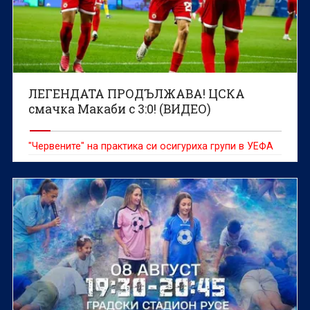
ЛЕГЕНДАТА ПРОДЪЛЖАВА! ЦСКА
смачка Макаби с 3:0! (ВИДЕО)
"Червените" на практика си осигуриха групи в УЕФА