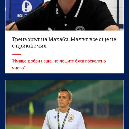
Треньорът на Макаби: Мачът все още не
е приключил
“Имаше добри неща, но лошите бяха прекалено
много”