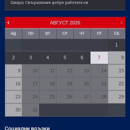
Цварц: Свършихме добре работата си
АВГУСТ
2026
НД
ПН
ВТ
СР
ЧТ
ПТ
СБ
1
2
3
4
5
6
7
8
9
10
11
12
13
14
15
16
17
18
19
20
21
22
23
24
25
26
27
28
29
30
31
Социални връзки