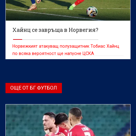
Хайнц се завръща в Норвегия?
Норвежкият атакуващ полузащитник Тобиас Хайнц
по всяка вероятност ще напусне ЦСКА
ОЩЕ ОТ БГ ФУТБОЛ