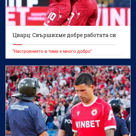
Цварц: Свършихме добре работата си
“Настроението в тима е много добро”