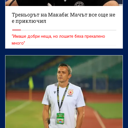
Треньорът на Макаби: Мачът все още не
е приключил
“Имаше добри неща, но лошите бяха прекалено
много”