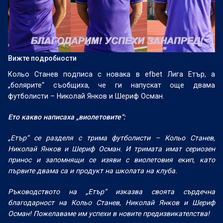
Вижте подробности
Кольо Станев подписа с новака в efbet Лига Етър, а
„болярите“ съобщиха, че ги напускат още двама
футболисти – Николай Янков и Шериф Осман.
Ето какво написаха „виолетовите“:
„Етър“ се разделя с трима футболисти – Кольо Станев,
Николай Янков и Шериф Осман. И тримата имат сериозен
принос и запомнящи се изяви с виолетовия екип, като
първите двама са и продукт на школата на клуба.
Ръководството на „Етър“ изказва своята сърдечна
благодарност на Кольо Станев, Николай Янков и Шериф
Осман! Пожелаваме им успехи в новите предизвикателства!