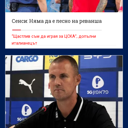
Сенси: Няма да е лесно на реванша
“Щастлив съм да играя за ЦСКА”, допълни
италианецът