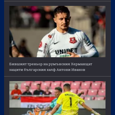
Бившият треньор на румънския Херманщат
защити българския халф Антони Иванов