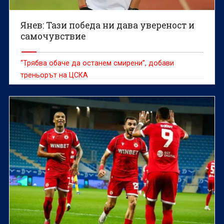
Янев: Тази победа ни дава увереност и
самочувствие
“Трябва обаче да останем смирени”, добави
треньорът на ЦСКА