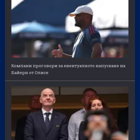
Компани проговори за евентуалното напускане на
Байерн от Олисе