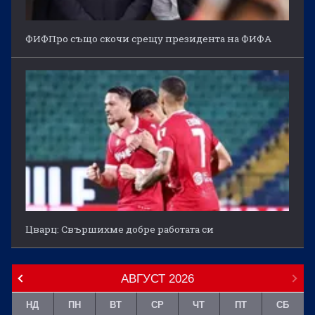
ФИФПро също скочи срещу президента на ФИФА
Цварц: Свършихме добре работата си
АВГУСТ
2026
НД
ПН
ВТ
СР
ЧТ
ПТ
СБ