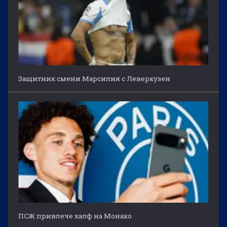
Защитник смени Марсилия с Леверкузен
ПСЖ привлече халф на Монако