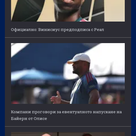
Официално: Винисиус предподписа с Реал
Компани проговори за евентуалното напускане на
Байерн от Олисе