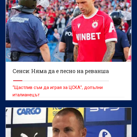
Сенси: Няма да е лесно на реванша
“Щастлив съм да играя за ЦСКА”, допълни
италианецът