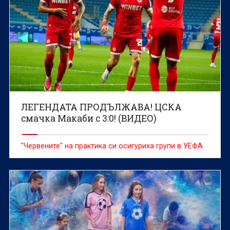
ЛЕГЕНДАТА ПРОДЪЛЖАВА! ЦСКА
смачка Макаби с 3:0! (ВИДЕО)
"Червените" на практика си осигуриха групи в УЕФА