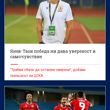
Янев: Тази победа ни дава увереност и
самочувствие
“Трябва обаче да останем смирени”, добави
треньорът на ЦСКА