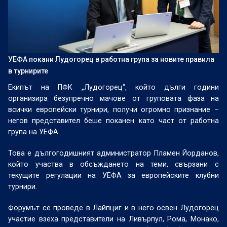
УЕФА покани Лудогорец в работна група за новите правила
в турнирите
Екипът на ПФК „Лудогорец“, който дълги години
организира безупречно мачове от груповата фаза на
всички европейски турнири, получи огромно признание –
негов представител беше поканен като част от работна
група на УЕФА.
Това е дългогодишният администратор Пламен Йорданов,
който участва в обсъждането на теми, свързани с
текущите регулации на УЕФА за европейските клубни
турнири.
Форумът се проведе в Лайпциг и в него освен Лудогорец
участие взеха представители на Ливърпул, Рома, Монако,