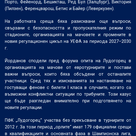
Порто, Фейенорд, Бешикташ, Ред Бул (Залцбург), Виктория
(Пилзен), Ференцварош, Бетис и Байер (Леверкузен).
На работната среща бяха разисквани още въпроси,
свързани с безопасността и пропускателния режим по
стадионите, организацията на мачовете и промените в
новия регулационен цикъл на УЕФА за периода 2027–2030
г.
Йорданов сподели пред форума опита на Лудогорец в
организацията на мачове от евротурнирите и постави
важни въпроси, които бяха обсъдени от останалите
участници. Сред тях и изискванията за настаняване на
гостуващи фенове с билети I класа в случаите, когато са
възможни конфликтни ситуации по трибуните. Този казус
ще бъде разгледан внимателно при подготвянето на
новите регулации.
ПФК „Лудогорец“ участва без прекъсване в турнирите от
2012 г. За този период „орлите“ имат 179 официални срещи
в квалификациите и основната фаза в Шампионска лига,