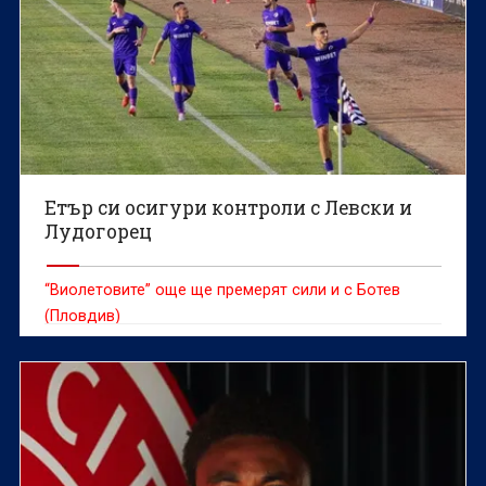
Етър си осигури контроли с Левски и
Лудогорец
“Виолетовите” още ще премерят сили и с Ботев
(Пловдив)