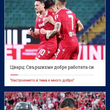
Цварц: Свършихме добре работата си
“Настроението в тима е много добро”