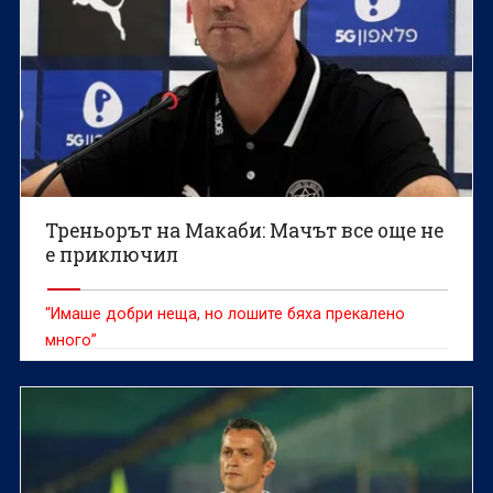
Треньорът на Макаби: Мачът все още не
е приключил
“Имаше добри неща, но лошите бяха прекалено
много”