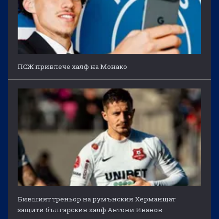
ПСЖ привлече халф на Монако
Бившият треньор на румънския Херманщат
защити българския халф Антони Иванов