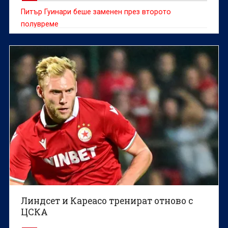
Питър Гуинари беше заменен през второто
полувреме
Линдсет и Кареасо тренират отново с
ЦСКА