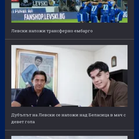
Левски наложи трансферно ембарго
Дубълът на Левски се наложи над Беласица в мач с
девет гола