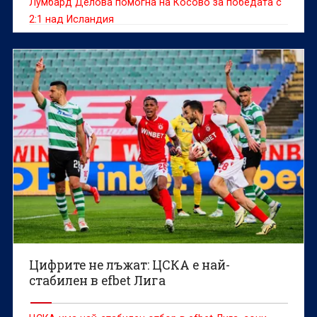
Лумбард Делова помогна на Косово за победата с
2:1 над Исландия
Цифрите не лъжат: ЦСКА е най-
стабилен в efbet Лига