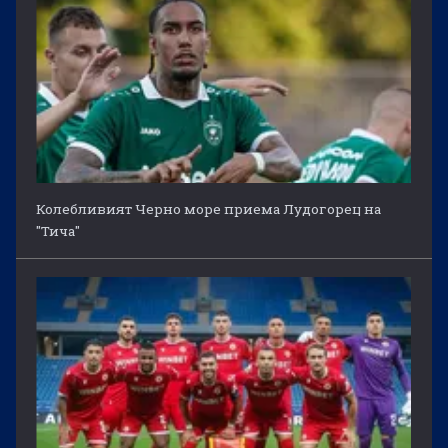
Колебливият Черно море приема Лудогорец на
"Тича"