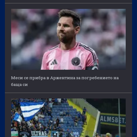
Меси се прибра в Аржентина за погребението на
баща си