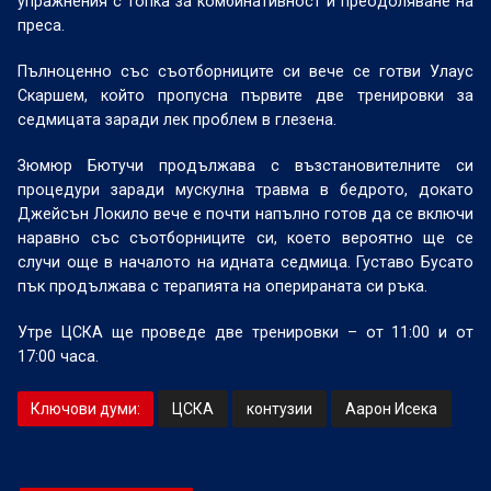
упражнения с топка за комбинативност и преодоляване на
преса.
Пълноценно със съотборниците си вече се готви Улаус
Скаршем, който пропусна първите две тренировки за
седмицата заради лек проблем в глезена.
Зюмюр Бютучи продължава с възстановителните си
процедури заради мускулна травма в бедрото, докато
Джейсън Локило вече е почти напълно готов да се включи
наравно със съотборниците си, което вероятно ще се
случи още в началото на идната седмица. Густаво Бусато
пък продължава с терапията на оперираната си ръка.
Утре ЦСКА ще проведе две тренировки – от 11:00 и от
17:00 часа.
Ключови думи:
ЦСКА
контузии
Аарон Исека