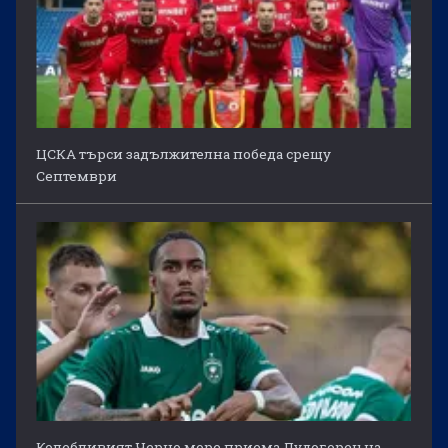
ЦСКА търси задължителна победа срещу
Септември
Колебливият Черно море приема Лудогорец на