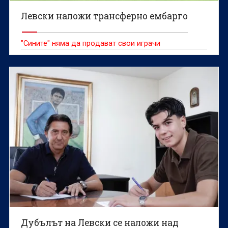
Левски наложи трансферно ембарго
"Сините" няма да продават свои играчи
Дубълът на Левски се наложи над