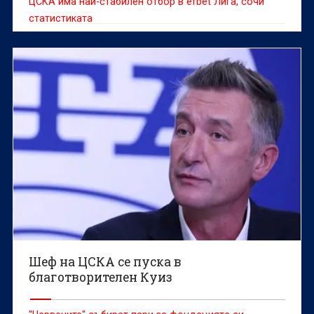
ЦСКА има най-стабилен отбор в efbet Лига, сочи
статистиката
Шеф на ЦСКА се пуска в
благотворителен Куиз