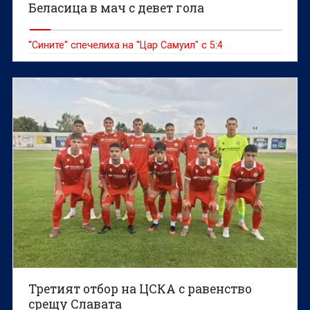
Беласица в мач с девет гола
"Сините" спечелиха на "Цар Самуил" с 5:4
Третият отбор на ЦСКА с равенство
срещу Славата