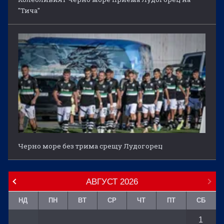
"Тича"
Черно море без трима срещу Лудогорец
АВГУСТ
2026
НД
ПН
ВТ
СР
ЧТ
ПТ
СБ
1