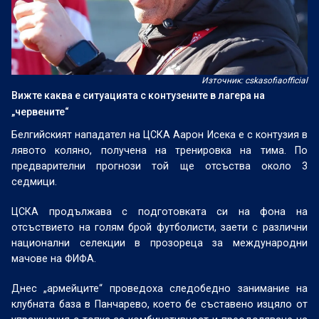
Източник: cskasofiaofficial
Вижте каква е ситуацията с контузените в лагера на
„червените“
Белгийският нападател на ЦСКА Аарон Исека е с контузия в
лявото коляно, получена на тренировка на тима. По
предварителни прогнози той ще отсъства около 3
седмици.
ЦСКА продължава с подготовката си на фона на
отсъствието на голям брой футболисти, заети с различни
национални селекции в прозореца за международни
мачове на ФИФА.
Днес „армейците“ проведоха следобедно занимание на
клубната база в Панчарево, което бе съставено изцяло от