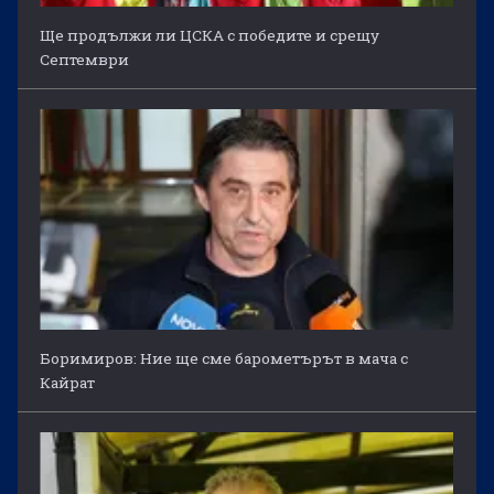
Ще продължи ли ЦСКА с победите и срещу
Септември
Боримиров: Ние ще сме барометърът в мача с
Кайрат