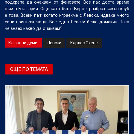
подкрепа да очаквам от феновете. Все пак доста време
съм в България. Още като бях в Берое, разбрах какъв клуб
е това. Всеки път, когато играехме с Левски, идваха много
сини привърженици. Все едно Левски беше домакин. Така
че знаех какво да очаквам“.
Ключови думи:
Левски
Карлос Охене
ОЩЕ ПО ТЕМАТА