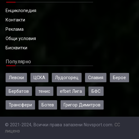
Енциклопедия
Контакти
Реклама
Общи условия
Бисквитки
Популярно
Левски
ЦСКА
Лудогорец
Славия
Берое
Бербатов
тенис
efbet Лига
БФС
Трансфери
Ботев
Григор Димитров
© 2021-2024, Всички права запазени Novsport.com.
CC
лиценз