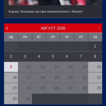
Карик: Искахме да сме внимателни с Маунт
АВГУСТ
2026
НД
ПН
ВТ
СР
ЧТ
ПТ
СБ
1
2
3
4
5
6
7
8
9
10
11
12
13
14
15
16
17
18
19
20
21
22
23
24
25
26
27
28
29
30
31