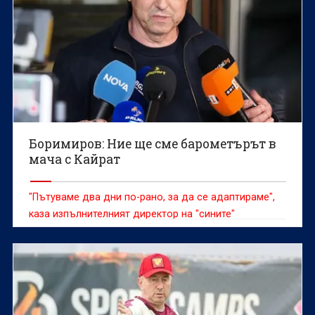
Боримиров: Ние ще сме барометърът в
мача с Кайрат
"Пътуваме два дни по-рано, за да се адаптираме",
каза изпълнителният директор на "сините"