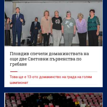
Пловдив спечели домакинствата на
още две Световни първенства по
гребане
Това ще е 13-ото домакинство на града на голям
шампионат