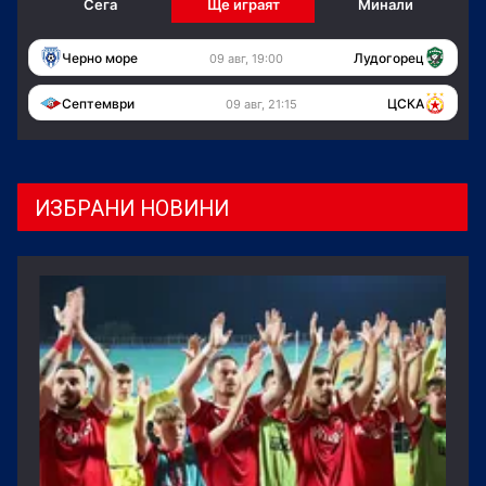
Сега
Ще играят
Минали
Черно море
Лудогорец
09 авг, 19:00
Септември
ЦСКА
09 авг, 21:15
ИЗБРАНИ НОВИНИ