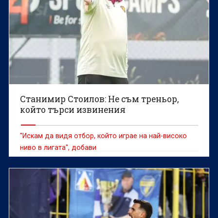
Станимир Стоилов: Не съм треньор,
който търси извинения
"Искам да видя отбор, който играе на най-високо
ниво в лигата", добави