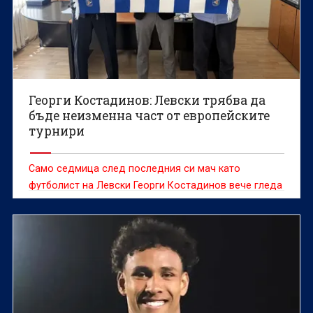
Георги Костадинов: Левски трябва да
бъде неизменна част от европейските
турнири
Само седмица след последния си мач като
футболист на Левски Георги Костадинов вече гледа
към следващото предизвикателство в кариерата си.