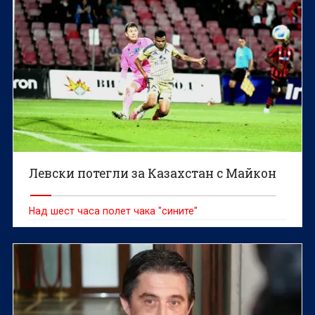
Левски потегли за Казахстан с Майкон
Над шест часа полет чака "сините"