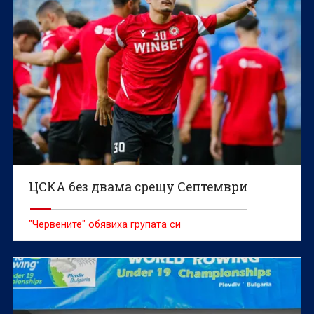
ЦСКА без двама срещу Септември
"Червените" обявиха групата си