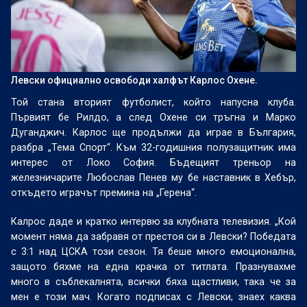
Левски официално освободи халфът Карлос Охене.
Той стана вторият футболист, който напусна клуба.
Първият бе Рилдо, а след Охене си тръгна и Марко
Дуганджич. Карлос ще продължи да играе в България,
разбра „Тема Спорт“. Към 32-годишния полузащитник има
интерес от Локо София. Бъдещият треньор на
железничарите Любослав Пенев му бе наставник в Хебър,
откъдето играчът премина на „Герена“.
Калрос даде и кратко интервю за клубната телевизия. „Кой
момент няма да забравя от престоя си в Левски? Победата
с 3:1 над ЦСКА този сезон. Тя беше много емоционална,
защото бяхме на една крачка от титлата. Празнувахме
много в съблекалнята, всички бяха щастливи, така че за
мен е този мач. Когато подписах с Левски, знаех каква