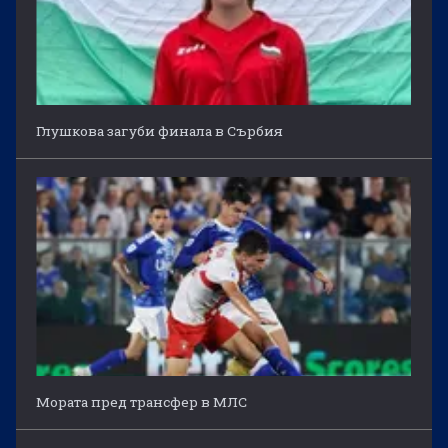
Глушкова загуби финала в Сърбия
Мората пред трансфер в МЛС