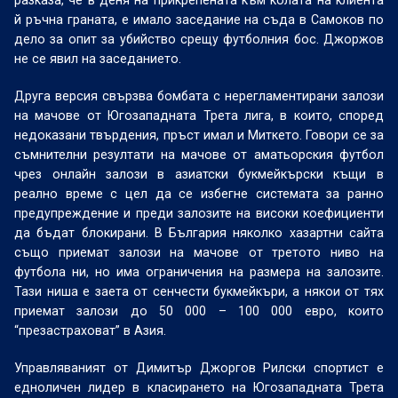
разказа, че в деня на прикрепената към колата на клиента
й ръчна граната, е имало заседание на съда в Самоков по
дело за опит за убийство срещу футболния бос. Джоржов
не се явил на заседанието.
Друга версия свързва бомбата с нерегламентирани залози
на мачове от Югозападната Трета лига, в които, според
недоказани твърдения, пръст имал и Миткето. Говори се за
съмнителни резултати на мачове от аматьорския футбол
чрез онлайн залози в азиатски букмейкърски къщи в
реално време с цел да се избегне системата за ранно
предупреждение и преди залозите на високи коефициенти
да бъдат блокирани. В България няколко хазартни сайта
също приемат залози на мачове от третото ниво на
футбола ни, но има ограничения на размера на залозите.
Тази ниша е заета от сенчести букмейкъри, а някои от тях
приемат залози до 50 000 – 100 000 евро, които
“презастраховат” в Азия.
Управляваният от Димитър Джоргов Рилски спортист е
едноличен лидер в класирането на Югозападната Трета