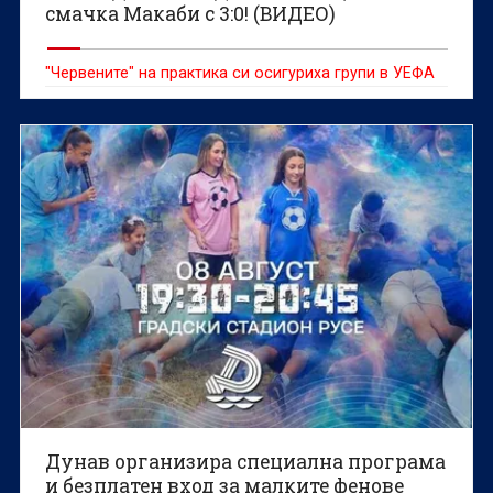
смачка Макаби с 3:0! (ВИДЕО)
"Червените" на практика си осигуриха групи в УЕФА
Дунав организира специална програма
и безплатен вход за малките фенове