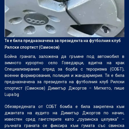
Тя е била предназначена за президента на футболния клуб
Рилски спортист (Самоков)
Бойна граната, заложена да гръмне под автомобил в
зимното курортно село Говедарци, вдигна на крак
Специализирания отряд за борба с тероризма (СОБТ),
военни формирования, полиция и жандармерия. Тя е била
предназначена за президента на футболния клуб Рилски
спортист (Самоков) Димитър Джоргов – Миткето, пише
Lupa.bg
Обезвредената от СОБТ бомба е била закрепена към
джантата на аудито на Димитър Джоргов по начин,
известен сред гангстерите като „грузинска целувка“ –
ръчната граната се фиксира към гумата със свинска