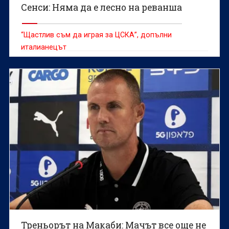
Сенси: Няма да е лесно на реванша
“Щастлив съм да играя за ЦСКА”, допълни
италианецът
Треньорът на Макаби: Мачът все още не