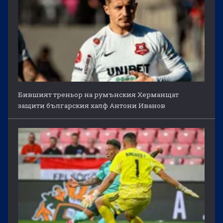
Бившият треньор на румънския Херманщат
защити българския халф Антони Иванов