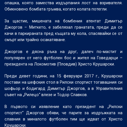
опашка, която замества издърпания лост на взривателя.
Обикновено бомбата гръмва, когато колата потегли.
За щастие, мишената на бомбения атентат Димитър
Джоргов – Миткето, е забелязал гранатата, преди да се
качи в паркираната пред къщата му кола, спасявайки се от
смърт или трайно осакатяване.
Джоргов е дясна ръка на друг, далеч по-мастит и
популярен от него футболен бос и жител на Говедарци –
президента на Локомотив (Пловдив) Христо Крушарски.
Преди девет години, на 15 февруари 2017 г., Крушарски
постави на шефския стол в Рилски спортист тогавашния си
шофьор и бодигард Димитър Джоргов, а в Управителния
съвет на „Рилецо“ влезе и Тодор Славков.
В първото си изявление като президент на „Рилски
спортист“ Джоргов обяви, че парите за издръжката на
славния в миналото футболен тим ще идват от Христо
Крушарски.