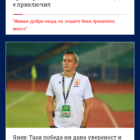
е приключил
“Имаше добри неща, но лошите бяха прекалено
много”
Янев: Тази победа ни дава увереност и