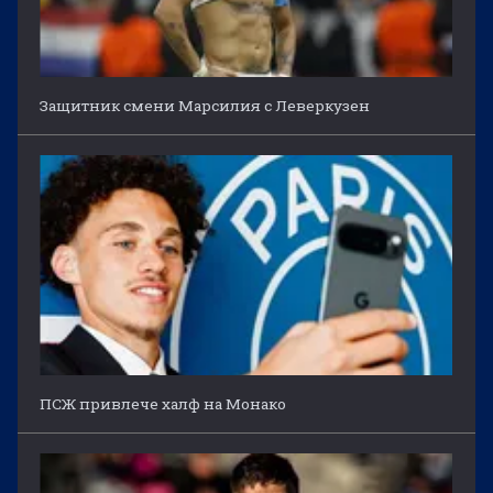
Защитник смени Марсилия с Леверкузен
ПСЖ привлече халф на Монако