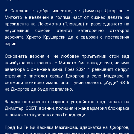
В Самоков е добре известно, че Димитър Джоргов –
Миткето е въвлечен в голяма част от бизнес делата на
президента на Локомотив (Пловдив) и разследването на
неуспешния бомбен атентат категорично отхвърля
версията Христо Крушарски да е свързан с поставения
взрив.
Основната версия е, че любовен триъгълник стои зад
неизбухналата граната – Миткето бил заподозрян, че има
авантюра с омъжена жена. През 2024 г. ревнивият съпруг
стрелял с пистолет срещу Джоргов в село Маджаре, а
седмици по-късно имало опит тунингованото „Ауди“ RS 6
на Джоргов да бъде подпалено.
Заради поставеното взривно устройство под колата на
Димитър, СОБТ, военни, полиция и жандармерия блокираха
планинското курортно село Говедарци.
Пред Би Ти Ви Василка Мазганова, адвокатка на Джоргов,