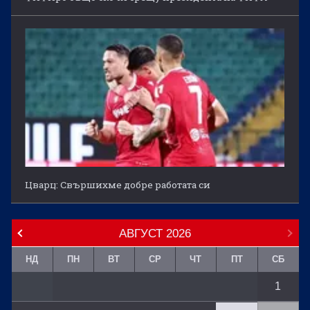
Цварц: Свършихме добре работата си
АВГУСТ
2026
НД
ПН
ВТ
СР
ЧТ
ПТ
СБ
1