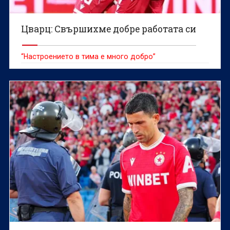
Цварц: Свършихме добре работата си
“Настроението в тима е много добро”