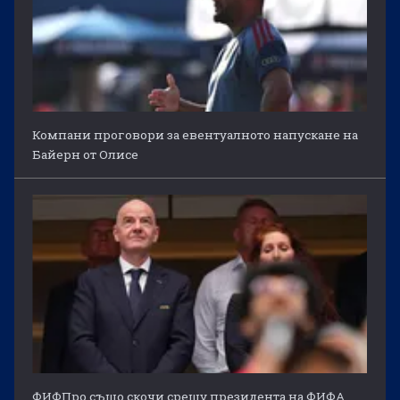
Компани проговори за евентуалното напускане на
Байерн от Олисе
ФИФПро също скочи срещу президента на ФИФА