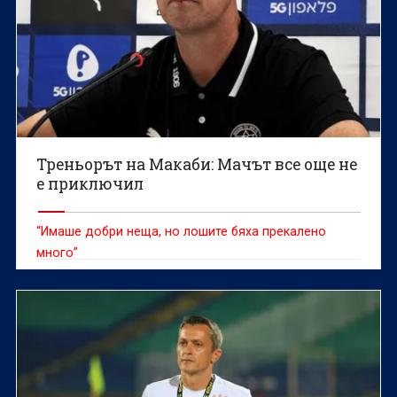
Треньорът на Макаби: Мачът все още не
е приключил
“Имаше добри неща, но лошите бяха прекалено
много”