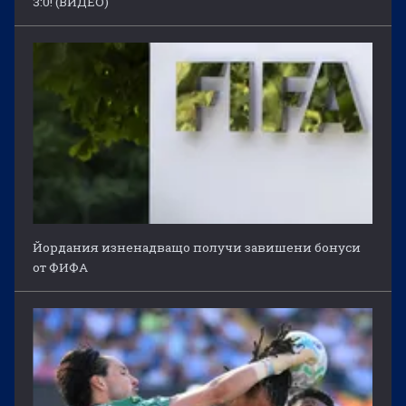
3:0! (ВИДЕО)
Йордания изненадващо получи завишени бонуси
от ФИФА