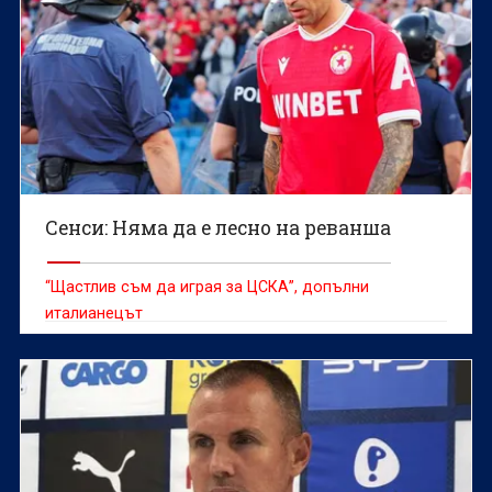
Сенси: Няма да е лесно на реванша
“Щастлив съм да играя за ЦСКА”, допълни
италианецът