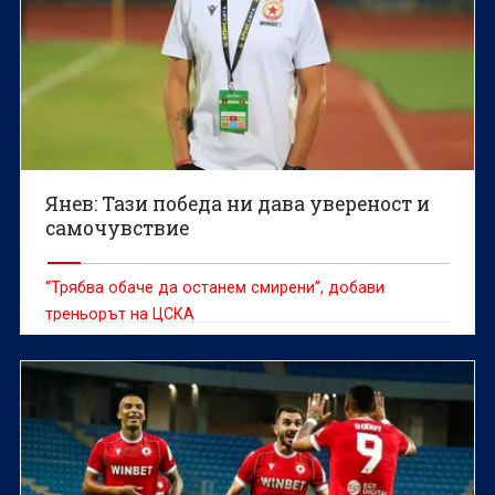
Янев: Тази победа ни дава увереност и
самочувствие
“Трябва обаче да останем смирени”, добави
треньорът на ЦСКА