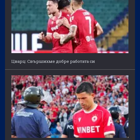
Цварц: Свършихме добре работата си