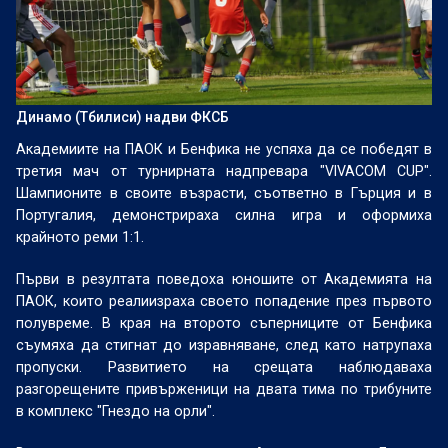
Динамо (Тбилиси) надви ФКСБ
Академиите на ПАОК и Бенфика не успяха да се победят в
третия мач от турнирната надпревара "VIVACOM CUP".
Шампионите в своите възрасти, съответно в Гърция и в
Португалия, демонстрираха силна игра и оформиха
крайното реми 1:1.
Първи в резултата поведоха юношите от Академията на
ПАОК, които реалиизраха своето попадение през първото
полувреме. В края на второто съперниците от Бенфика
съумяха да стигнат до изравняване, след като натрупаха
пропуски. Развитието на срещата наблюдаваха
разгорещените привърженици на двата тима по трибуните
в комплекс "Гнездо на орли".