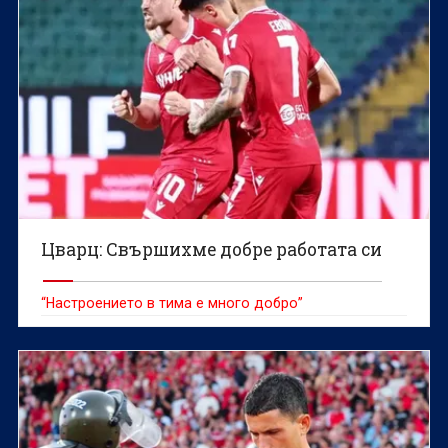
Цварц: Свършихме добре работата си
“Настроението в тима е много добро”