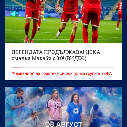
ЛЕГЕНДАТА ПРОДЪЛЖАВА! ЦСКА
смачка Макаби с 3:0! (ВИДЕО)
"Червените" на практика си осигуриха групи в УЕФА