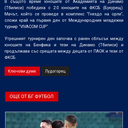
В същото време юношите от Академията на Динамо
(Тбилиси) победиха с 2:0 юношите на ФКСБ (Букурещ).
Мачът, който се проведе в комплекс "Гнездо на орли",
сложи край на първия ден от Международния младежки
турнир "VIVACOM CUP".
Утрешният турнирен ден започва с ранен сблъсък между
юношите на Бенфика и тези на Динамо (Тбилиси) и
продължава със срещата между децата от ПАОК и тези от
ФКСБ.
Ключови думи:
Лудогорец
ОЩЕ ОТ БГ ФУТБОЛ