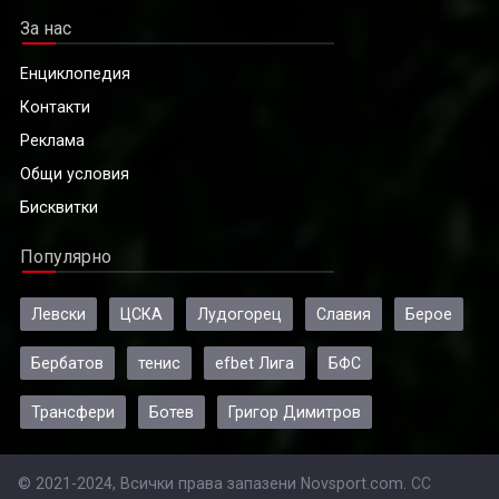
За нас
Енциклопедия
Контакти
Реклама
Общи условия
Бисквитки
Популярно
Левски
ЦСКА
Лудогорец
Славия
Берое
Бербатов
тенис
efbet Лига
БФС
Трансфери
Ботев
Григор Димитров
© 2021-2024, Всички права запазени Novsport.com.
CC