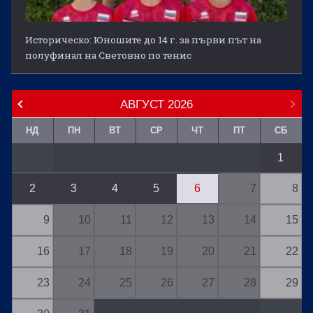
Историческо: Юношите до 14 г. за първи път на
полуфинал на Световно по тенис
АВГУСТ
2026
НД
ПН
ВТ
СР
ЧТ
ПТ
СБ
1
2
3
4
5
6
7
8
9
10
11
12
13
14
15
16
17
18
19
20
21
22
23
24
25
26
27
28
29