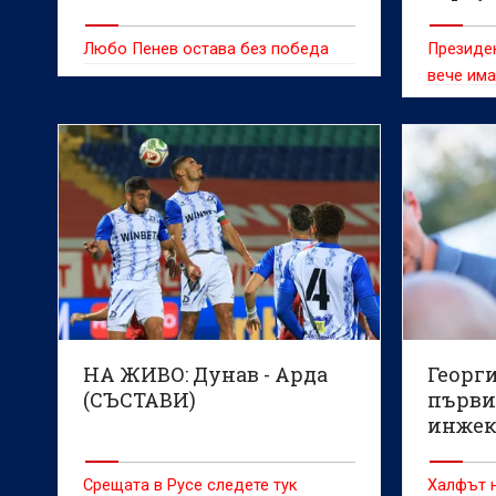
Любо Пенев остава без победа
Президен
вече има
първенс
НА ЖИВО: Дунав - Арда
Георг
(СЪСТАВИ)
първи
инже
Срещата в Русе следете тук
Халфът н