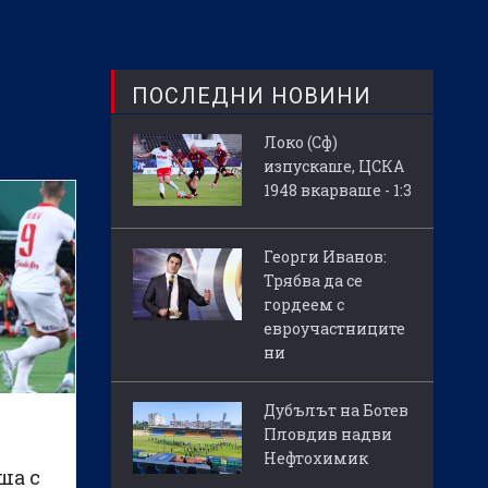
ПОСЛЕДНИ НОВИНИ
Локо (Сф)
изпускаше, ЦСКА
1948 вкарваше - 1:3
Георги Иванов:
Трябва да се
гордеем с
евроучастниците
ни
Дубълът на Ботев
Пловдив надви
Нефтохимик
ша с