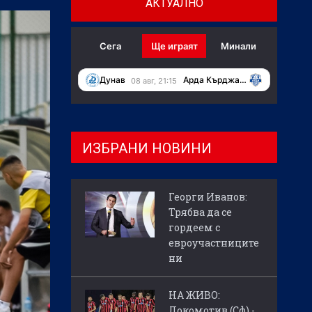
АКТУАЛНО
Сега
Ще играят
Минали
Дунав
Арда Кърджали
08 авг, 21:15
ИЗБРАНИ НОВИНИ
Георги Иванов:
Трябва да се
гордеем с
евроучастниците
ни
НА ЖИВО:
Локомотив (Сф) -