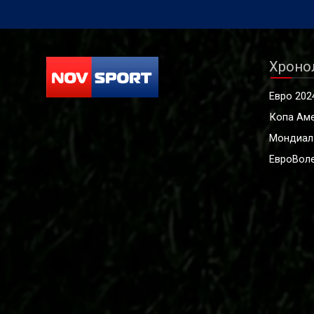
Хроно
Евро 202
Копа Ам
Мондиал
ЕвроВоле