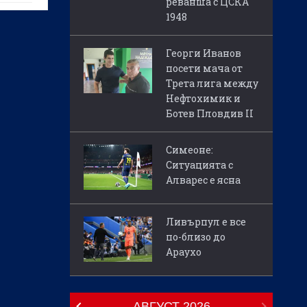
реванша с ЦСКА
1948
Георги Иванов
посети мача от
Трета лига между
Нефтохимик и
Ботев Пловдив II
Симеоне:
Ситуацията с
Алварес е ясна
Ливърпул е все
по-близо до
Араухо
АВГУСТ
2026