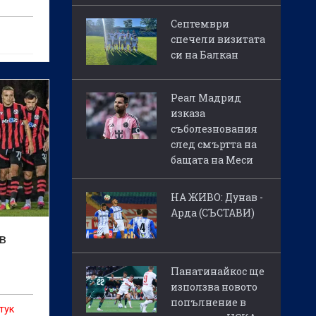
Септември
спечели визитата
си на Балкан
а, че
нш
Реал Мадрид
изказа
съболезнования
след смъртта на
бащата на Меси
НА ЖИВО: Дунав -
Арда (СЪСТАВИ)
в
Панатинайкос ще
използва новото
попълнение в
тук