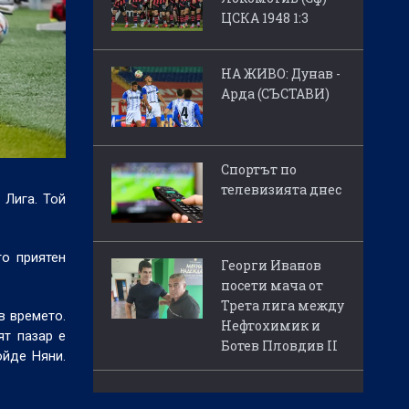
ЦСКА 1948 1:3
НА ЖИВО: Дунав -
Арда (СЪСТАВИ)
Спортът по
телевизията днес
 Лига. Той
го приятен
Георги Иванов
посети мача от
Трета лига между
в времето.
Нефтохимик и
ят пазар е
Ботев Пловдив II
ойде Няни.