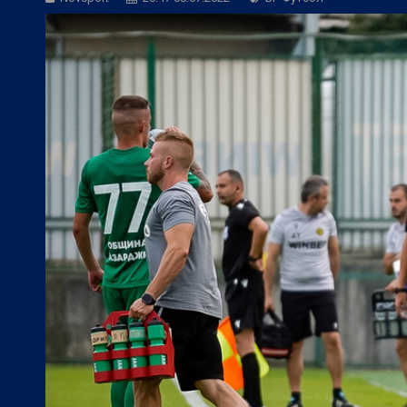
БГ Футбол:
НА ЖИВО: Локомотив (Сф) -
БГ Футбол:
НА ЖИВО: Дунав - Арда (