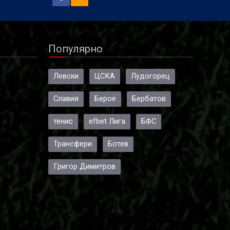
Популярно
Левски
ЦСКА
Лудогорец
Славия
Берое
Бербатов
тенис
efbet Лига
БФС
Трансфери
Ботев
Григор Димитров