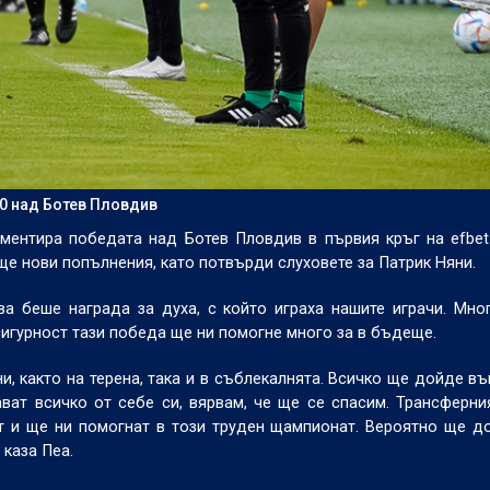
:0 над Ботев Пловдив
ентира победата над Ботев Пловдив в първия кръг на efbet
още нови попълнения, като потвърди слуховете за Патрик Няни.
а беше награда за духа, с който играха нашите играчи. Мно
 сигурност тази победа ще ни помогне много за в бъдеще.
, както на терена, така и в съблекалнята. Всичко ще дойде въ
ват всичко от себе си, вярвам, че ще се спасим. Трансферни
т и ще ни помогнат в този труден щампионат. Вероятно ще д
 каза Пеа.