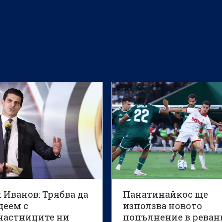
 Иванов: Трябва да
Панатинайкос ще
деем с
използва новото
частниците ни
попълнение в реван