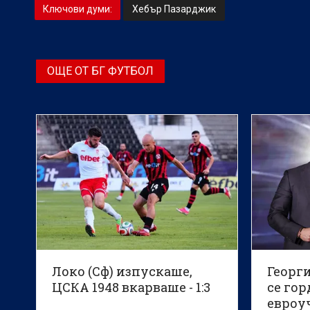
Ключови думи:
Хебър Пазарджик
ОЩЕ ОТ БГ ФУТБОЛ
Локо (Сф) изпускаше,
Георги
ЦСКА 1948 вкарваше - 1:3
се гор
евроу