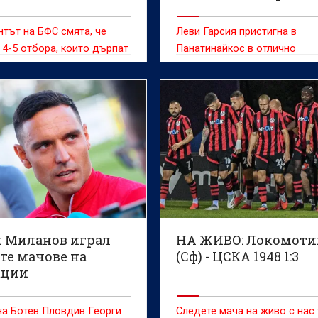
ЦСКА 1948
тът на БФС смята, че
Леви Гарсия пристигна в
 4-5 отбора, които дърпат
Панатинайкос в отлично
твото напред
състояние и даде ясна заявк
е готов за решителния рева
срещу ЦСКА 1948 в София
и Миланов играл
НА ЖИВО: Локомоти
те мачове на
(Сф) - ЦСКА 1948 1:3
кции
а Ботев Пловдив Георги
Следете мача на живо с нас 