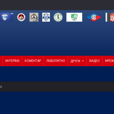
ИНТЕРВЮ
КОМЕНТАР
ЛЮБОПИТНО
ВИДЕО
МРЕЖ
ДРУГИ
ес
 от Трета лига между Нефтохимик и Ботев Пловдив II
се гордеем с евроучастниците ни