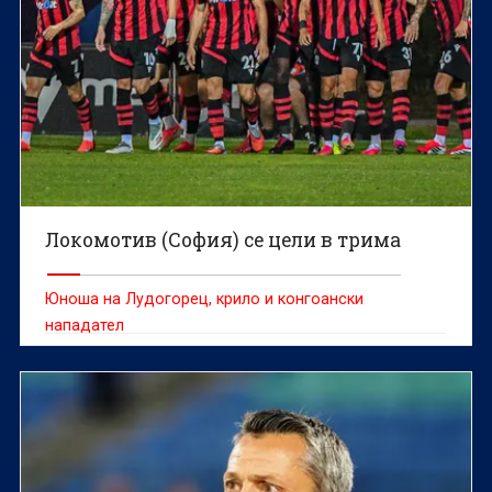
Локомотив (София) се цели в трима
Юноша на Лудогорец, крило и конгоански
нападател