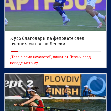
Кусо благодари на феновете след
първия си гол за Левски
„Това е само началото!“, пишат от Левски след
попадението му