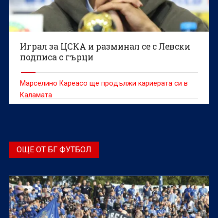
Играл за ЦСКА и разминал се с Левски
подписа с гърци
Марселино Кареасо ще продължи кариерата си в
Каламата
ОЩЕ ОТ БГ ФУТБОЛ