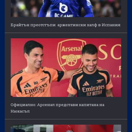
Брайтън преотстъпи аржентински халф в Испания
Официално: Арсенал представи капитана на
Нюкасъл