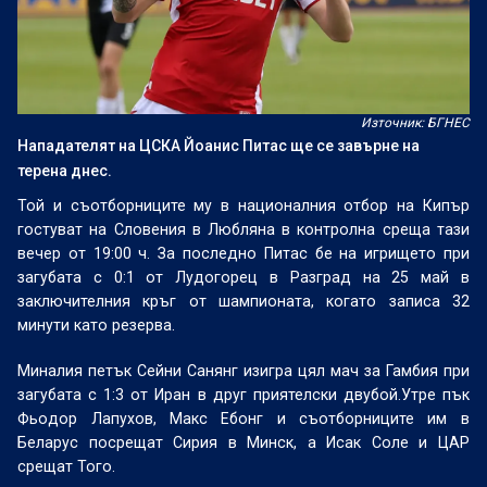
Източник: БГНЕС
Нападателят на ЦСКА Йоанис Питас ще се завърне на
терена днес.
Той и съотборниците му в националния отбор на Кипър
гостуват на Словения в Любляна в контролна среща тази
вечер от 19:00 ч. За последно Питас бе на игрището при
загубата с 0:1 от Лудогорец в Разград на 25 май в
заключителния кръг от шампионата, когато записа 32
минути като резерва.
Миналия петък Сейни Санянг изигра цял мач за Гамбия при
загубата с 1:3 от Иран в друг приятелски двубой.Утре пък
Фьодор Лапухов, Макс Ебонг и съотборниците им в
Беларус посрещат Сирия в Минск, а Исак Соле и ЦАР
срещат Того.