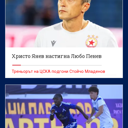
Христо Янев настигна Любо Пенев
Треньорът на ЦСКА подгони Стойчо Младенов