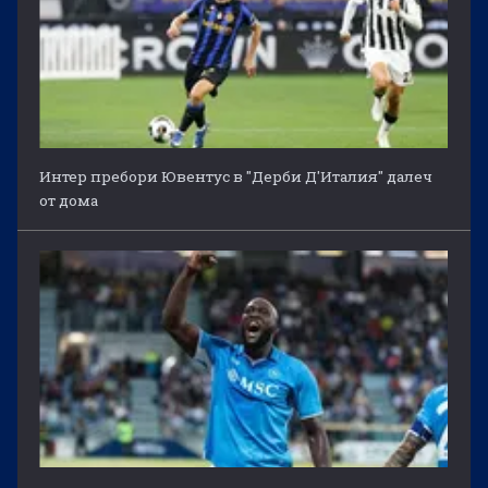
Интер пребори Ювентус в "Дерби Д'Италия" далеч
от дома