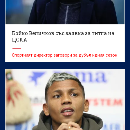
Бойко Величков със заявка за титла на
ЦСКА
Спортният директор заговори за дубъл идния сезон