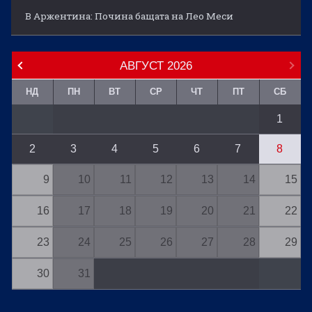
В Аржентина: Почина бащата на Лео Меси
АВГУСТ
2026
НД
ПН
ВТ
СР
ЧТ
ПТ
СБ
1
2
3
4
5
6
7
8
9
10
11
12
13
14
15
16
17
18
19
20
21
22
23
24
25
26
27
28
29
30
31