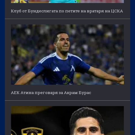
Клуб от Бундеслигата по петите на вратаря на ЦСКА
АЕК Атина преговаря за Акрам Бурас