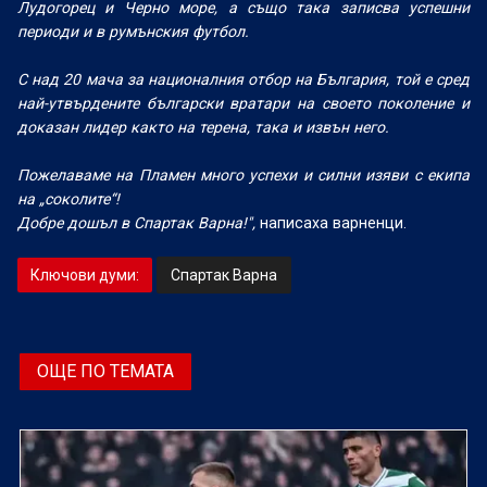
Лудогорец и Черно море, а също така записва успешни
периоди и в румънския футбол.
С над 20 мача за националния отбор на България, той е сред
най-утвърдените български вратари на своето поколение и
доказан лидер както на терена, така и извън него.
Пожелаваме на Пламен много успехи и силни изяви с екипа
на „соколите“!
Добре дошъл в Спартак Варна!",
написаха варненци.
Ключови думи:
Спартак Варна
ОЩЕ ПО ТЕМАТА