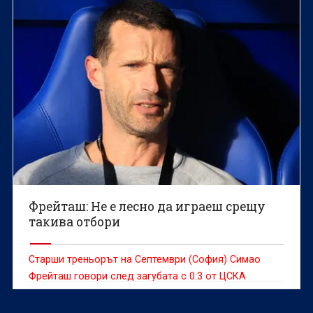
Фрейташ: Не е лесно да играеш срещу
такива отбори
Старши треньорът на Септември (София) Симао
Фрейташ говори след загубата с 0:3 от ЦСКА