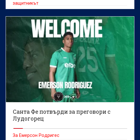
защитникът
Санта Фе потвърди за преговори с
Лудогорец
За Емерсон Родригес