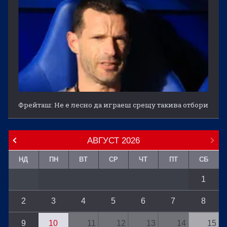
Фрейташ: Не е лесно да играеш срещу такива отбори
АВГУСТ
2026
НД
ПН
ВТ
СР
ЧТ
ПТ
СБ
1
2
3
4
5
6
7
8
9
10
11
12
13
14
15