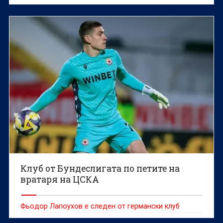
Клуб от Бундеслигата по петите на
вратаря на ЦСКА
Фьодор Лапоухов е следен от германски клуб