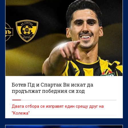
Ботев Пд и Спартак Вн искат да
продължат победния си ход
Двата отбора се изправят един срещу друг на
"Колежа"