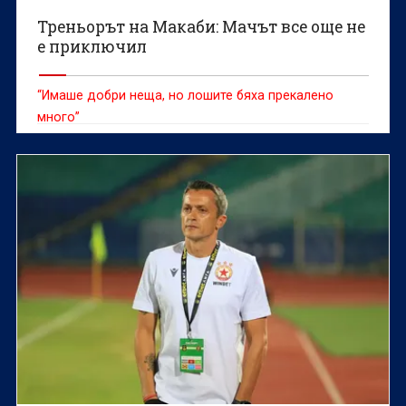
Треньорът на Макаби: Мачът все още не
е приключил
“Имаше добри неща, но лошите бяха прекалено
много”