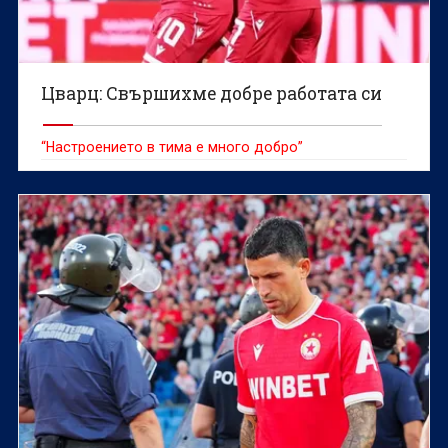
Цварц: Свършихме добре работата си
“Настроението в тима е много добро”