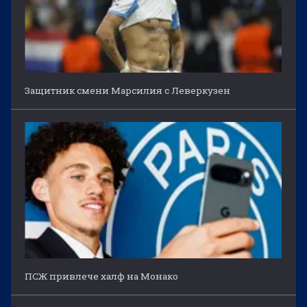
Защитник смени Марсилия с Леверкузен
ПСЖ привлече халф на Монако