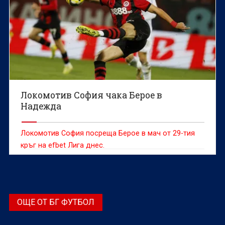
Локомотив София чака Берое в
Надежда
Локомотив София посреща Берое в мач от 29-тия
кръг на efbet Лига днес.
ОЩЕ ОТ БГ ФУТБОЛ