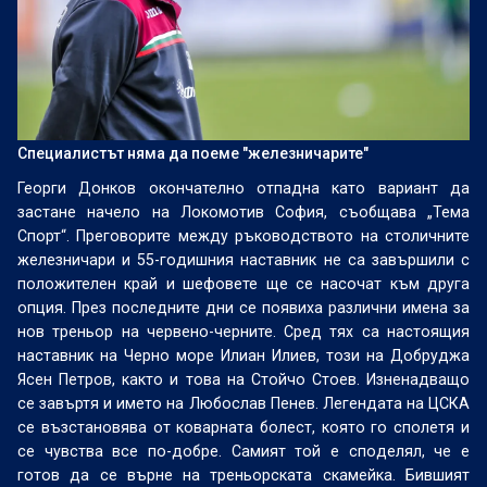
Специалистът няма да поеме "железничарите"
Георги Донков окончателно отпадна като вариант да
застане начело на Локомотив София, съобщава „Тема
Спорт“. Преговорите между ръководството на столичните
железничари и 55-годишния наставник не са завършили с
положителен край и шефовете ще се насочат към друга
опция. През последните дни се появиха различни имена за
нов треньор на червено-черните. Сред тях са настоящия
наставник на Черно море Илиан Илиев, този на Добруджа
Ясен Петров, както и това на Стойчо Стоев. Изненадващо
се завъртя и името на Любослав Пенев. Легендата на ЦСКА
се възстановява от коварната болест, която го сполетя и
се чувства все по-добре. Самият той е споделял, че е
готов да се върне на треньорската скамейка. Бившият