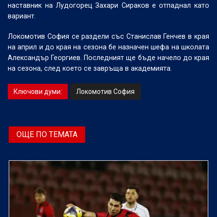
наставник на Лудогорец Захари Сираков е отпаднал като
вариант.
Локомотив София се раздели със Станислав Генчев в края
на април и до края на сезона бе назначен шефа на школата
Александър Георгиев. Последният ще бъде начело до края
на сезона, след което се завръща в академията.
Ключови думи:
Локомотив София
ОЩЕ ПО ТЕМАТА