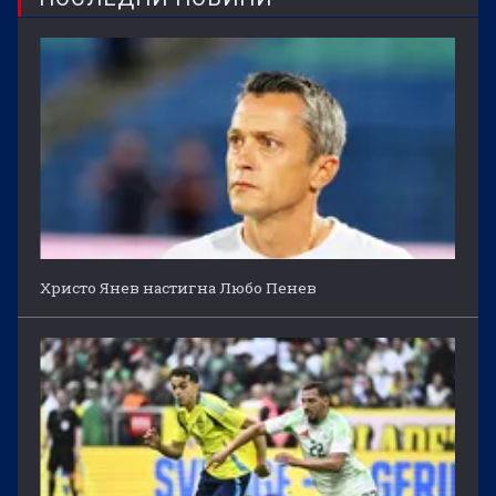
Христо Янев настигна Любо Пенев