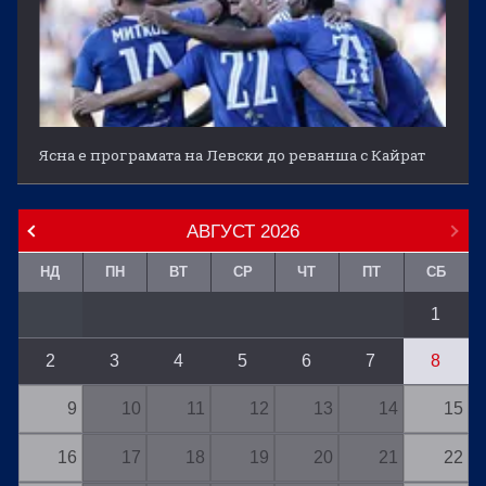
Ясна е програмата на Левски до реванша с Кайрат
АВГУСТ
2026
НД
ПН
ВТ
СР
ЧТ
ПТ
СБ
1
2
3
4
5
6
7
8
9
10
11
12
13
14
15
16
17
18
19
20
21
22