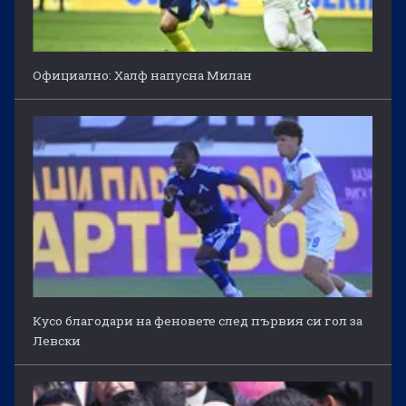
Официално: Халф напусна Милан
Кусо благодари на феновете след първия си гол за
Левски