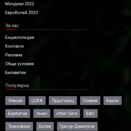
Мондиал 2022
ЕвроВолей 2023
За нас
Енциклопедия
Контакти
Реклама
Общи условия
Бисквитки
Популярно
Левски
ЦСКА
Лудогорец
Славия
Берое
Бербатов
тенис
efbet Лига
БФС
Трансфери
Ботев
Григор Димитров