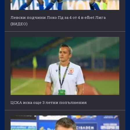
Левски подчини Локо Пд за 4 от 4 в efbet Лига
(ВИДЕО)
ЦСКА иска още 3 летни попълнения