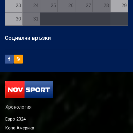
23
24
25
26
27
28
29
30
31
Социални връзки
Хронология
Евро 2024
Копа Америка