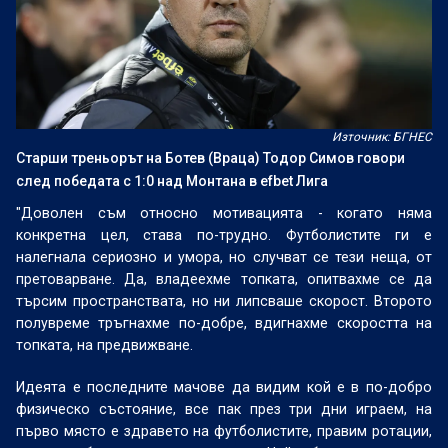
Източник: БГНЕС
Старши треньорът на Ботев (Враца) Тодор Симов говори
след победата с 1:0 над Монтана в efbet Лига
"Доволен съм относно мотивацията - когато няма
конкретна цел, става по-трудно. Футболистите ги е
налегнала сериозно и умора, но случват се тези неща, от
претоварване. Да, владеехме топката, опитвахме се да
търсим пространствата, но ни липсваше скорост. Второто
полувреме тръгнахме по-добре, вдигнахме скоростта на
топката, на предвижване.
Идеята е последните мачове да видим кой е в по-добро
физическо състояние, все пак през три дни играем, на
първо място е здравето на футболистите, правим ротации,