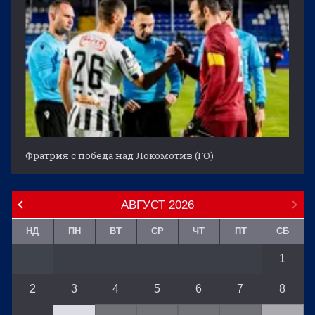
Фратрия с победа над Локомотив (ГО)
АВГУСТ
2026
НД
ПН
ВТ
СР
ЧТ
ПТ
СБ
1
2
3
4
5
6
7
8