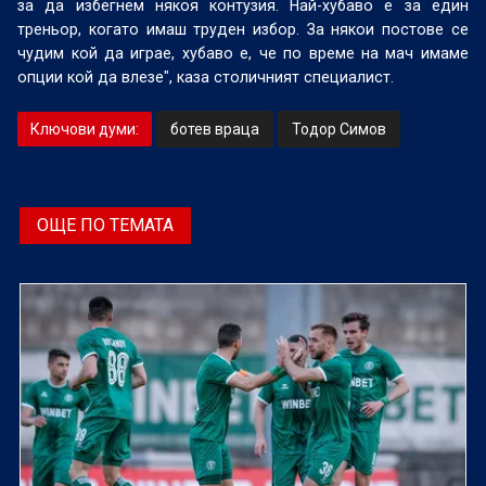
за да избегнем някоя контузия. Най-хубаво е за един
треньор, когато имаш труден избор. За някои постове се
чудим кой да играе, хубаво е, че по време на мач имаме
опции кой да влезе", каза столичният специалист.
Ключови думи:
ботев враца
Тодор Симов
ОЩЕ ПО ТЕМАТА