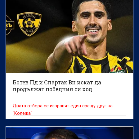
Ботев Пд и Спартак Вн искат да
продължат победния си ход
Двата отбора се изправят един срещу друг на
"Колежа"