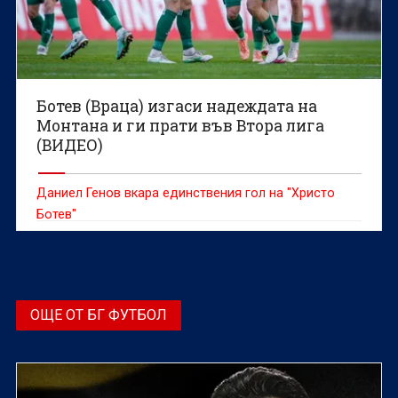
Ботев (Враца) изгаси надеждата на
Монтана и ги прати във Втора лига
(ВИДЕО)
Даниел Генов вкара единствения гол на "Христо
Ботев"
ОЩЕ ОТ БГ ФУТБОЛ