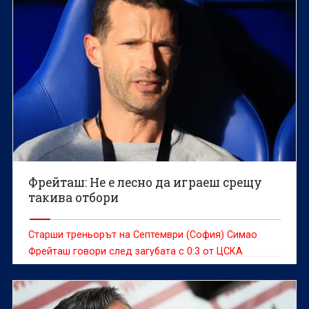
Фрейташ: Не е лесно да играеш срещу
такива отбори
Старши треньорът на Септември (София) Симао
Фрейташ говори след загубата с 0:3 от ЦСКА