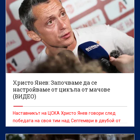
Христо Янев: Започваме да се
настройваме от цикъла от мачове
(ВИДЕО)
Наставникът на ЦСКА Христо Янев говори след
победата на своя тим над Септември в двубой от
четвъртия кръг на efbet Лига