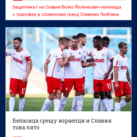
Защитникът на Славия Велко Йеленкович изненада
с трансфер в словенския гранд Олимпия Любляна
Беласица срещу израелци и Славия
това лято