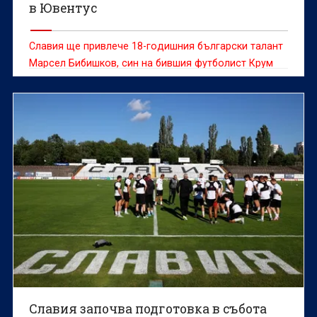
в Ювентус
Славия ще привлече 18-годишния български талант
Марсел Бибишков, син на бившия футболист Крум
Бибишков
Славия започва подготовка в събота