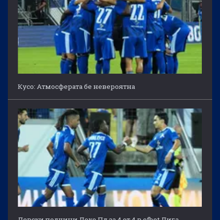
Кусо: Атмосферата бе невероятна
Левски подчини Локо Пд за 4 от 4 в efbet Лига