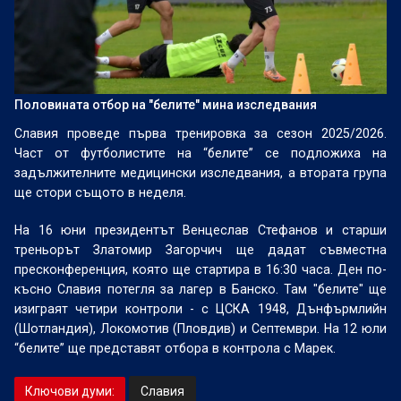
Половината отбор на "белите" мина изследвания
Славия проведе първа тренировка за сезон 2025/2026.
Част от футболистите на “белите” се подложиха на
задължителните медицински изследвания, а втората група
ще стори същото в неделя.
На 16 юни президентът Венцеслав Стефанов и старши
треньорът Златомир Загорчич ще дадат съвместна
пресконференция, която ще стартира в 16:30 часа. Ден по-
късно Славия потегля за лагер в Банско. Там "белите" ще
изиграят четири контроли - с ЦСКА 1948, Дънфърмлийн
(Шотландия), Локомотив (Пловдив) и Септември. На 12 юли
“белите” ще представят отбора в контрола с Марек.
Ключови думи:
Славия