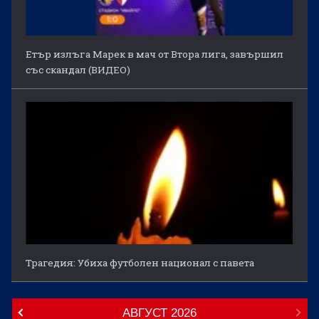
Етър излъга Марек в мач от Втора лига, завършил
със скандал (ВИДЕО)
Трагедия: Убиха футболен национал с павета
АВГУСТ
2026