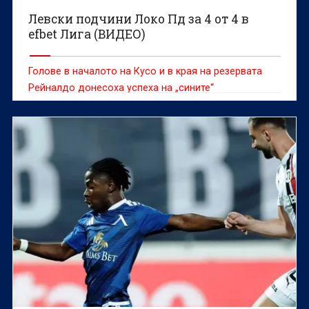
Левски подчини Локо Пд за 4 от 4 в
efbet Лига (ВИДЕО)
Голове в началото на Кусо и в края на резервата
Рейналдо донесоха успеха на „сините“