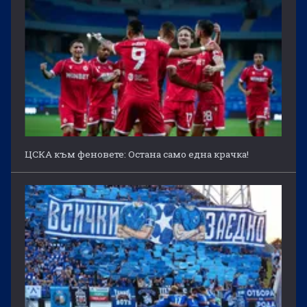
ЦСКА към феновете: Остана само една крачка!