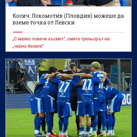
Косич: Локомотив (Пловдив) можеше да
вземе точка от Левски
„С малко повече късмет“, смята треньорът на
„черно-белите“