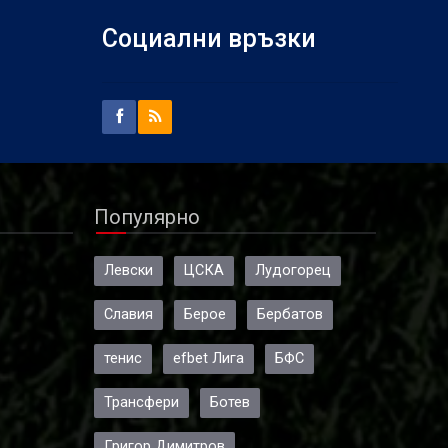
Социални връзки
Популярно
Левски
ЦСКА
Лудогорец
Славия
Берое
Бербатов
тенис
efbet Лига
БФС
Трансфери
Ботев
Григор Димитров