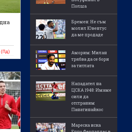
Полша
адна
Бремен: Не съм
молил Ювентус
да ме продаде
 (Пд)
Аморим: Милан
трябва да се бори
за титлата
Нападател на
ЦСКА 1948: Имаме
сили да
отстраним
Панатинайкос
Мареска иска
Енцо Фернандес в