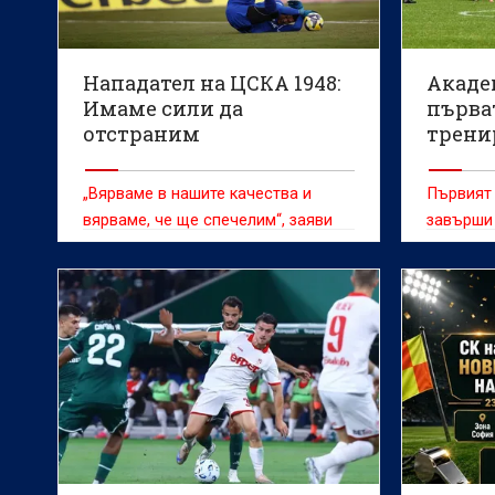
Нападател на ЦСКА 1948:
Акаде
Имаме сили да
първа
отстраним
трени
Панатинайкос
след н
проек
„Вярваме в нашите качества и
Първият
вярваме, че ще спечелим“, заяви
завърши
Мамаду Диало
трениро
поставяй
ежедневн
бъде в о
младите 