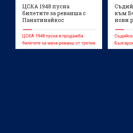
ЦСКА 1948 пусна
Съдий
билетите за реванша с
към Б
Панатинайкос
нови 
ЦСКА 1948 пусна в продажба
Съдийск
билетите за мача-реванш от третия
Българс
квалификационен кръг в Лигата на
стартира
конференциите срещу
на футб
Панатинайкос през следващата
ниво.
седмица.