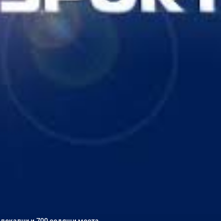
лекални и 700 седящи места