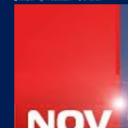
Коментар:
Ще продължи ли безгрешния
БГ Футбол:
ЦСКА към феновете: Остан