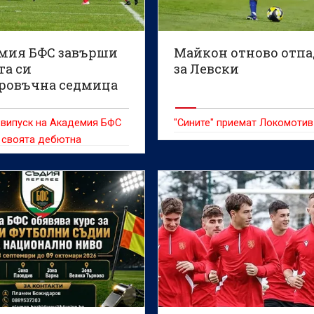
мия БФС завърши
Майкон отново отп
та си
за Левски
ровъчна седмица
ачалото на
та
 випуск на Академия БФС
"Сините" приемат Локомотив
 своята дебютна
въчна седмица,
ки основите на
ия процес, който ще
сновата на развитието на
футболни таланти.