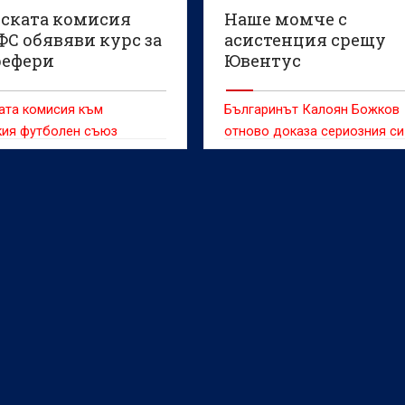
ската комисия
Наше момче с
ФС обявяви курс за
асистенция срещу
рефери
Ювентус
ата комисия към
Българинът Калоян Божков
кия футболен съюз
отново доказа сериозния си
 нов курс за подготовка
потенциал, след като напра
олни съдии на национално
много силен мач за Динамо
(Загреб) при поражението с 
Ювентус (Торино) в първия 
международния младежки т
„Младен Рамляк“.