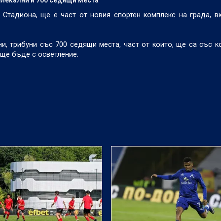
 Стадиона, ще е част от новия спортен комплекс на града, 
и, трибуни със 700 седящи места, част от които, ще са със к
 ще бъде с осветление.