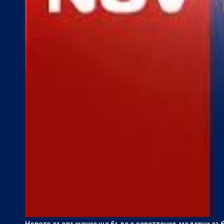
Новото съоръжение ще бъде с осветление, модерни съб