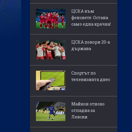
ЦСКА към
феновете: Остана
само една крачка!
ЦСКА покори 20-а
държава
Спортът по
телевизията днес
Майкон отново
отпадна за
Левски