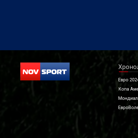
Хроно
Евро 202
Копа Ам
Мондиал
ЕвроВоле