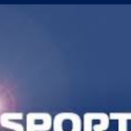
т ход на Левски и срещу Локо (Пд)
а само една крачка!