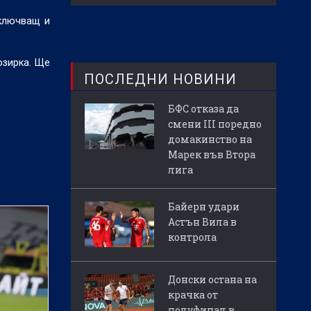
включващ и
озирка. Ще
ПОСЛЕДНИ НОВИНИ
БФС отказа да
смени III поредно
домакинство на
Марек във Втора
лига
Байерн удари
Астън Вила в
контрола
Донски остана на
крачка от
полуфинал в