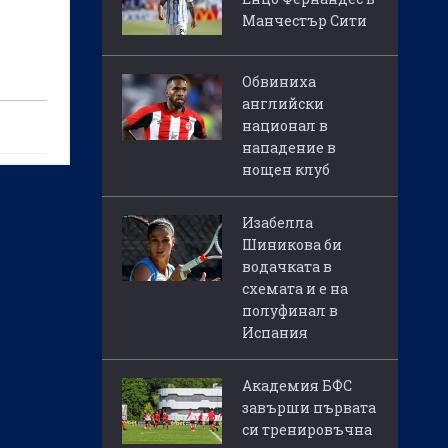
Манчестър Сити
Обвиниха
английски
национал в
нападение в
нощен клуб
ви
2:3 от
Изабелла
кръг на
Шиникова би
водачката в
урнир
схемата и е на
полуфинал в
Испания
Академия БФС
завърши първата
си тренировъчна