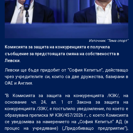
Източник: "Тема спорт"
Kомисията за защита на конкуренцията е получила
съобщение за предстоящата смяна на собствеността в
Левски.
Левски ще бъде придобит от “София Кепитъл”, действащо
чрез учредителите си, които са две дружества, базирани в
ОАЕ и Англия.
“В Комисията за защита на конкуренцията /КЗК/, на
основание чл. 24, ал. 1 от Закона за защита на
конкуренцията /ЗЗК/, е постъпило уведомление, по което е
образувана преписка № КЗК/457/2026 г., с което Комисията
се уведомява за намерението на „София Кепитъл“ АД (в
процес на учредяване) („Придобиващо предприятие“),