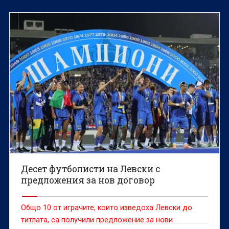
Десет футболисти на Левски с
предложения за нов договор
Общо 10 от играчите, които изведоха Левски до
титлата, са получили предложение за нови