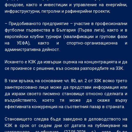
фондове, както и инвестиции и управление на енергийни,
инфраструктурни, петролни и рафинерийни проекти;
– Придобиваното предприятие – участие в професионални
футболни първенства в България (Първа лига), както и в
европейски клубни турнири (квалификации и групови фази
на УЕФА), както и спортно-организационна и
административна дейност.
Искането е КЗК да извърши оценка на концентрацията и да
се произнесе с решение, въз основа разпоредбите на ЗЗК.
В тази връзка, на основание чл. 80, ал. 2 от ЗЗК всяко трето
заинтересовано лице може да представи информация или
да изрази своето писмено становище относно сделката и
въздействието, което тя може да окаже върху
ефективната конкуренция на съответния пазар в страната.
Становището следва бъде заведено в деловодството на
КЗК в срок от седем дни от датата на публикуване на