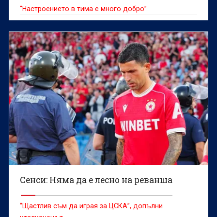
“Настроението в тима е много добро”
Сенси: Няма да е лесно на реванша
“Щастлив съм да играя за ЦСКА”, допълни