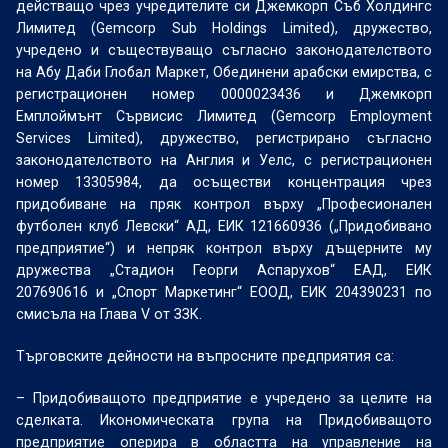
действащо чрез учредителите си Джемкорп Съб Холдингс
Лимитед (Gemcorp Sub Holdings Limited), дружество,
учредено и съществуващо съгласно законодателството
на Абу Даби Глобал Маркет, Обединени арабски емирства, с
регистрационен номер 0000023436 и Джемкорп
Емплоймънт Сървисис Лимитед (Gemcorp Employment
Services Limited), дружество, регистрирано съгласно
законодателството на Англия и Уелс, с регистрационен
номер 13305984, да осъществи концентрация чрез
придобиване на пряк контрол върху „Професионален
футболен клуб Левски“ АД, ЕИК 121660936 („Придобивано
предприятие“) и непряк контрол върху дъщерните му
дружества „Стадион Георги Аспарухов“ ЕАД, ЕИК
207690616 и „Спорт Маркетинг“ ЕООД, ЕИК 204390231 по
смисъла на Глава V от ЗЗК.
Търговските дейности на въпросните предприятия са:
– Придобиващото предприятие е учредено за целите на
сделката. Икономическата група на Придобиващото
предприятие оперира в областта на управление на