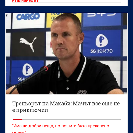
италианецът
Треньорът на Макаби: Мачът все още не
е приключил
“Имаше добри неща, но лошите бяха прекалено