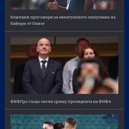
Компани проговори за евентуалното напускане на
Байерн от Олисе
ФИФПро също скочи срещу президента на ФИФА