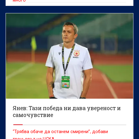
много”
Янев: Тази победа ни дава увереност и
самочувствие
“Трябва обаче да останем смирени”, добави
треньорът на ЦСКА