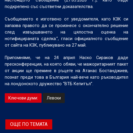
настоящото съобщение (27.05.2026 г.), като бъде
подкрепено със съответни доказателства.
Съобщението е изготвено от уведомителя, като КЗК си
запазва правото да се произнесе с окончателно решение
след извършването на цялостна оценка на
нотифицираната сделка.”, гласи официалното съобщение
от сайта на КЗК, публикувано на 27 май.
Припомняме, че на 24 април Наско Сираков даде
пресконференция, на която обяви, че мажоритарният пакет
от акции ще премине в ръцете на Атанас Бостанджиев,
познат преди това в България най-вече като ръководител
на лондонското дружество “ВТБ Кепитъл”.
Ключови думи:
Левски
ОЩЕ ПО ТЕМАТА