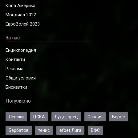
Копа Америка
Мондиал 2022
ЕвроВолей 2023
За нас
Енциклопедия
Контакти
Реклама
Общи условия
Бисквитки
Популярно
Левски
ЦСКА
Лудогорец
Славия
Берое
Бербатов
тенис
efbet Лига
БФС