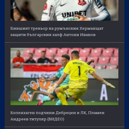
Бившият треньор на румънския Херманщат
защити българския халф Антони Иванов
Копенхаген подчини Дебрецен в ЛК, Пламен
Андреев титуляр (ВИДЕО)