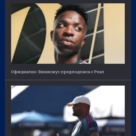
Официално: Винисиус предподписа с Реал