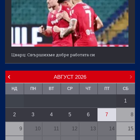
Цварц: Свършихме добре работата си
АВГУСТ
2026
НД
ПН
ВТ
СР
ЧТ
ПТ
СБ
1
2
3
4
5
6
7
8
9
10
11
12
13
14
15