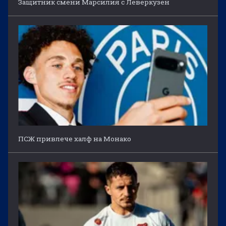
Защитник смени Марсилия с Леверкузен
ПСЖ привлече халф на Монако