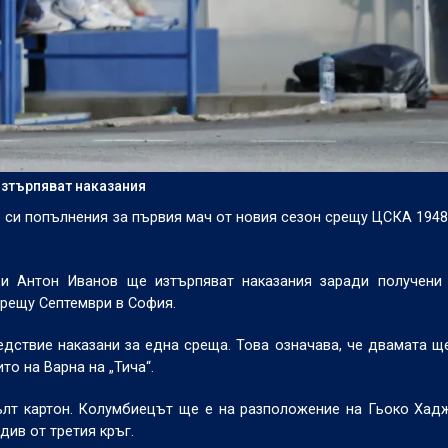
изтърпяват наказания
е си попълнения за първия мач от новия сезон срещу ЦСКА 1948
 и Антон Иванов ще изтърпяват наказания заради получени 
рещу Септември в София.
едствие наказани за една среща. Това означава, че двамата щ
то на Варна на „Тича“.
ълт картон. Колумбиецът ще е на разположение на Гьоко Хад
ив от третия кръг.