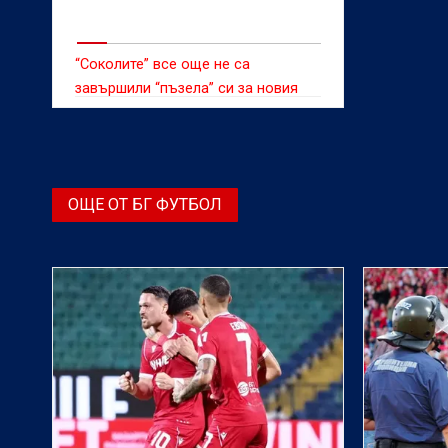
“Соколите” все още не са
завършили “пъзела” си за новия
сезон
ОЩЕ ОТ БГ ФУТБОЛ