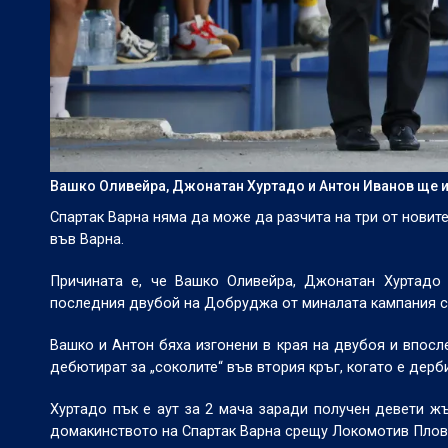
Вашко Оливейра, Джонатан Хуртадо и Антон Иванов ще 
Спартак Варна няма да може да разчита на три от новит
във Варна.
Причината е, че Вашко Оливейра, Джонатан Хуртадо
последния двубой на Добруджа от миналата кампания с
Вашко и Антон бяха изгонени в края на двубоя и впосл
дебютират за „соколите“ във втория кръг, когато е дерби
Хуртадо пък е аут за 2 мача заради получен девети ж
домакинството на Спартак Варна срещу Локомотив Пловд