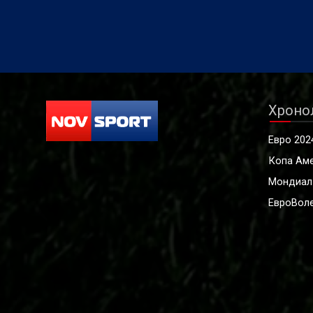
Хроно
Евро 202
Копа Ам
Мондиал
ЕвроВоле