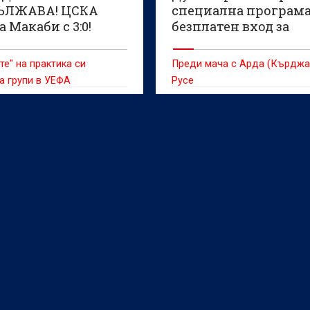
ЪЛЖАВА! ЦСКА
специална програма
 Макаби с 3:0!
безплатен вход за
О)
малките фенове
те" на практика си
Преди мача с Арда (Кърджа
а групи в УЕФА
Русе