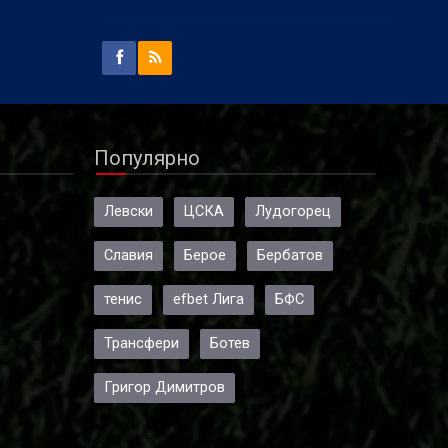
Популярно
Левски
ЦСКА
Лудогорец
Славия
Берое
Бербатов
тенис
efbet Лига
БФС
Трансфери
Ботев
Григор Димитров