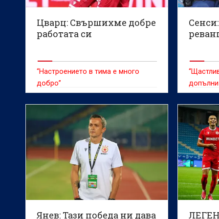
Цварц: Свършихме добре
Сенси:
работата си
реван
“Настроението в тима е много
“Щастлив
добро”
допълни
Янев: Тази победа ни дава
ЛЕГЕ