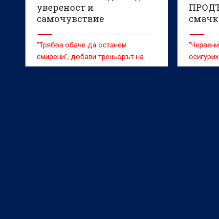
увереност и
ПРОД
самочувствие
смачка
(ВИДЕ
“Трябва обаче да останем
"Червени
смирени”, добави треньорът на
осигурих
ЦСКА