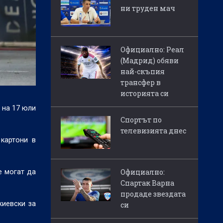
ни труден мач
Официално: Реал
(Мадрид) обяви
най-скъпия
трансфер в
историята си
 на 17 юли
Спортът по
телевизията днес
картони в
Официално:
е могат да
Спартак Варна
продаде звездата
жиевски за
си