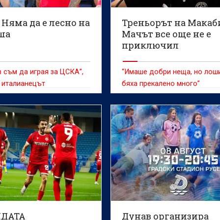
 Няма да е лесно на
Треньорът на Макаб
ша
Мачът все още не е
приключил
 съм да играя за ЦСКА”,
“Имаше добри неща, но лош
 италианецът
бяха прекалено много”
НДАТА
Дунав организира