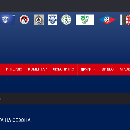
ИНТЕРВЮ
КОМЕНТАР
ЛЮБОПИТНО
ВИДЕО
МРЕЖ
ДРУГИ
ес
 продаде звездата си
ТА НА СЕЗОНА
СКА смачка Макаби с 3:0! (ВИДЕО)