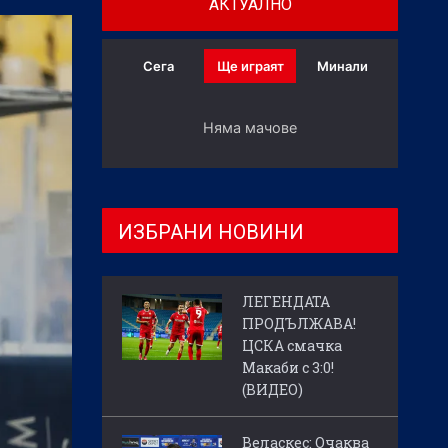
АКТУАЛНО
Сега
Ще играят
Минали
Няма мачове
ИЗБРАНИ НОВИНИ
ЛЕГЕНДАТА
ПРОДЪЛЖАВА!
ЦСКА смачка
Макаби с 3:0!
(ВИДЕО)
Веласкес: Очаква