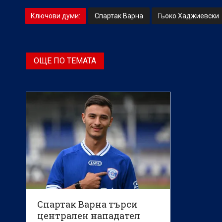
Ключови думи:
Спартак Варна
Гьоко Хаджиевски
ОЩЕ ПО ТЕМАТА
Спартак Варна търси
централен нападател