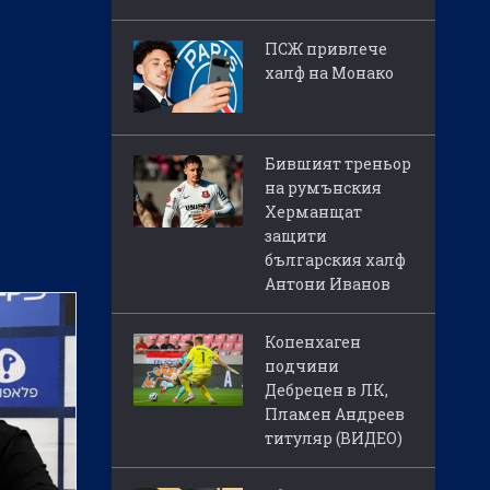
ПСЖ привлече
халф на Монако
Бившият треньор
на румънския
Херманщат
защити
българския халф
Антони Иванов
Копенхаген
подчини
Дебрецен в ЛК,
Пламен Андреев
титуляр (ВИДЕО)