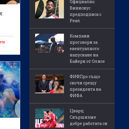
Официално:
Винисиус
и:
предподписа с
Реал
Компани
проговори за
ите
евентуалното
напускане на
Байерн от Олисе
ФИФПро също
скочи срещу
президента на
ФИФА
Цварц:
Свършихме
добре работата си