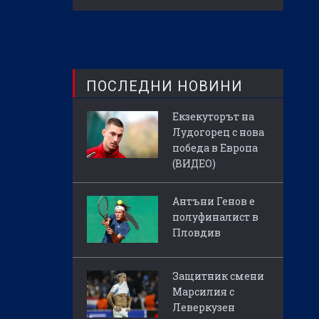
ПОСЛЕДНИ НОВИНИ
Екзекуторът на
Лудогорец с нова
победа в Европа
(ВИДЕО)
Антъни Генов е
полуфиналист в
Пловдив
Защитник смени
Марсилия с
Леверкузен