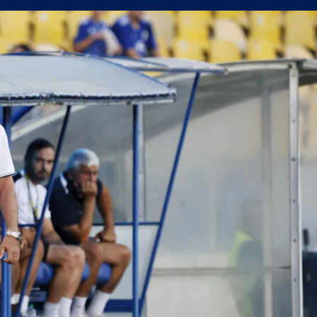
н мач
(Мадрид) обяви най-скъпия трансфер в историята си