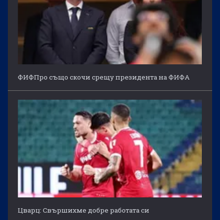
ФИФПро също скочи срещу президента на ФИФА
Цварц: Свършихме добре работата си