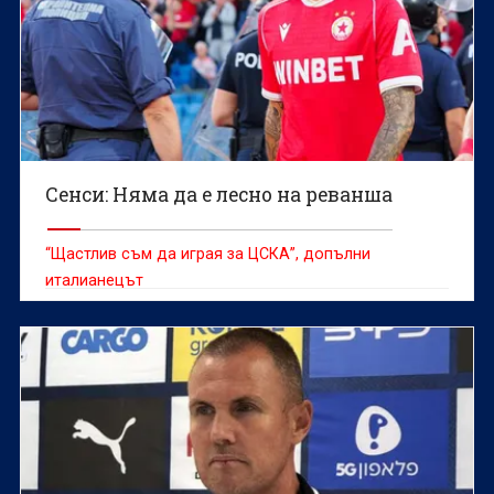
Сенси: Няма да е лесно на реванша
“Щастлив съм да играя за ЦСКА”, допълни
италианецът