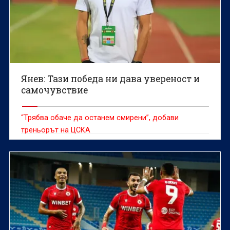
Янев: Тази победа ни дава увереност и
самочувствие
“Трябва обаче да останем смирени”, добави
треньорът на ЦСКА