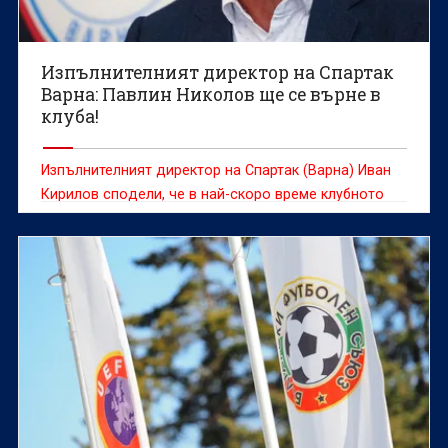
Изпълнителният директор на Спартак
Варна: Павлин Николов ще се върне в
клуба!
Изпълнителният директор на Спартак (Варна) Иван
Кирилов сподели, че в най-скоро време клубното
ръководство ще свика пресконференция, на която
ще говори за бъдещата визия на клуба