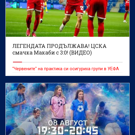
ЛЕГЕНДАТА ПРОДЪЛЖАВА! ЦСКА
смачка Макаби с 3:0! (ВИДЕО)
"Червените" на практика си осигуриха групи в УЕФА