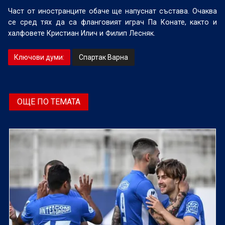
Част от иностранците обаче ще напуснат състава. Очаква
се сред тях да са фланговият играч Па Конате, както и
халфовете Кристиан Илич и Филип Лесняк.
Ключови думи:
Спартак Варна
ОЩЕ ПО ТЕМАТА