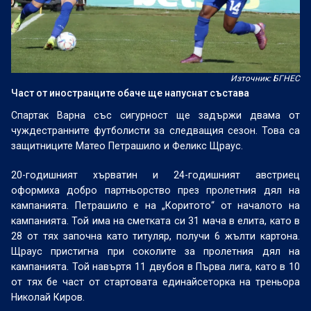
Източник: БГНЕС
Част от иностранците обаче ще напуснат състава
Спартак Варна със сигурност ще задържи двама от
чуждестранните футболисти за следващия сезон. Това са
защитниците Матео Петрашило и Феликс Щраус.
20-годишният хърватин и 24-годишният австриец
оформиха добро партньорство през пролетния дял на
кампанията. Петрашило е на „Коритото“ от началото на
кампанията. Той има на сметката си 31 мача в елита, като в
28 от тях започна като титуляр, получи 6 жълти картона.
Щраус пристигна при соколите за пролетния дял на
кампанията. Той навъртя 11 двубоя в Първа лига, като в 10
от тях бе част от стартовата единайсеторка на треньора
Николай Киров.