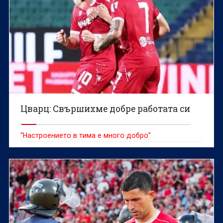
Цварц: Свършихме добре работата си
“Настроението в тима е много добро”