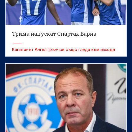
Трима напускат Спартак Варна
Капитанът Ангел Грънчов също гледа към изхода