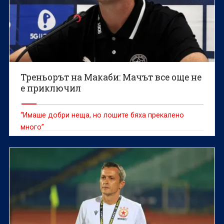
Треньорът на Макаби: Мачът все още не
е приключил
“Имаше добри неща, но лошите бяха прекалено
много”