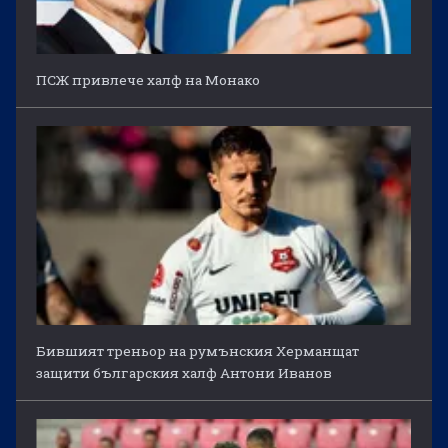
ПСЖ привлече халф на Монако
Бившият треньор на румънския Херманщат
защити българския халф Антони Иванов