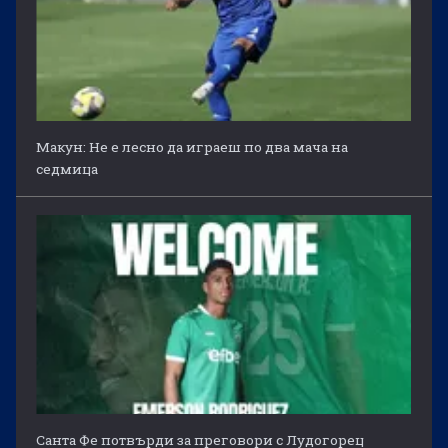
Макун: Не е лесно да играеш по два мача на
седмица
Санта Фе потвърди за преговори с Лудогорец