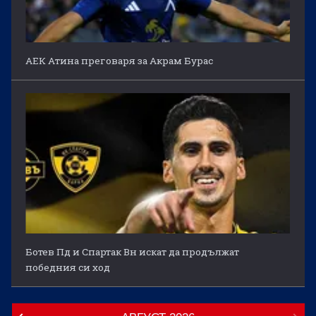
АЕК Атина преговаря за Акрам Бурас
Ботев Пд и Спартак Вн искат да продължат
победния си ход