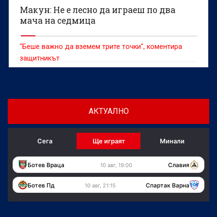
Макун: Не е лесно да играеш по два
мача на седмица
"Беше важно да вземем трите точки", коментира
защитникът
АКТУАЛНО
Сега
Ще играят
Минали
Ботев Враца
Славия
10 авг, 19:00
Ботев Пд
Спартак Варна
10 авг, 21:15