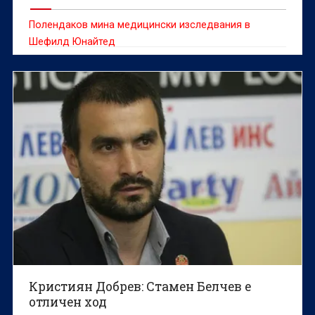
Полендаков мина медицински изследвания в
Шефилд Юнайтед
Кристиян Добрев: Стамен Белчев е
отличен ход