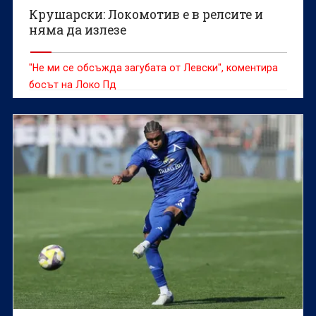
Крушарски: Локомотив е в релсите и
няма да излезе
"Не ми се обсъжда загубата от Левски", коментира
босът на Локо Пд