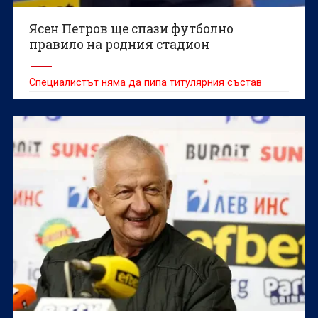
Ясен Петров ще спази футболно
правило на родния стадион
Специалистът няма да пипа титулярния състав