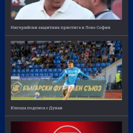
Нигерийски защитник пристига в Локо София
Юноша подписа с Дунав