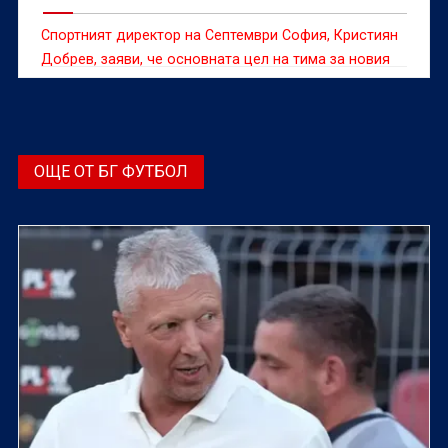
Спортният директор на Септември София, Кристиян
Добрев, заяви, че основната цел на тима за новия
сезон в efbet Лига е да запази мястото си в елита.
ОЩЕ ОТ БГ ФУТБОЛ