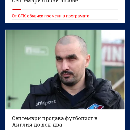
Септември с нови часове
От СТК обявиха промени в програмата
Септември продава футболист в
Англия до ден-два