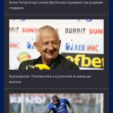
Ясен Петров ще спази футболно правило на родния
стадион
Крушарски: Локомотив е в релсите и няма да
излезе