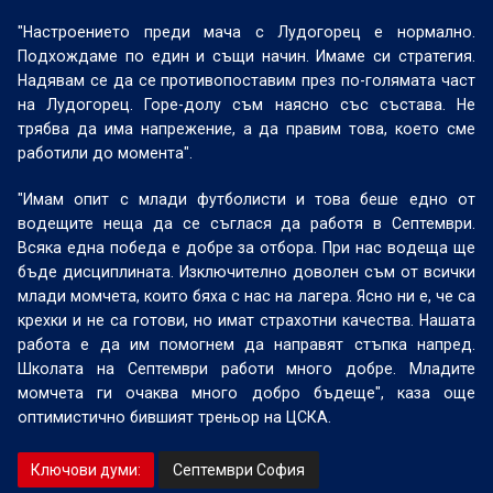
"Настроението преди мача с Лудогорец е нормално.
Подхождаме по един и същи начин. Имаме си стратегия.
Надявам се да се противопоставим през по-голямата част
на Лудогорец. Горе-долу съм наясно със състава. Не
трябва да има напрежение, а да правим това, което сме
работили до момента".
"Имам опит с млади футболисти и това беше едно от
водещите неща да се съглася да работя в Септември.
Всяка една победа е добре за отбора. При нас водеща ще
бъде дисциплината. Изключително доволен съм от всички
млади момчета, които бяха с нас на лагера. Ясно ни е, че са
крехки и не са готови, но имат страхотни качества. Нашата
работа е да им помогнем да направят стъпка напред.
Школата на Септември работи много добре. Младите
момчета ги очаква много добро бъдеще", каза още
оптимистично бившият треньор на ЦСКА.
Ключови думи:
Септември София