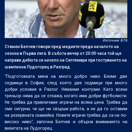
Източник: БТА
Стамен Белчев говори пред медиите преди началото на
сезона в Първа лига. В събота вечер от 20:00 часа той ще
направи дебюта си начело на Септември при гостуването на
шампиона Лудогорец в Разград.
"Подготовката мина на много добро ниво. Бяхме две
седмици в София, след което две седмици при много
добри условия в Разлог. Нямахме контузии. Като всеки
треньор няма да се откажа, когато има добри футболисти.
Не трябва да привличаме играчи на всяка цена. Трябва да
сме сигурни, че ще ни свърши работа, а не да го оставим
на резервната скамейка. Новите играчи трябва да са на по-
високо ниво", започна Белчев и обърна вниманието на
визитата на Лудогорец: