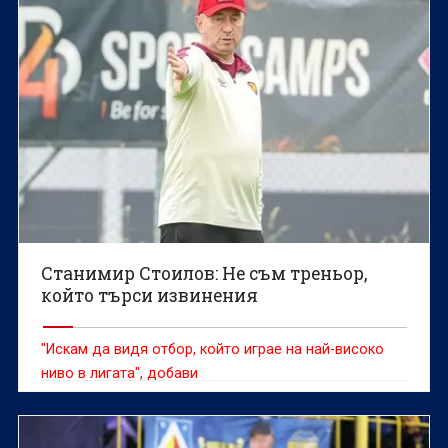
Станимир Стоилов: Не съм треньор,
който търси извинения
"Искам да видя отбор, който играе на най-високо
ниво в лигата", добави