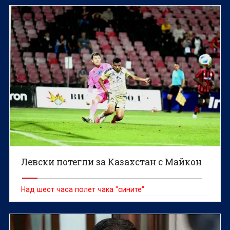
Левски потегли за Казахстан с Майкон
Над шест часа полет чака "сините"