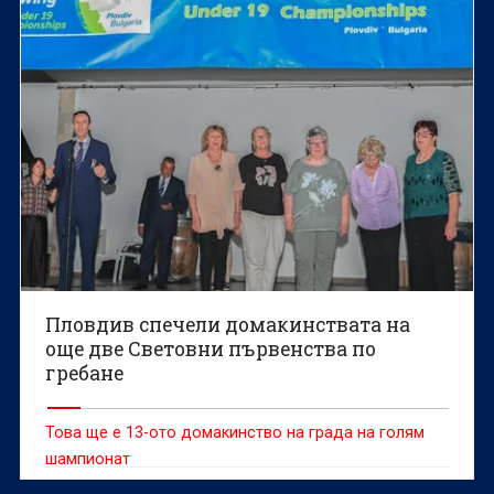
Пловдив спечели домакинствата на
още две Световни първенства по
гребане
Това ще е 13-ото домакинство на града на голям
шампионат