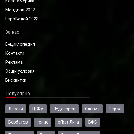
Копа Америка
Мондиал 2022
ЕвроВолей 2023
За нас
Енциклопедия
Контакти
Реклама
Общи условия
Бисквитки
Популярно
Левски
ЦСКА
Лудогорец
Славия
Берое
Бербатов
тенис
efbet Лига
БФС