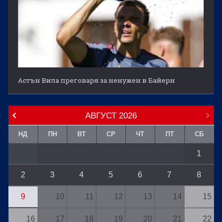
Астън Вила преговаря за ненужен в Байерн
АВГУСТ
2026
НД
ПН
ВТ
СР
ЧТ
ПТ
СБ
1
2
3
4
5
6
7
8
9
10
11
12
13
14
15
16
17
18
19
20
21
22