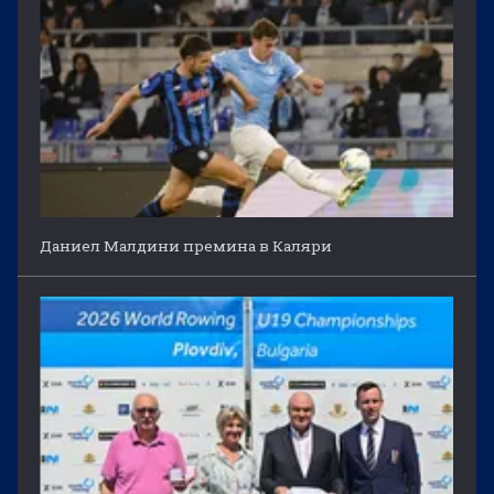
Даниел Малдини премина в Каляри