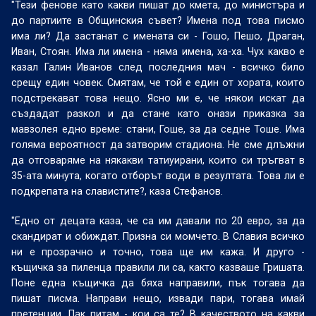
"Тези фенове като какви пишат до кмета, до министъра и
до партиите в Общинския съвет? Имена под това писмо
има ли? Да застанат с имената си - Гошо, Пешо, Драган,
Иван, Стоян. Има ли имена - няма имена, ха-ха. Чух какво е
казал Галин Иванов след последния мач - всичко било
срещу един човек. Смятам, че той е един от хората, които
подстрекават това нещо. Ясно ми е, че някои искат да
създадат разкол и да стане като онази приказка за
мавзолея едно време: стани, Гоше, за да седне Тоше. Има
голяма вероятност да затворим стадиона. Не сме длъжни
да отговаряме на някакви татиуирани, които си тръгват в
35-ата минута, когато отборът води в резултата. Това ли е
подкрепата на славистите?, каза Стефанов.
"Едно от децата каза, че са им давали по 20 евро, за да
скандират и обиждат. Призна си момчето. В Славия всичко
ни е прозрачно и точно, това ще им кажа. И друго -
къщичка за пиленца правили ли са, както казваше Гришата.
Поне една къщичка да бяха направили, пък тогава да
пишат писма. Направи нещо, извади пари, тогава имай
претенции. Пак питам - кои са те? В качеството на какви