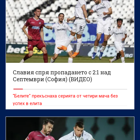
Славия спря пропадането с 2:1 над
Септември (София) (ВИДЕО)
"Белите" прекъснаха серията от четири мача без
успех в елита