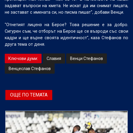
задават въпроси на кмета. Не искат да им снимат лицата,
не застават с имената си, но писма пишат", добави Венци.
"Отнетият лиценз на Берое? Това решение е за добро.
Сигурен съм, че отборът на Берое ще се възроди със свои
кадри и ще върне своята идентичност", каза Стефанов по
друга тема от деня.
Ключови думи:
Славия
Венци Стефанов
Венцеслав Стефанов
ОЩЕ ПО ТЕМАТА