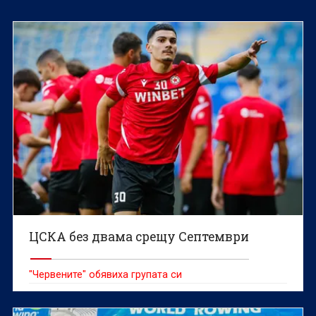
ЦСКА без двама срещу Септември
"Червените" обявиха групата си