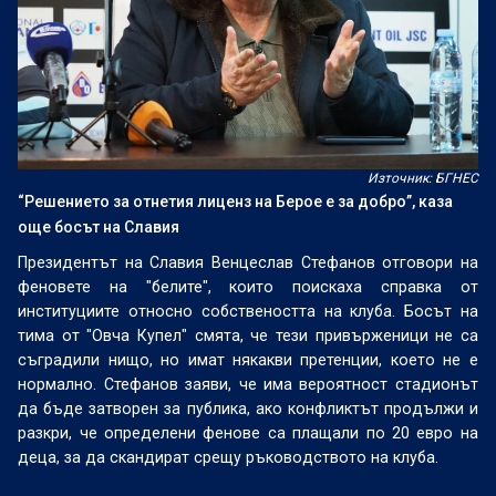
Източник: БГНЕС
“Решението за отнетия лиценз на Берое е за добро”, каза
още босът на Славия
Президентът на Славия Венцеслав Стефанов отговори на
феновете на "белите", които поискаха справка от
институциите относно собствеността на клуба. Босът на
тима от "Овча Купел" смята, че тези привърженици не са
съградили нищо, но имат някакви претенции, което не е
нормално. Стефанов заяви, че има вероятност стадионът
да бъде затворен за публика, ако конфликтът продължи и
разкри, че определени фенове са плащали по 20 евро на
деца, за да скандират срещу ръководството на клуба.