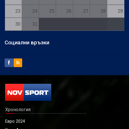
23
24
25
26
27
28
29
30
31
Социални връзки
Хронология
Евро 2024