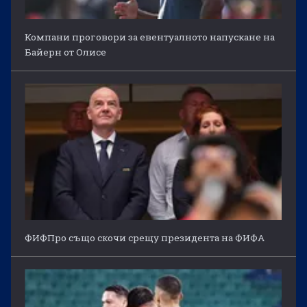
Компани проговори за евентуалното напускане на
Байерн от Олисе
ФИФПро също скочи срещу президента на ФИФА