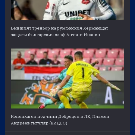
Бившият треньор на румънския Херманщат
защити българския халф Антони Иванов
Копенхаген подчини Дебрецен в ЛК, Пламен
Андреев титуляр (ВИДЕО)