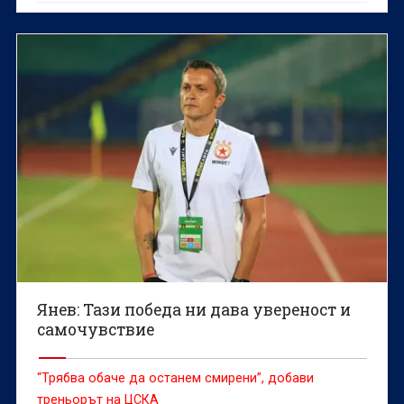
Янев: Тази победа ни дава увереност и
самочувствие
“Трябва обаче да останем смирени”, добави
треньорът на ЦСКА