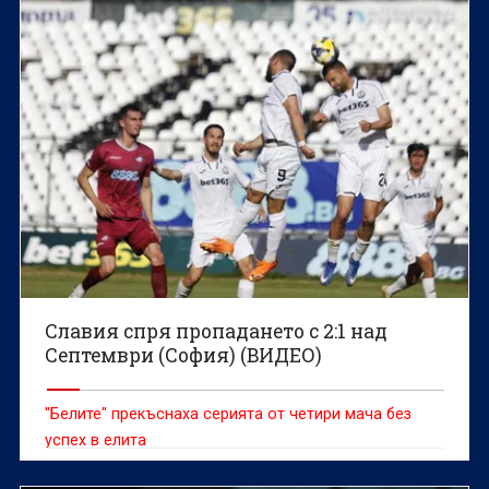
Славия спря пропадането с 2:1 над
Септември (София) (ВИДЕО)
"Белите" прекъснаха серията от четири мача без
успех в елита