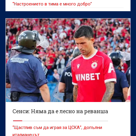
“Настроението в тима е много добро”
Сенси: Няма да е лесно на реванша
“Щастлив съм да играя за ЦСКА”, допълни
италианецът