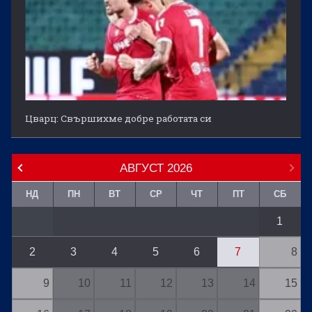
Цварц: Свършихме добре работата си
АВГУСТ
2026
НД
ПН
ВТ
СР
ЧТ
ПТ
СБ
1
2
3
4
5
6
7
8
9
10
11
12
13
14
15