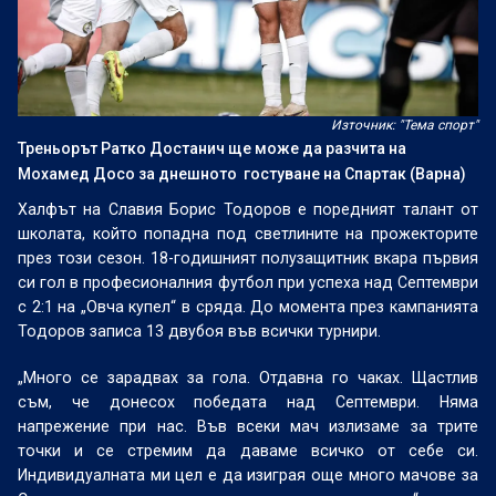
Източник: "Тема спорт"
Треньорът Ратко Достанич ще може да разчита на
Мохамед Досо за днешното гостуване на Спартак (Варна)
Халфът на Славия Борис Тодоров е поредният талант от
школата, който попадна под светлините на прожекторите
през този сезон. 18-годишният полузащитник вкара първия
си гол в професионалния футбол при успеха над Септември
с 2:1 на „Овча купел“ в сряда. До момента през кампанията
Тодоров записа 13 двубоя във всички турнири.
„Много се зарадвах за гола. Отдавна го чаках. Щастлив
съм, че донесох победата над Септември. Няма
напрежение при нас. Във всеки мач излизаме за трите
точки и се стремим да даваме всичко от себе си.
Индивидуалната ми цел е да изиграя още много мачове за