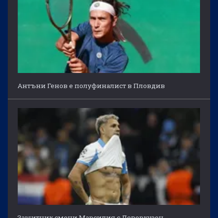
Антъни Генов е полуфиналист в Пловдив
Защитник смени Марсилия с Леверкузен