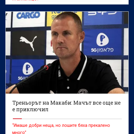
Треньорът на Макаби: Мачът все още не
е приключил
“Имаше добри неща, но лошите бяха прекалено
много”