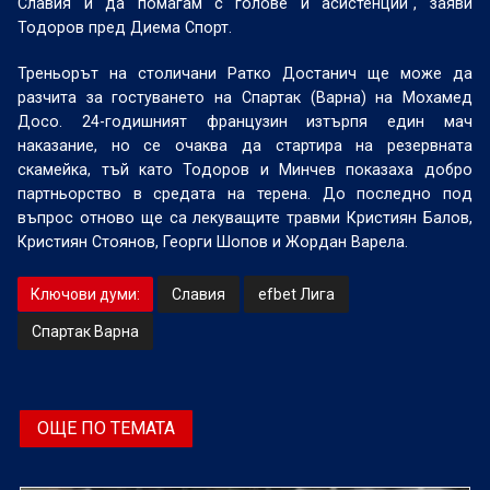
Славия и да помагам с голове и асистенции“, заяви
Тодоров пред Диема Спорт.
Треньорът на столичани Ратко Достанич ще може да
разчита за гостуването на Спартак (Варна) на Мохамед
Досо. 24-годишният французин изтърпя един мач
наказание, но се очаква да стартира на резервната
скамейка, тъй като Тодоров и Минчев показаха добро
партньорство в средата на терена. До последно под
въпрос отново ще са лекуващите травми Кристиян Балов,
Кристиян Стоянов, Георги Шопов и Жордан Варела.
Ключови думи:
Славия
efbet Лига
Спартак Варна
ОЩЕ ПО ТЕМАТА