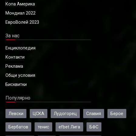
Копа Америка
Мондиал 2022
ЕвроВолей 2023
За нас
Енциклопедия
Контакти
Реклама
Общи условия
Бисквитки
Популярно
Левски
ЦСКА
Лудогорец
Славия
Берое
Бербатов
тенис
efbet Лига
БФС