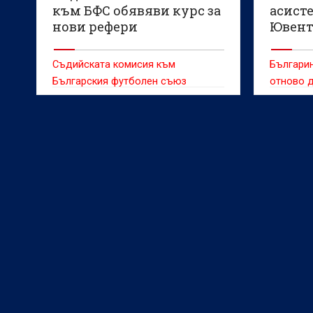
към БФС обявяви курс за
асист
нови рефери
Ювент
Съдийската комисия към
Българи
Българския футболен съюз
отново д
стартира нов курс за подготовка
потенциа
на футболни съдии на национално
много си
ниво.
(Загреб)
Ювентус 
междуна
„Младен 