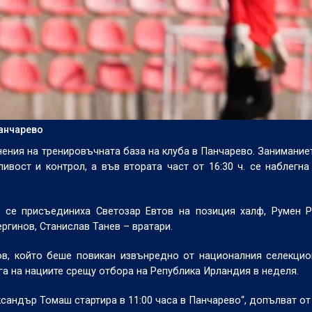
Панчарево
ния на тренировъчната база на клуба в Панчарево. Заниманиет
вост и контрол, а във втората част от 16:30 ч. се наблегна
А се присъединиха Светозар Евтов на позиция халф, Румен 
ргинов, Станислав Танев – вратари.
ов, който беше повикан извънредно от националния селекци
а на нациите срещу отбора на Република Ирландия в неделя.
сандър Томаш стартира в 11:00 часа в Панчарево“, допълват от