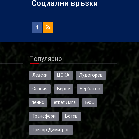
Социални връзки
Популярно
Левски
ЦСКА
Лудогорец
Славия
Берое
Бербатов
тенис
efbet Лига
БФС
Трансфери
Ботев
Григор Димитров