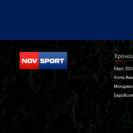
Хроно
Евро 202
Копа Ам
Мондиал
ЕвроВоле