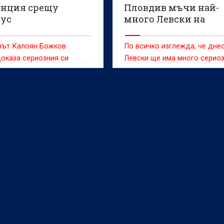
енция срещу
Пловдив мъчи най-
ус
много Левски на
Веласкес
нът Калоян Божков
По всичко изглежда, че дне
оказа сериозния си
Левски ще има много серио
л, след като направи
тест срещу Локомотив Пд.
лен мач за Динамо
 при поражението с 2:3 от
(Торино) в първия кръг на
родния младежки турнир
Рамляк“.