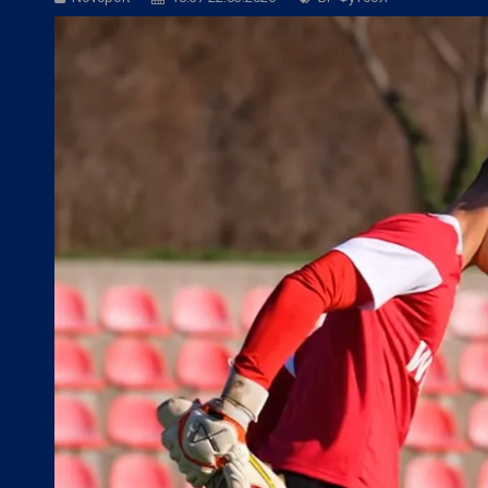
БГ Футбол:
ЦСКА към феновете: Остан
БГ Футбол:
ЦСКА покори 20-а държав