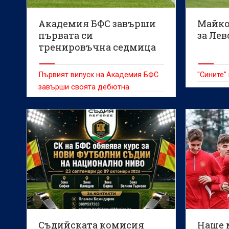
Академия БФС завърши
Майко
първата си
за Лев
тренировъчна седмица
след началото на
проекта
Първият випуск на Академия БФС
"Сините"
завърши своята дебютна
тренировъчна седмица,
поставяйки основите на
ежедневния процес, който ще
бъде в основата на развитието на
младите футболни таланти.
Съдийската комисия
Наше 