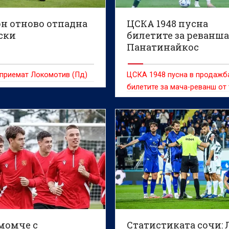
н отново отпадна
ЦСКА 1948 пусна
ски
билетите за реванша
Панатинайкос
 приемат Локомотив (Пд)
ЦСКА 1948 пусна в продажб
билетите за мача-реванш от
квалификационен кръг в Лиг
конференциите срещу
Панатинайкос през следващ
седмица.
момче с
Статистиката сочи: 