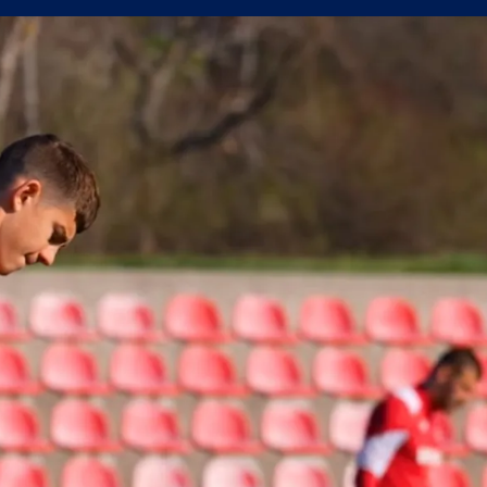
а само една крачка!
а