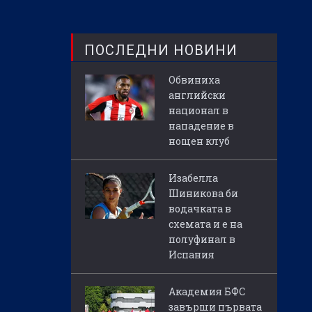
ПОСЛЕДНИ НОВИНИ
Обвиниха
английски
национал в
нападение в
нощен клуб
Изабелла
Шиникова би
водачката в
схемата и е на
полуфинал в
Испания
Академия БФС
завърши първата