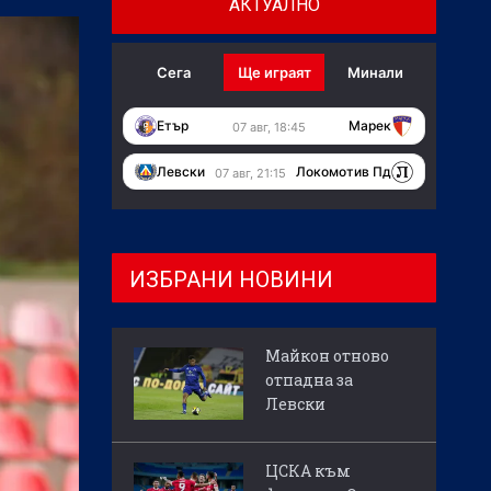
АКТУАЛНО
Сега
Ще играят
Минали
Етър
Марек
07 авг, 18:45
Левски
Локомотив Пд
07 авг, 21:15
ИЗБРАНИ НОВИНИ
Майкон отново
отпадна за
Левски
ЦСКА към