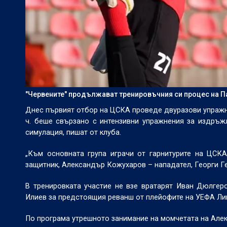
"Червените" продължават тренировъчния си процес на 
Днес първият отбор на ЦСКА проведе двуразови упражне
ч. беше свързано с интензивни упражнения за издръжли
симулация, пишат от клуба.
„Към основната група играчи от гарнитурите на ЦСК
защитник, Александър Кожухаров – нападател, Георги Ге
В тренировката участие не взе вратарят Иван Дюлгер
Илиев за предстоящия реванш от плейофите на УЕФА Лиг
По програма утрешното занимание на момчетата на Алек