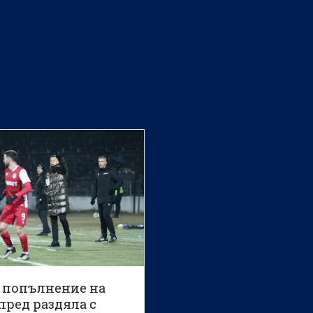
 попълнение на
пред раздяла с