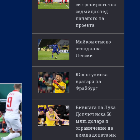
си тренировъчна
седмица след
началото на
проекта
Майкон отново
отпадна за
Левски
Ювентус иска
вратаря на
Фрайбург
Бившата на Лука
Дончич иска 50
млн. долара и
ограничение да
вижда децата им