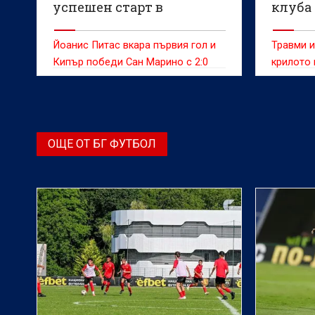
успешен старт в
клуба
световните
квалификации
Йоанис Питас вкара първия гол и
Травми и
Кипър победи Сан Марино с 2:0
крилото 
ОЩЕ ОТ БГ ФУТБОЛ