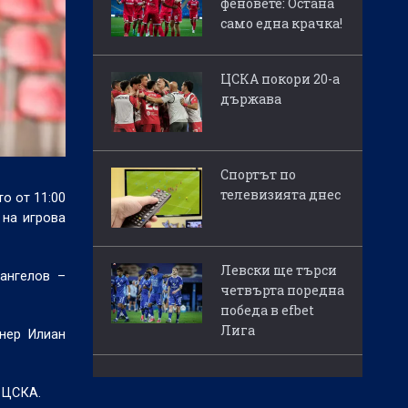
феновете: Остана
само една крачка!
ЦСКА покори 20-а
държава
Спортът по
телевизията днес
о от 11:00
 на игрова
Левски ще търси
Рангелов –
четвърта поредна
победа в efbet
Лига
онер Илиан
 ЦСКА.