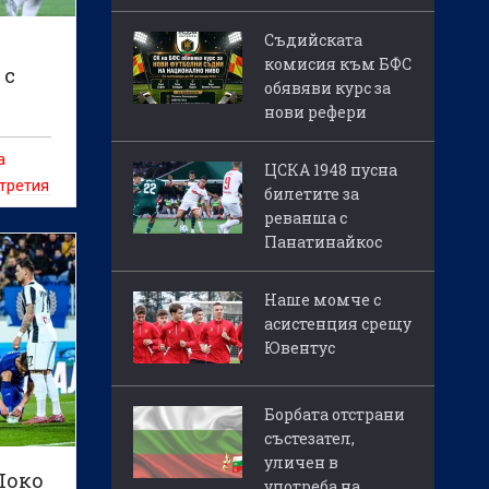
Съдийската
комисия към БФС
 с
обявяви курс за
нови рефери
а
ЦСКА 1948 пусна
 третия
билетите за
ата на
реванша с
Панатинайкос
ата
Наше момче с
асистенция срещу
Ювентус
Борбата отстрани
състезател,
уличен в
Локо
употреба на