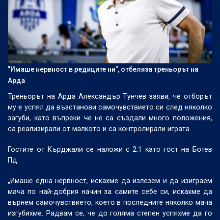
"Имаше нервност в редиците ни", отбеляза треньорът на
Арда
Треньорът на Арда Александър Тунчев заяви, че отборът
му е успял да възстанови самочувствието си след няколко
загуби, като въпреки че не са създали много положения,
са реализирали от малкото и са контролирали играта.
Гостите от Кърджали се наложи с 2:1 като гост на Ботев
Пд.
„Имаше една нервност, искахме да излезем и да изиграем
мача по най-добрия начин за самите себе си, искахме да
върнем самочувствието, което в последните няколко мача
изгубихме. Радвам се, че до голяма степен успяхме да го