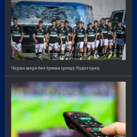
Черно море без трима срещу Лудогорец