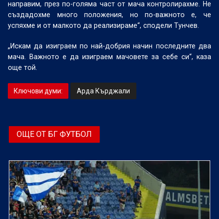
направим, през по-голяма част от мача контролирахме. Не
създадохме много положения, но по-важното е, че
успяхме и от малкото да реализираме“, сподели Тунчев.
„Искам да изиграем по най-добрия начин последните два
мача. Важното е да изиграем мачовете за себе си“, каза
още той.
Ключови думи:
Арда Кърджали
ОЩЕ ОТ БГ ФУТБОЛ