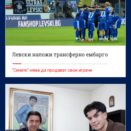
Левски наложи трансферно ембарго
"Сините" няма да продават свои играчи