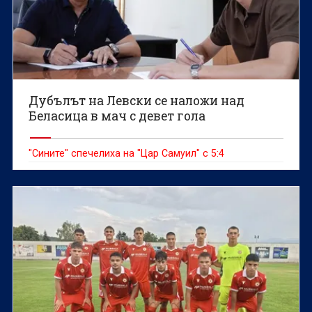
Дубълът на Левски се наложи над
Беласица в мач с девет гола
"Сините" спечелиха на "Цар Самуил" с 5:4