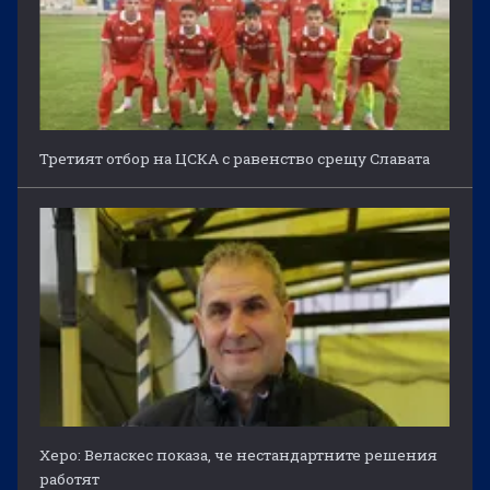
Третият отбор на ЦСКА с равенство срещу Славата
Херо: Веласкес показа, че нестандартните решения
работят