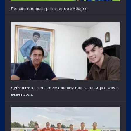
Левски наложи трансферно ембарго
Дубълът на Левски се наложи над Беласица в мач с
девет гола