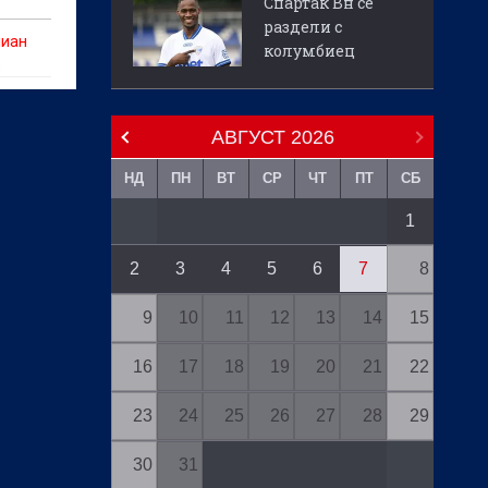
Спартак Вн се
раздели с
лиан
колумбиец
в
о на
АВГУСТ
2026
НД
ПН
ВТ
СР
ЧТ
ПТ
СБ
1
2
3
4
5
6
7
8
9
10
11
12
13
14
15
16
17
18
19
20
21
22
23
24
25
26
27
28
29
30
31