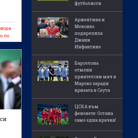
футболисти
Аржентина и
Мексико
овора
подкрепиха
о по
Джани
Инфантино
Барселона
отмени
приятелски мач в
Мароко заради
кризата в Сеута
ЦСКА към
феновете: Остана
рси
само една крачка!