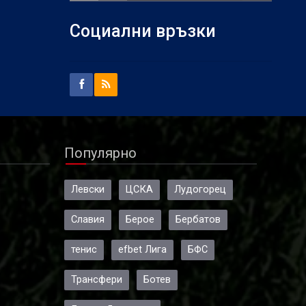
Социални връзки
Популярно
Левски
ЦСКА
Лудогорец
Славия
Берое
Бербатов
тенис
efbet Лига
БФС
Трансфери
Ботев