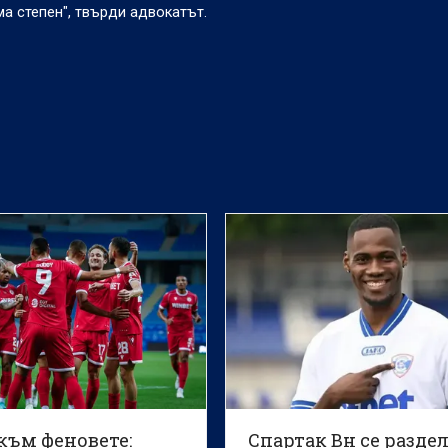
а степен", твърди адвокатът.
към феновете:
Спартак Вн се раздел