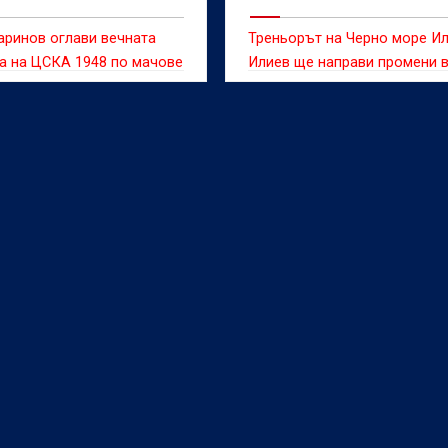
аринов оглави вечната
Треньорът на Черно море И
а на ЦСКА 1948 по мачове
Илиев ще направи промени 
.
нападение за домакинствот
Лудогорец.