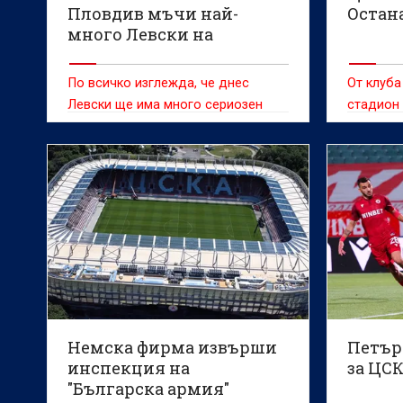
Пловдив мъчи най-
Остана
много Левски на
Веласкес
По всичко изглежда, че днес
От клуба
Левски ще има много сериозен
стадион
тест срещу Локомотив Пд.
Немска фирма извърши
Петър
инспекция на
за ЦСК
"Българска армия"