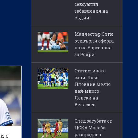
сексуални
забавления на
съдии
Манчестър Сити
отхвърли оферта
на на Барселона
за Родри
Статистиката
сочи: Локо
Пловдив мъчи
най-много
Левски на
Веласкес
След загубата от
ЦСКА Макаби
разпродава
и с