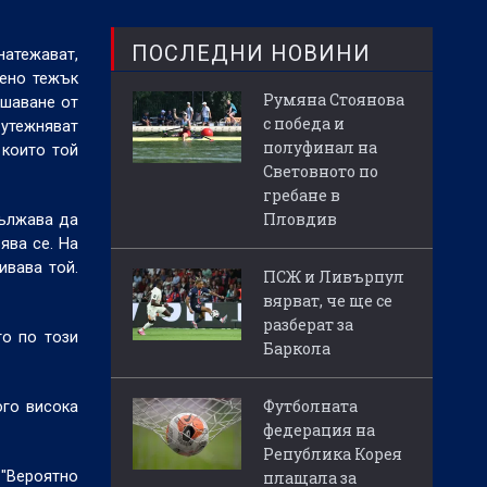
ПОСЛЕДНИ НОВИНИ
натежават,
бено тежък
Румяна Стоянова
ишаване от
с победа и
утежняват
полуфинал на
 които той
Световното по
гребане в
Пловдив
дължава да
ява се. На
ивава той.
ПСЖ и Ливърпул
вярват, че ще се
разберат за
то по този
Баркола
Футболната
ого висока
федерация на
Република Корея
 "Вероятно
плащала за