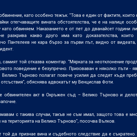
бвинение, като особено тежък. "Това е един от фактите, които 
айки отегчаващите вината обстоятелства, че е на налице осо
у като обвиняем. Наказанието е от пет до дванайсет години л
не разкрива какво друго има като доказателства, които 
чо Пантелеев не кара бързо за първи път, видно от видеата,
идент.
ев, самият той отказва коментар. "Мярката за неотклонение про
говото поведение е безупречно. Призоваван е няколко пъти - яв
– Велико Търново полагат повече усилия да следят къде преб
и отсъствия", обяснява адвокатът му Венцислав Фоти.
се обвинителен акт в Окръжен съд – Велико Търново и дело
започне.
имавам с такива случаи, такъв не съм имал, защото това е мн
ти на територията на Велико Търново", посочва Вълков.
т той да признае вина и съдебното следствие да е съкратено.