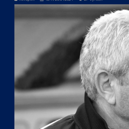
БГ Футбол:
Левски ще търси четвърта 
БГ Футбол:
ЦСКА покори 20-а държав