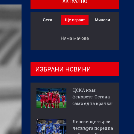
АКТУАЛНО
Сега
Ще играят
Минали
Няма мачове
ИЗБРАНИ НОВИНИ
ЦСКА към
феновете: Остана
само една крачка!
Левски ще търси
четвърта поредна