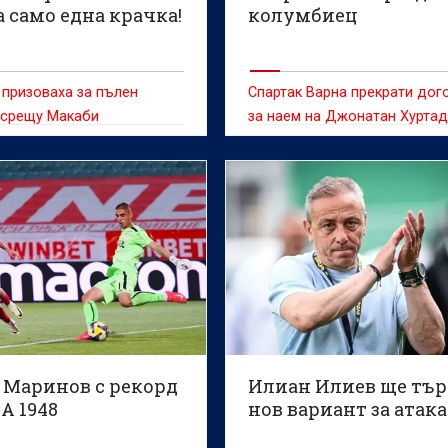
 само една крачка!
колумбиец
 призоваха за пълен
Спартак Варна прекрати дог
 срещу Макаби
за наем на Джонатан Хуртад
семейни причини.
 Маринов с рекорд
Илиан Илиев ще тъ
А 1948
нов вариант за атака