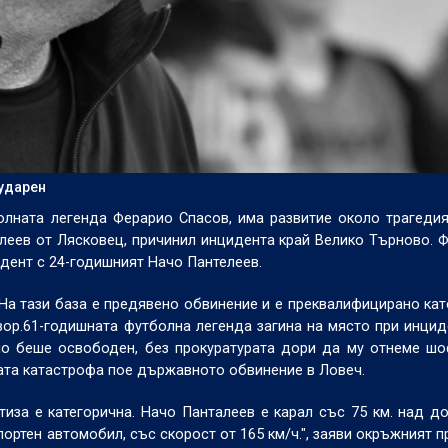
 ударен
олната легенда Ферарио Спасов, има развитие около трагедия
леев от Лясковец, причинил инцидента край Велико Търново. 
идент с 24-годишният Начо Пантелеев.
. На тази база е предявено обвинение и е преквалифицирано ка
вор.61-годишната футболна легенда загина на място при инцид
но беше освободен, без прокуратурата дори да му отнеме ш
ката катастрофа пое държавното обвинение в Ловеч.
тиза е категорична. Начо Панталеев е карал със 75 км. над д
портен автомобил, със скорост от 165 км/ч.", заяви окръжният п