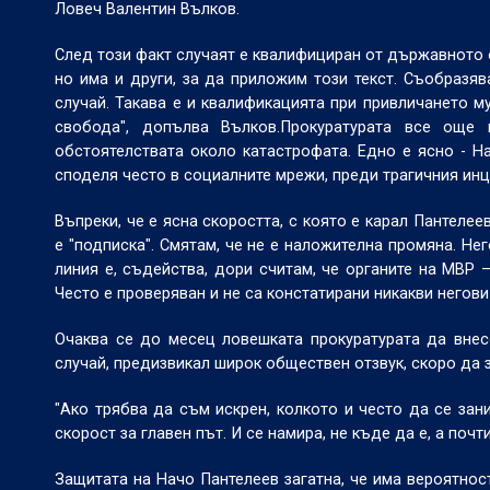
Ловеч Валентин Вълков.
След този факт случаят е квалифициран от държавното о
но има и други, за да приложим този текст. Съобразяв
случай. Такава е и квалификацията при привличането м
свобода", допълва Вълков.Прокуратурата все още 
обстоятелствата около катастрофата. Едно е ясно - На
споделя често в социалните мрежи, преди трагичния инц
Въпреки, че е ясна скоростта, с която е карал Пантеле
е "подписка". Смятам, че не е наложителна промяна. Не
линия е, съдейства, дори считам, че органите на МВР 
Често е проверяван и не са констатирани никакви негов
Очаква се до месец ловешката прокуратурата да вне
случай, предизвикал широк обществен отзвук, скоро да 
"Ако трябва да съм искрен, колкото и често да се зан
скорост за главен път. И се намира, не къде да е, а поч
Защитата на Начо Пантелеев загатна, че има вероятнос