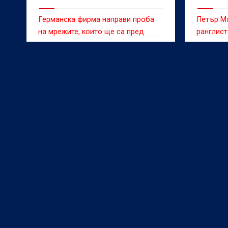
Германска фирма направи проба
Петър М
на мрежите, които ще са пред
ранглист
секторите "Г" и "Б" на стадион
в Европа
"Българска армия", съобщава "24
часа".