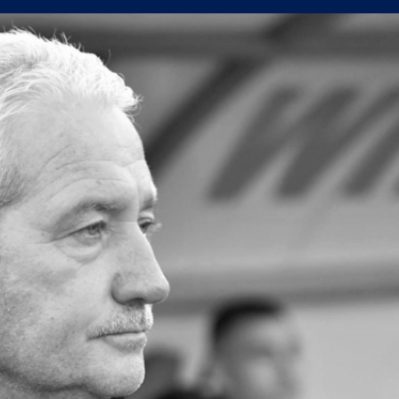
поредна победа в efbet Лига
а