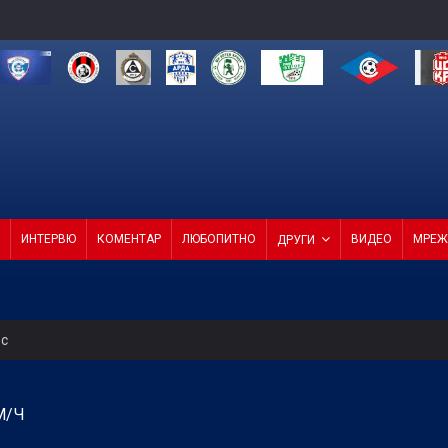
ИНТЕРВЮ
КОМЕНТАР
ЛЮБОПИТНО
ВИДЕО
МРЕЖ
ДРУГИ
ес
 за Акрам Бурас
М/Ч
а само една крачка!