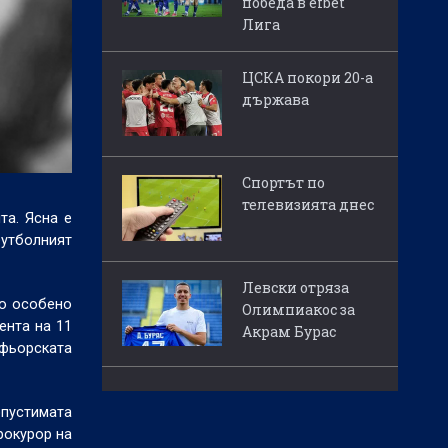
победа в efbet
Лига
ЦСКА покори 20-а
държава
Спортът по
телевизията днес
та. Ясна е
Футболният
Левски отряза
то особено
Олимпиакос за
ента на 11
Акрам Бурас
офьорската
опустимата
рокурор на