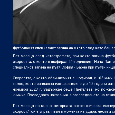
Футболният специалист загина на място след като беше
Пет месеца след катастрофата, при която загина футб
скоростта, с която е шофирал 24-годишният Начо Панте
специалист загина на пътя София - Варна при пътен инц
Скоростта, с която обвиняемият е шофирал, е 165 км/ч
тежко, което заплашва извършителя с до 15 години зат
ноември 2023 г. Задържан беше Пантелеев, но по-къс
книжка. Последваха наказания, а разследването на теж
Пет месеца по-късно, петорната автотехническа експер
скорост."Той е управлявал в момента на удара, лекия и с