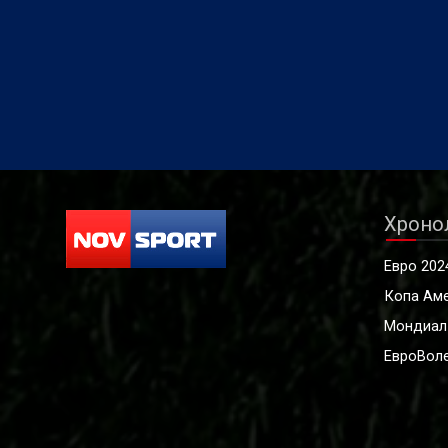
Хроно
Евро 202
Копа Ам
Мондиал
ЕвроВоле