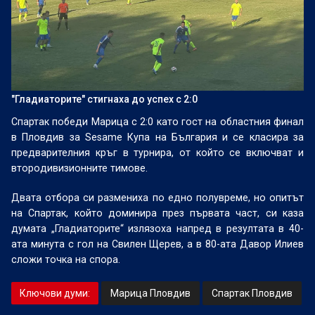
"Гладиаторите" стигнаха до успех с 2:0
Спартак победи Марица с 2:0 като гост на областния финал
в Пловдив за Sesame Купа на България и се класира за
предварителния кръг в турнира, от който се включват и
втородивизионните тимове.
Двата отбора си размениха по едно полувреме, но опитът
на Спартак, който доминира през първата част, си каза
думата „Гладиаторите“ излязоха напред в резултата в 40-
ата минута с гол на Свилен Щерев, а в 80-ата Давор Илиев
сложи точка на спора.
Ключови думи:
Марица Пловдив
Спартак Пловдив