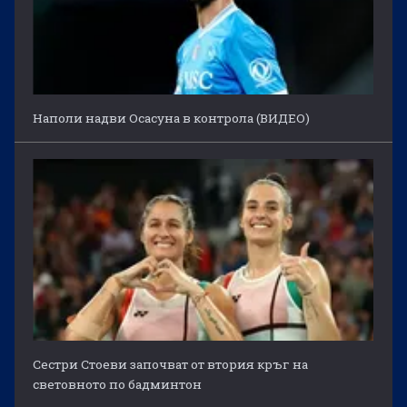
Наполи надви Осасуна в контрола (ВИДЕО)
Сестри Стоеви започват от втория кръг на
световното по бадминтон