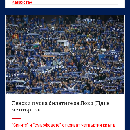
Казахстан
Левски пуска билетите за Локо (Пд) в
четвъртък
“Сините” и “смърфовете” откриват четвъртия кръг в