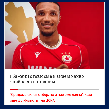
Гбамен: Готови сме и знаем какво
трябва да направим
“Срещаме силен отбор, но и ние сме силни”, каза
още футболистът на ЦСКА