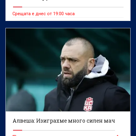
Срещата е днес от 19:00 часа
Алвеша: Изиграхме много силен мач