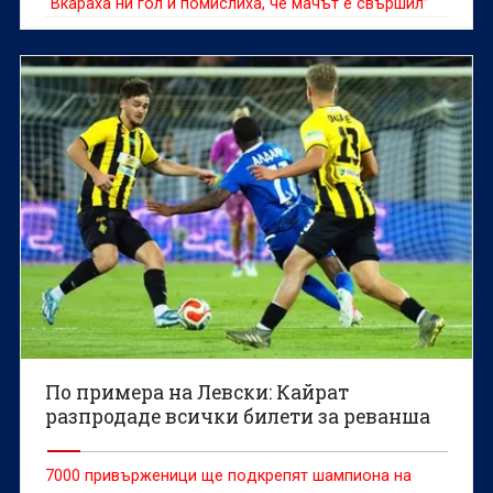
“Вкараха ни гол и помислиха, че мачът е свършил”
По примера на Левски: Кайрат
разпродаде всички билети за реванша
7000 привърженици ще подкрепят шампиона на