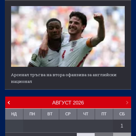
Арсенал тръгва на втора офанзива за английски
национал
АВГУСТ
2026
НД
ПН
ВТ
СР
ЧТ
ПТ
СБ
1