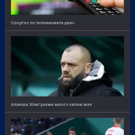
Спортът по телевизията днес
Алвеша: Изиграхме много силен мач