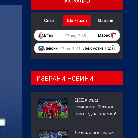
АКТУАЛНО
Сега
Ще играят
Минали
Етър
Марек
07 авг, 18:45
Левски
Локомотив Пд
07 авг, 21:15
ИЗБРАНИ НОВИНИ
ЦСКА към
феновете: Остана
само една крачка!
Левски ще търси