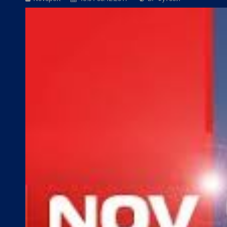
БГ Футбол:
Левски ще търси четвърта 
БГ Футбол:
ЦСКА покори 20-а държав