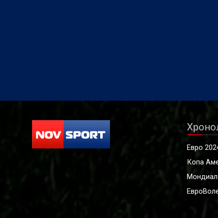
Хроно
Евро 202
Копа Ам
Мондиал
ЕвроВоле