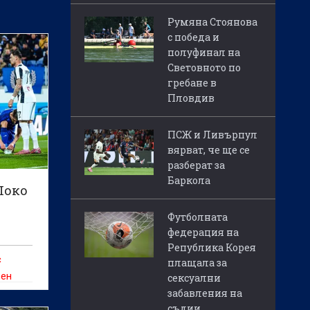
Румяна Стоянова
с победа и
полуфинал на
Световното по
гребане в
Пловдив
ПСЖ и Ливърпул
вярват, че ще се
разберат за
Баркола
Локо
Футболната
федерация на
Република Корея
с
плащала за
зен
сексуални
забавления на
съдии