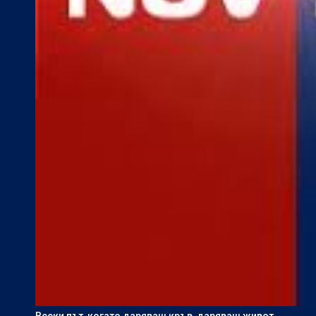
Всеки път, когато даряваш кръв, даряваш живот