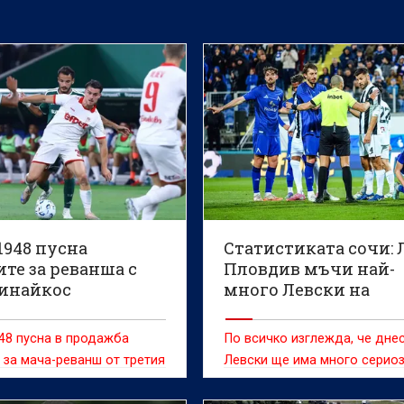
1948 пусна
Статистиката сочи: 
те за реванша с
Пловдив мъчи най-
инайкос
много Левски на
Веласкес
48 пусна в продажба
По всичко изглежда, че дне
 за мача-реванш от третия
Левски ще има много серио
ационен кръг в Лигата на
тест срещу Локомотив Пд.
нциите срещу