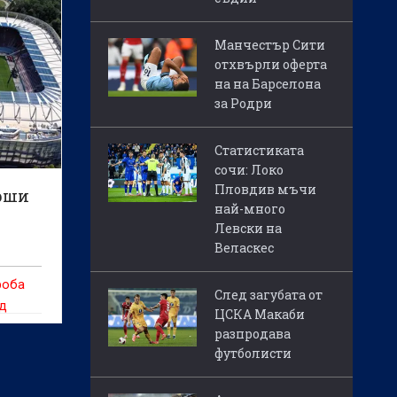
Манчестър Сити
отхвърли оферта
на на Барселона
за Родри
Статистиката
сочи: Локо
Пловдив мъчи
рши
най-много
Левски на
Веласкес
роба
След загубата от
ед
ЦСКА Макаби
он
разпродава
а "24
футболисти