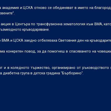
а академия и ЦСКА отново се обединяват в името на благород
рвените”.
 акция в Центъра по трансфузионна хематология към ВМА, като
звъзмездното кръводаряване.
то ВМА и ЦСКА заедно отбелязаха Световния ден на кръводарите
 има конкретен повод, за да помогнеш в спасяването на човешк
ат и в коледното тържество, организирано от ръководството
а диабетна група в детска градина "Бърборино".