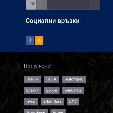
30
31
Социални връзки
Популярно
Левски
ЦСКА
Лудогорец
Славия
Берое
Бербатов
тенис
efbet Лига
БФС
Трансфери
Ботев