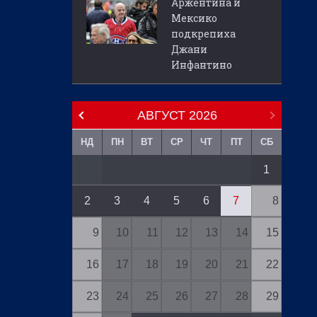
Аржентина и
Мексико
подкрепиха
Джани
Инфантино
АВГУСТ
2026
НД
ПН
ВТ
СР
ЧТ
ПТ
СБ
1
2
3
4
5
6
7
8
9
10
11
12
13
14
15
16
17
18
19
20
21
22
23
24
25
26
27
28
29