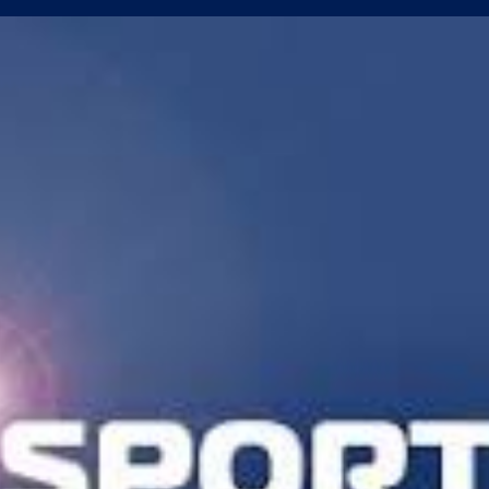
поредна победа в efbet Лига
а