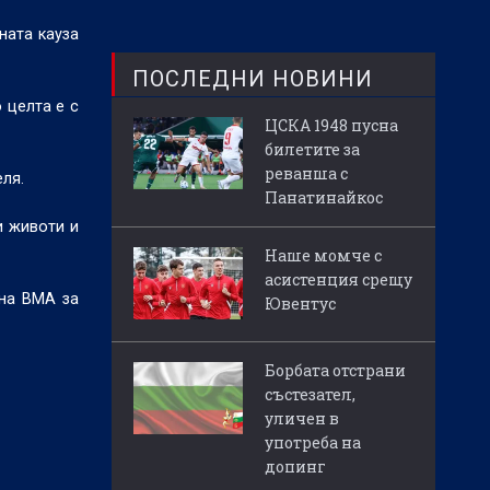
ната кауза
ПОСЛЕДНИ НОВИНИ
 целта е с
ЦСКА 1948 пусна
билетите за
реванша с
ля.
Панатинайкос
и животи и
Наше момче с
асистенция срещу
 на ВМА за
Ювентус
Борбата отстрани
състезател,
уличен в
употреба на
допинг