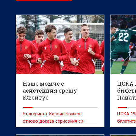
Наше момче с
ЦСКА 
асистенция срещу
билети
Ювентус
Панат
Българинът Калоян Божков
ЦСКА 19
отново доказа сериозния си
билетите
потенциал, след като направи
квалифик
много силен мач за Динамо
конфере