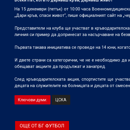
На 15 декември (петък) от 10:00 часа Военномедицинск
„Дари кръв, спаси живот", пише официалният сайт на „че
Представители на клуба ще участват в кръводарителска
личния си пример да допринесат за насърчаване на бе
Първата такава инициатива се проведе на 14 юни, кога
И двете страни са категорични, че не е необходимо да
обещават акциите да продължат и занапред.
След кръводарителската акция, спортистите ще участв
децата на служителите на болницата и децата от смесен
Ключови думи:
ЦСКА
ОЩЕ ОТ БГ ФУТБОЛ