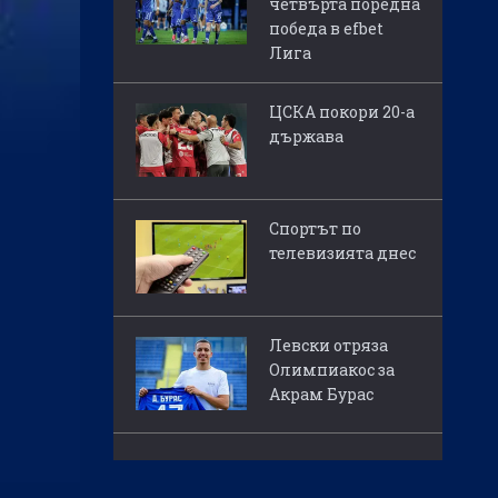
четвърта поредна
победа в efbet
Лига
ЦСКА покори 20-а
държава
Спортът по
телевизията днес
Левски отряза
Олимпиакос за
Акрам Бурас