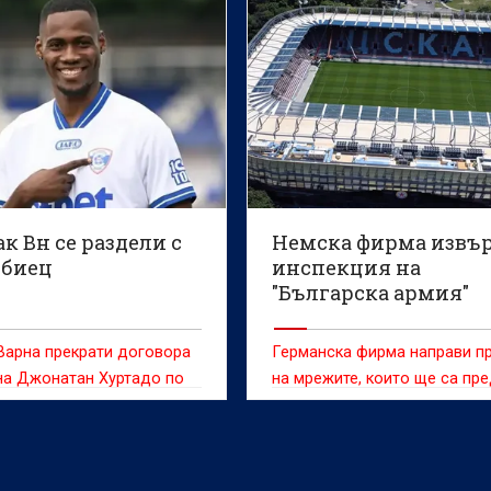
айкос през следващата
.
к Вн се раздели с
Немска фирма извъ
биец
инспекция на
"Българска армия"
Варна прекрати договора
Германска фирма направи п
на Джонатан Хуртадо по
на мрежите, които ще са пр
причини.
секторите "Г" и "Б" на стади
"Българска армия", съобщав
часа".