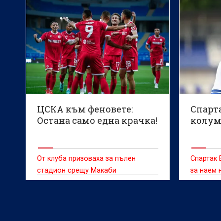
(Загреб) при поражението с 2:3 от
Панатин
Ювентус (Торино) в първия кръг на
седмица
международния младежки турнир
„Младен Рамляк“.
ЦСКА към феновете:
Спарта
Остана само една крачка!
колум
От клуба призоваха за пълен
Спартак 
стадион срещу Макаби
за наем 
семейни 