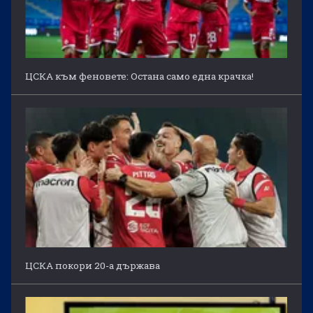
ЦСКА към феновете: Остана само една крачка!
ЦСКА покори 20-а държава