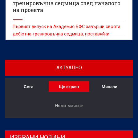
тренировъчна седмица след началото
на проекта
Първият випуск на Академия БФС завърши своята
дебютна тренировъчна седмица, поставяйки
основите на ежедневния процес, който ще бъде в
основата на развитието на младите футболни
таланти.
АКТУАЛНО
Сега
Ще играят
Минали
Няма мачове
ИЗБРАНИ НОВИНИ