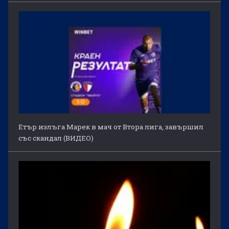
Етър излъга Марек в мач от Втора лига, завършил
със скандал (ВИДЕО)