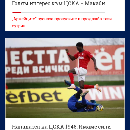
Голям интерес към ЦСКА – Макаби
„Армейците“ пуснаха пропуските в продажба тази
сутрин
Нападател на ЦСКА 1948: Имаме сили