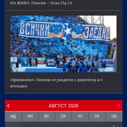
НА ЖИВО: Левски – Локо Пд 1:0
Официално: Левски се раздели с директор и с
агенция
АВГУСТ
2026
НД
ПН
ВТ
СР
ЧТ
ПТ
СБ