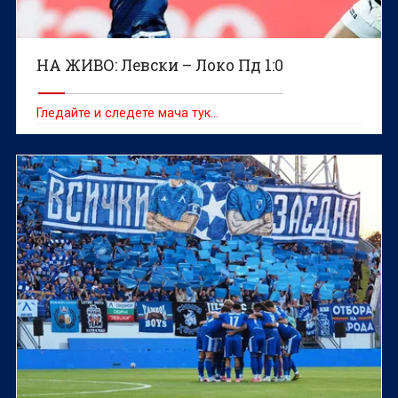
НА ЖИВО: Левски – Локо Пд 1:0
Гледайте и следете мача тук…