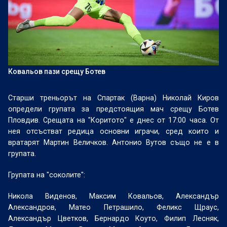
Ковальов пази срещу Ботев
Старши треньорът на Спартак (Варна) Николай Киров
определи групата за предстоящия мач срещу Ботев
Пловдив. Срещата на "Коритото" е днес от 17:00 часа. От
нея отсъстват редица основни играчи, сред които и
вратарят Мартин Величков. Антонио Вутов също не е в
групата.
Групата на "соколите":
Никола Виденов, Максим Ковальов, Александър
Александров, Матео Петрашило, Феликс Щраус,
Александър Цветков, Бернардо Коуто, Филип Лесняк,