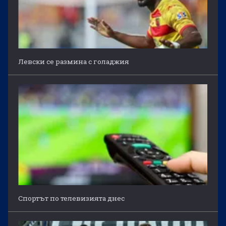
Левски се размина с голаджия
Спортът по телевизията днес