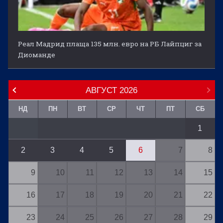
Реал Мадрид плаща 135 млн. евро на РБ Лайпциг за
Диоманде
АВГУСТ
2026
НД
ПН
ВТ
СР
ЧТ
ПТ
СБ
1
2
3
4
5
6
7
8
9
10
11
12
13
14
15
16
17
18
19
20
21
22
23
24
25
26
27
28
29