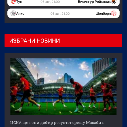
Тун
Висингур Рейкявик
06 авг, 21:00
Аякс
Шелборн
06 авг, 21:00
ИЗБРАНИ НОВИНИ
ЦСКА ще гони добър резултат срещу Макаби в