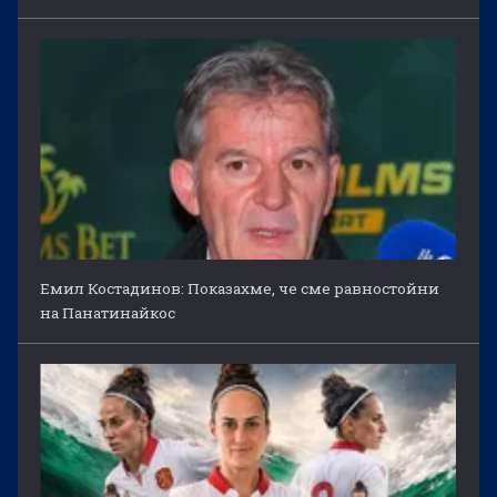
Емил Костадинов: Показахме, че сме равностойни
на Панатинайкос