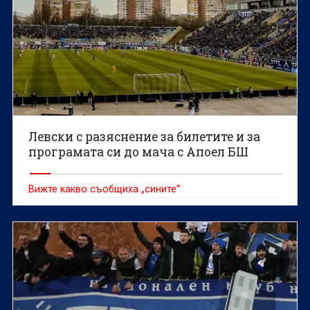
Левски с разяснение за билетите и за
програмата си до мача с Апоел БШ
Вижте какво съобщиха „сините“