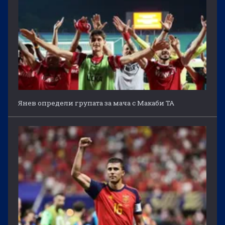
Янев определи групата за мача с Макаби ТА