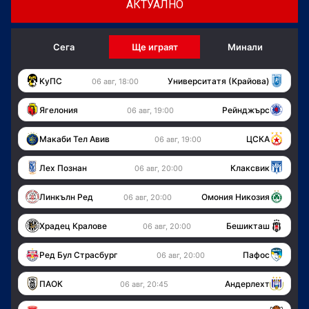
АКТУАЛНО
Сега
Ще играят
Минали
KуПС
Университатя (Крайова)
06 авг, 18:00
Ягелония
Рейнджърс
06 авг, 19:00
Макаби Тел Авив
ЦСКА
06 авг, 19:00
Лех Познан
Клаксвик
06 авг, 20:00
Линкълн Ред
Омония Никозия
06 авг, 20:00
Храдец Кралове
Бешикташ
06 авг, 20:00
Ред Бул Страсбург
Пафос
06 авг, 20:00
ПАОК
Андерлехт
06 авг, 20:45