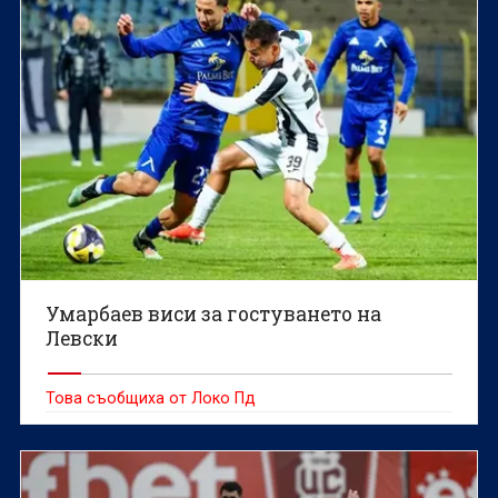
Умарбаев виси за гостуването на
Левски
Това съобщиха от Локо Пд