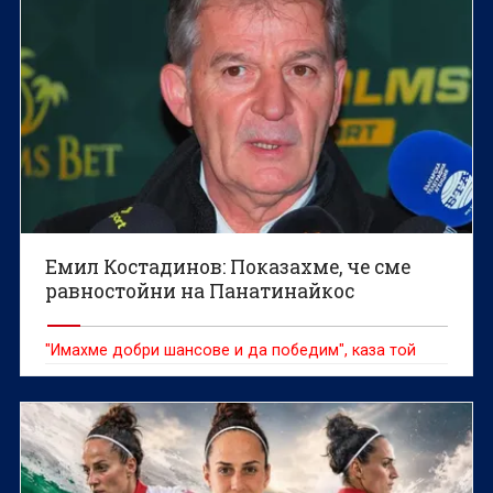
Емил Костадинов: Показахме, че сме
равностойни на Панатинайкос
"Имахме добри шансове и да победим", каза той