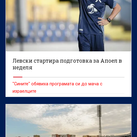
Левски стартира подготовка за Апоел в
неделя
"Сините" обявиха програмата си до мача с
израелците