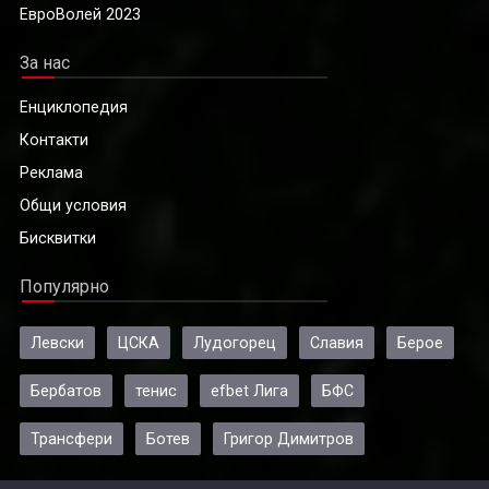
ЕвроВолей 2023
За нас
Енциклопедия
Контакти
Реклама
Общи условия
Бисквитки
Популярно
Левски
ЦСКА
Лудогорец
Славия
Берое
Бербатов
тенис
efbet Лига
БФС
Трансфери
Ботев
Григор Димитров