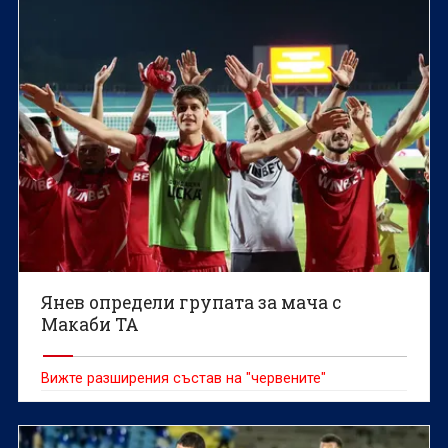
Янев определи групата за мача с
Макаби ТА
Вижте разширения състав на "червените"