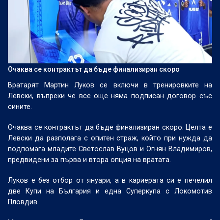
Очаква се контрактът да бъде финализиран скоро
Вратарят Мартин Луков се включи в тренировките на
Левски, въпреки че все още няма подписан договор със
сините.
Очаква се контрактът да бъде финализиран скоро. Целта е
Левски да разполага с опитен страж, който при нужда да
подпомага младите Светослав Вуцов и Огнян Владимиров,
предвидени за първа и втора опция на вратата.
Луков е без отбор от януари, а в кариерата си е печелил
две Купи на България и една Суперкупа с Локомотив
Пловдив.