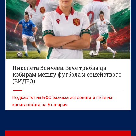
Николета Бойчева: Вече трябва да
избирам между футбола и семейството
(ВИДЕО)
Подкастът на БФС разказа историята и пътя на
капитанската на България