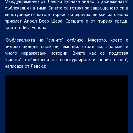
Междувременно от Левски пуснаха видео с „освежената“
съблекалня на тима. Сините се готвят за завръщането си в
евротурнирите, като в първия си официален мач за сезона
приемат Апоел Беер Шева. Срещата е от първия предв.
кръг на Лига Европа.
"Съблекалнята на “сините” отблизо! Мястото, което е
видяло хиляди спомени, емоции, стратегии, анализи и
много неразказани истории. Вижте как се подготвя
“синята” съблекалня за евротурнирите и новия сезон“,
написаха от Левски: