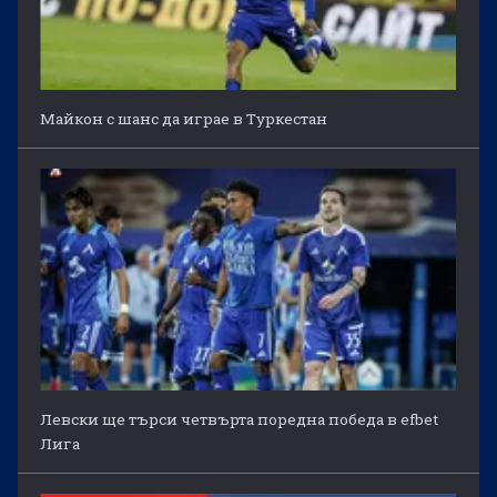
Майкон с шанс да играе в Туркестан
Левски ще търси четвърта поредна победа в efbet
Лига