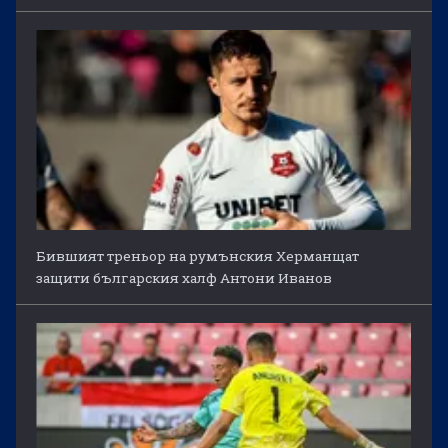
Бившият треньор на румънския Херманщат
защити българския халф Антони Иванов