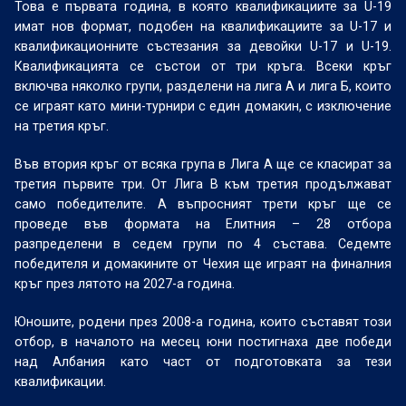
Това е първата година, в която квалификациите за U-19
имат нов формат, подобен на квалификациите за U-17 и
квалификационните състезания за девойки U-17 и U-19.
Квалификацията се състои от три кръга. Всеки кръг
включва няколко групи, разделени на лига А и лига Б, които
се играят като мини-турнири с един домакин, с изключение
на третия кръг.
Във втория кръг от всяка група в Лига А ще се класират за
третия първите три. От Лига В към третия продължават
само победителите. А въпросният трети кръг ще се
проведе във формата на Елитния – 28 отбора
разпределени в седем групи по 4 състава. Седемте
победителя и домакините от Чехия ще играят на финалния
кръг през лятото на 2027-а година.
Юношите, родени през 2008-а година, които съставят този
отбор, в началото на месец юни постигнаха две победи
над Албания като част от подготовката за тези
квалификации.