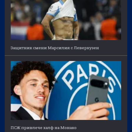
Защитник смени Марсилия с Леверкузен
ПСЖ привлече халф на Монако