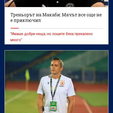
Треньорът на Макаби: Мачът все още не
е приключил
“Имаше добри неща, но лошите бяха прекалено
много”