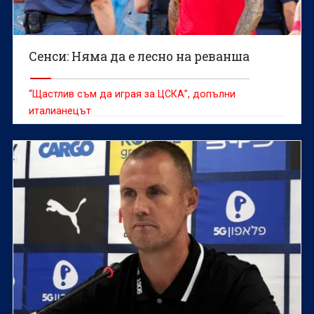
Сенси: Няма да е лесно на реванша
“Щастлив съм да играя за ЦСКА”, допълни
италианецът