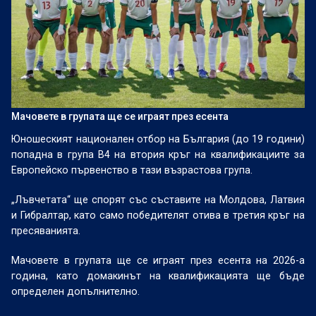
Мачовете в групата ще се играят през есента
Юношеският национален отбор на България (до 19 години)
попадна в група B4 на втория кръг на квалификациите за
Европейско първенство в тази възрастова група.
„Лъвчетата“ ще спорят със съставите на Молдова, Латвия
и Гибралтар, като само победителят отива в третия кръг на
пресяванията.
Мачовете в групата ще се играят през есента на 2026-а
година, като домакинът на квалификацията ще бъде
определен допълнително.