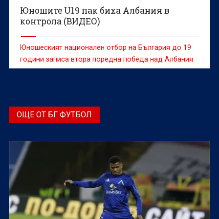
Юношите U19 пак биха Албания в
контрола (ВИДЕО)
Юношеският национален отбор на България до 19
години записа втора поредна победа над Албания
в рамките на седмица.
ОЩЕ ОТ БГ ФУТБОЛ