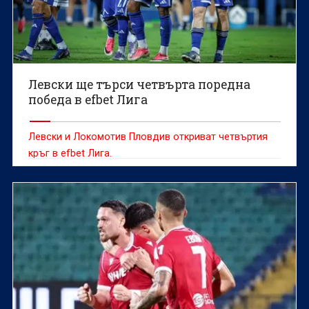
Левски ще търси четвърта поредна
победа в efbet Лига
Левски и Локомотив Пловдив откриват четвъртия
кръг в efbet Лига.