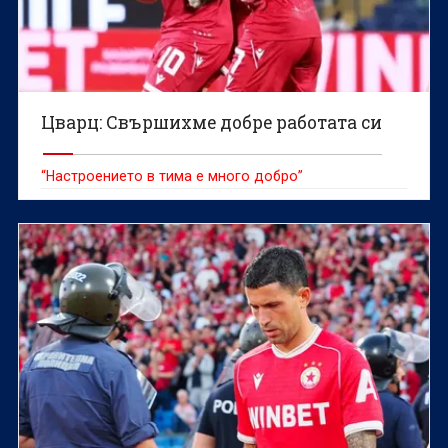
Цварц: Свършихме добре работата си
“Настроението в тима е много добро”