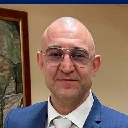
а само една крачка!
а