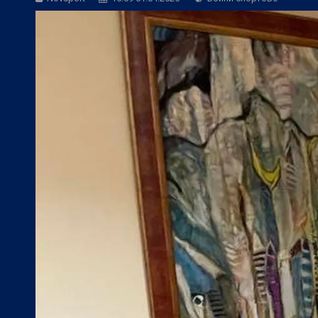
БГ Футбол:
ЦСКА към феновете: Остан
БГ Футбол:
ЦСКА покори 20-а държав