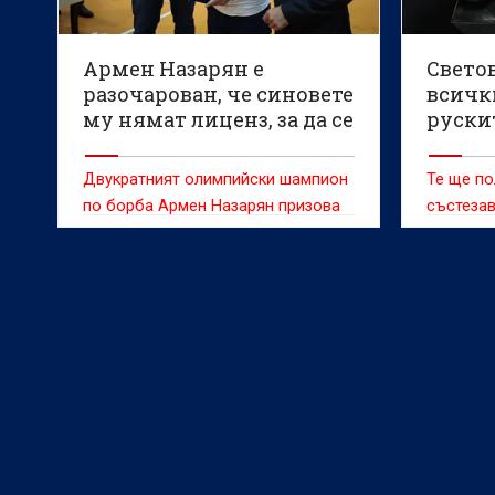
Армен Назарян е
Свето
разочарован, че синовете
всичк
му нямат лиценз, за да се
руски
състезават за България
Двукратният олимпийски шампион
Те ще по
по борба Армен Назарян призова
състезав
Българската федерация по борба
егидата 
да даде лиценз на синовете му -
Междуна
Едмонд и Гриша, за да могат да
комитет 
представляват страната на
международни състезания.