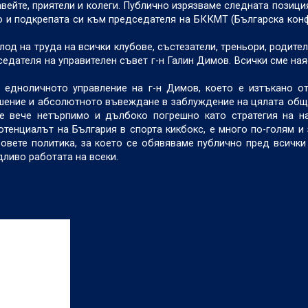
вейте, приятели и колеги. Публично изрязваме следната позиция
то и подкрепата си към председателя на БККМТ (Българска ко
лод на труда на всички клубове, състезатели, треньори, родител
седателя на управителен съвет г-н Галин Димов. Всички сме ная
 едноличното управление на г-н Димов, което е изтъкано о
ошение и абсолютното въвеждане в заблуждение на цялата общ
, е вече нетърпимо и дълбоко погрешно като стратегия на 
потенциалът на България в спорта кикбокс, е много по-голям и
овете политика, за което се обявяваме публично пред всички
ливо работата на всеки.