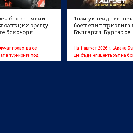
вен бокс отмени
Този уикенд светов
и санкции срещу
боен елит пристига 
те боксьори
България: Бургас се
превръща в арена на
BRAVE CF 107!
лучат право да се
На 1 август 2026 г. „Арена Бу
ат в турнирите под
ще бъде епицентърът на бо
на признатата от
спортове в Европа
родния олимпийски
централа