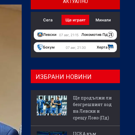
АКТУАЛНО
Сега
Ще играят
Минали
Левски
Локомотив Пд
07 авг, 21:15
Бохум
Херта
07 авг, 21:30
ИЗБРАНИ НОВИНИ
Ще продължи ли
безгрешният ход
на Левски и
срещу Локо (Пд)
ЦСКА към