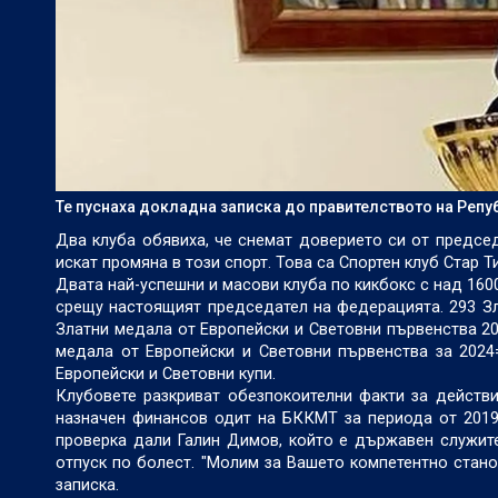
Те пуснаха докладна записка до правителството на Репу
Два клуба обявиха, че снемат доверието си от предсе
искат промяна в този спорт. Това са Спортен клуб Стар 
Двата най-успешни и масови клуба по кикбокс с над 160
срещу настоящият председател на федерацията. 293 Зл
Златни медала от Европейски и Световни първенства 20
медала от Европейски и Световни първенства за 2024
Европейски и Световни купи.
Клубовете разкриват обезпокоителни факти за действ
назначен финансов одит на БККМТ за периода от 2019
проверка дали Галин Димов, който е държавен служите
отпуск по болест. "Молим за Вашето компетентно стано
записка.