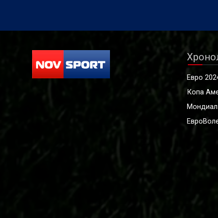
Хроно
Евро 202
Копа Ам
Мондиал
ЕвроВоле