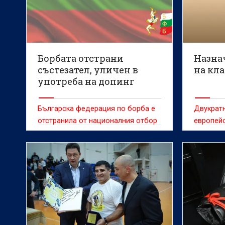
Борбата отстрани
Назна
състезател, уличен в
на кл
употреба на допинг
Българска федерация по борба е
Двукратн
отстранила от националния отбор
европей
в класически стил състезател,
Димитров
уличен в употребата на допинг,
треньор 
съобщават от организацията.
борба в 
съобщав