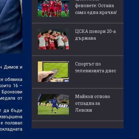
феновете: Остана
само една крачка!
ЦСКА покори 20-а
държава
Спортът по
ин Димов и
телевизията днес
се обявиха
които 16 –
- Бронзови
Майкон отново
 медала от
отпадна за
Левски
ат да бъде
 извършена
 е ползвал
докладната