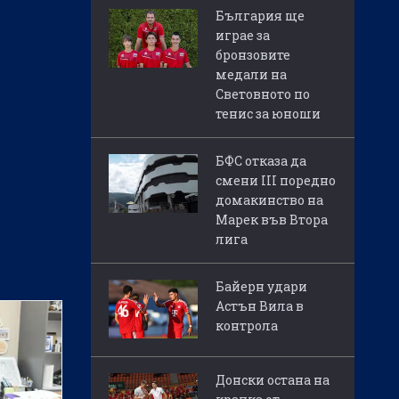
България ще
играе за
бронзовите
медали на
Световното по
тенис за юноши
БФС отказа да
смени III поредно
домакинство на
Марек във Втора
лига
Байерн удари
Астън Вила в
контрола
Донски остана на