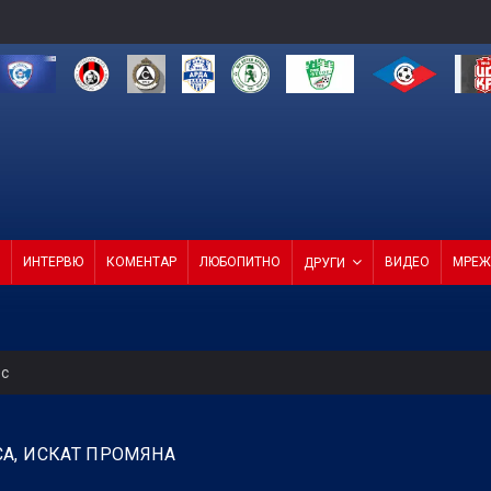
ИНТЕРВЮ
КОМЕНТАР
ЛЮБОПИТНО
ВИДЕО
МРЕЖ
ДРУГИ
ес
 Левски
А, ИСКАТ ПРОМЯНА
т ход на Левски и срещу Локо (Пд)