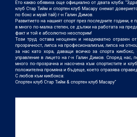
Ето какво обявиха още официално от двата клуба: "Здра
клуб Стар Тийм и спортен клуб Масару снемат доверие
по бокс и муай тай) г-н Галин Димов.
Развитието на нашият спорт през последните години, е п
в много по-малка степен, се дължи на работата на пред
факт и той е абсолютно неoспорим!
Този труд остава неоценен и неадекватно отразен от
прозрачност, липса на професионализъм, липса на отн
за нас като хора, даващи всичко за спорта кикбокс
управление в лицето на г-н Галин Димов. Според нас, 
много по-прозрачна и насочена към спортистите и клуб
положителна промяна и бъдеще, което отразява справед
С любов към кикбокса:
Спортен клуб Стар Тийм & спортен клуб Масару"