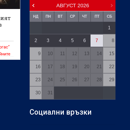
АВГУСТ
2026
НД
ПН
ВТ
СР
ЧТ
ПТ
СБ
ният
в
1
2
3
4
5
6
7
8
ргас“
9
10
11
12
13
14
15
йните
16
17
18
19
20
21
22
23
24
25
26
27
28
29
30
31
Социални връзки