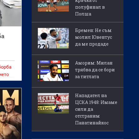
крачка от
полуфинал в
Полша
Бремен: Не съм
ба
молил Ювентус
да ме продаде
Аморим: Милан
борба
трябва да се бори
ието
за титлата
по-
Нападател на
ЦСКА 1948: Имаме
онд и
сили да
ародни
отстраним
Панатинайкос