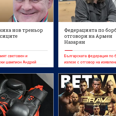
чиха нов треньор
Федерацията по бор
асиците
отговори на Армен
Назарян
ият световен и
Българската федерация по 
ски шампион Андрей
излезе с отговор на изявлен
 е избран за старши
на двукратния олимпийски
на националния отбор по
шампион Армен Назарян от 
класическия стил,
рано днес по отношение на
ат от БФБорба.
лиценза на синовете му Едм
Гриша за участие в междун
турнири.