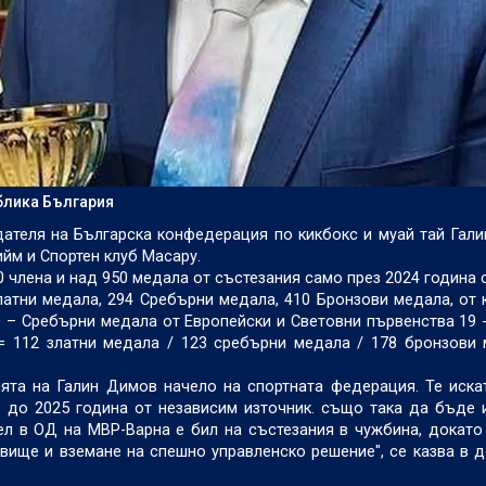
блика България
дателя на Българска конфедерация по кикбокс и муай тай Гал
Тийм и Спортен клуб Масару.
0 члена и над 950 медала от състезания само през 2024 година 
атни медала, 294 Сребърни медала, 410 Бронзови медала, от 
 – Сребърни медала от Европейски и Световни първенства 19 
= 112 златни медала / 123 сребърни медала / 178 бронзови
ията на Галин Димов начело на спортната федерация. Те иск
 до 2025 година от независим източник. също така да бъде
л в ОД на МВР-Варна е бил на състезания в чужбина, докато
вище и вземане на спешно управленско решение", се казва в 