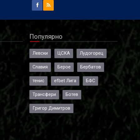
Популярно
Левски
ЦСКА
Лудогорец
Славия
Берое
Бербатов
тенис
efbet Лига
БФС
Трансфери
Ботев
Григор Димитров