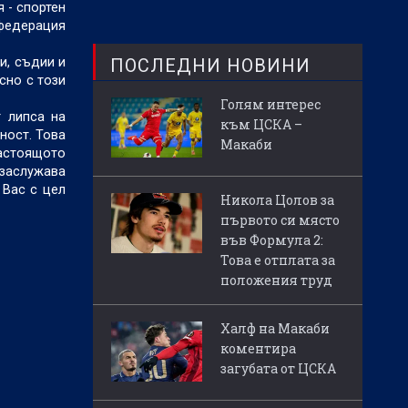
 - спортен
нфедерация
ПОСЛЕДНИ НОВИНИ
и, съдии и
сно с този
Голям интерес
т липса на
към ЦСКА –
ност. Това
Макаби
настоящото
 заслужава
 Вас с цел
Никола Цолов за
първото си място
във Формула 2:
Това е отплата за
положения труд
Халф на Макаби
коментира
загубата от ЦСКА