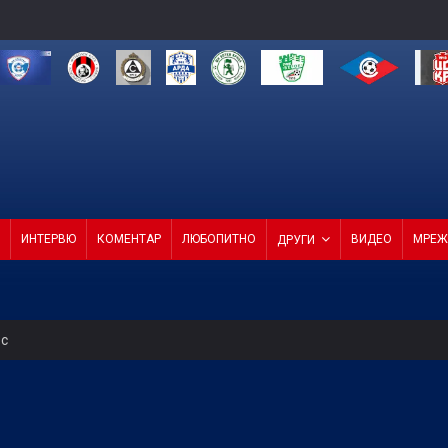
ИНТЕРВЮ
КОМЕНТАР
ЛЮБОПИТНО
ВИДЕО
МРЕЖ
ДРУГИ
ес
редна среща на ФИФА
тат срещу Макаби в Грузия