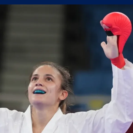
усна Панатинайкос! (ВИДЕО)
джия