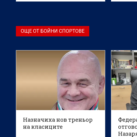
Premier League за годината
по 0:0 и
ОЩЕ ОТ БОЙНИ СПОРТОВЕ
Назначиха нов треньор
Федер
на класиците
отгов
Назар