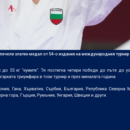
печели златен медал от 54-о издание на международния турнир 
 до 55 кг "кумите". Тя постигна четири победи до пътя до ус
арката триумфира в този турнир и през миналата година
ония, Гана, Хърватия, Сърбия, България, Република Северна 
ерна гора, Гърция, Румъния, Унгария, Швеция и други.