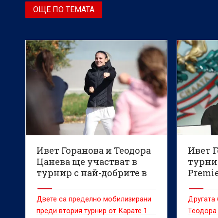
ОЩЕ ПО ТЕМАТА
Ивет Горанова и Теодора
Ивет Г
Цанева ще участват в
турни
турнир с най-добрите в
Premie
света на каратето
Двете са пределно мобилизирани
Другата 
преди втория турнир от Карате 1
Теодора