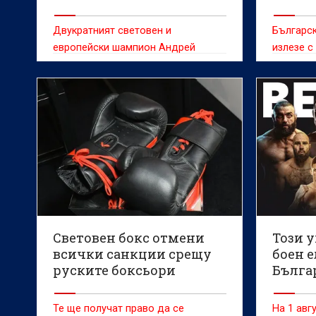
Двукратният световен и
Българс
европейски шампион Андрей
излезе с
Димитров е избран за старши
на двукр
треньор на националния отбор по
шампион 
борба в класическия стил,
рано дне
съобщават от БФБорба.
лиценза 
Гриша за
турнири.
Световен бокс отмени
Този 
всички санкции срещу
боен е
руските боксьори
Българ
превр
BRAVE 
Те ще получат право да се
На 1 авгу