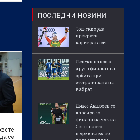
ПОСЛЕДНИ НОВИНИ
Топ-скиорка
прекрати
кариерата си
Левски влиза в
друга финансова
орбита при
отстраняване на
Кайрат
Димо Андреев се
класира за
финала на чук на
Световното
овете
първенство по
да се