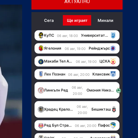
АКТУАЛНО
Сега
Ще играят
Минали
KуПС
Университатя (Крайова)
06 авг, 18:00
Ягелония
Рейнджърс
06 авг, 19:00
Макаби Тел Авив
ЦСКА
06 авг, 19:00
Лех Познан
Клаксвик
06 авг, 20:00
06 авг,
Линкълн Ред
Омония Никозия
20:00
06 авг,
Храдец Кралове
Бешикташ
20:00
Ред Бул Страсбург
Пафос
06 авг, 20:00