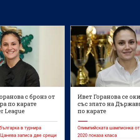
оранова с бронз от
Ивет Горанова се ок
ра по карате
със злато на Държа
r League
по карате
българка в турнира
Олимпийската шампионка от
 Цанева записа две срещи
2020 показа класа