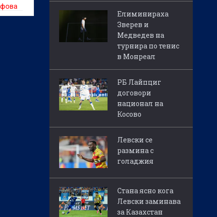
ифова
Елиминираха
Зверев и
Медведев на
турнира по тенис
в Монреал
РБ Лайпциг
договори
национал на
Косово
Левски се
размина с
голаджия
Стана ясно кога
Левски заминава
за Казахстан