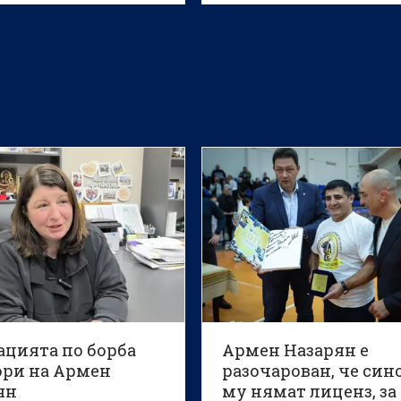
 едно поражение в Китай
ацията по борба
Армен Назарян е
ори на Армен
разочарован, че син
ян
му нямат лиценз, за 