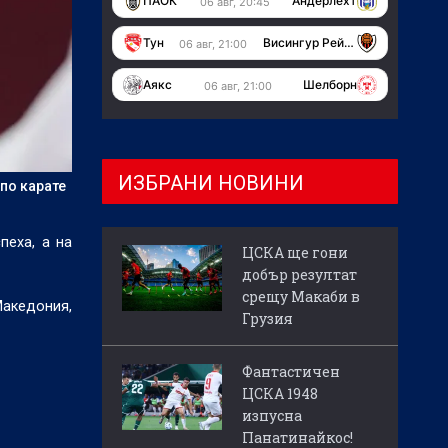
ПАОК
Андерлехт
06 авг, 20:45
Тун
Висингур Рейкявик
06 авг, 21:00
Аякс
Шелборн
06 авг, 21:00
ИЗБРАНИ НОВИНИ
по карате
пеха, а на
ЦСКА ще гони
добър резултат
срещу Макаби в
Македония,
Грузия
Фантастичен
ЦСКА 1948
изпусна
Панатинайкос!