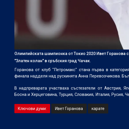
Олимпийската шампионка от Токио 2020 Ивет Горанова с
"Златен колан" в сръбския град Чачак.
Горанова от клуб "Петромакс" стана първа в категория
финала надделя над рускинята Анна Перевозчикова. Бълг
В надпреварата участваха състезатели от Австрия, Яп
Босна и Херцеговина, Турция, Словакия, Италия, Русия, Ч
Ключови думи:
Ивет Горанова
карате