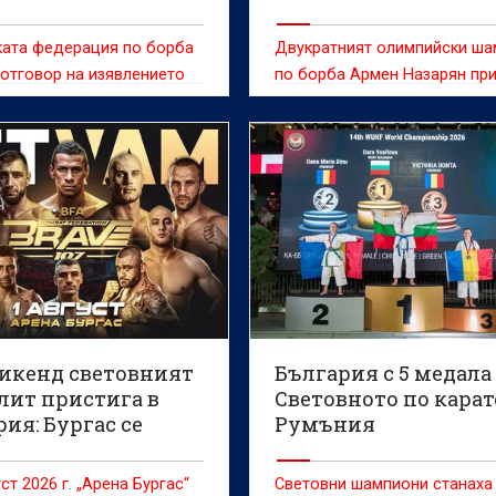
състезават за Бълга
ката федерация по борба
Двукратният олимпийски ш
 отговор на изявлението
по борба Армен Назарян пр
атния олимпийски
Българската федерация по 
Армен Назарян от по-
да даде лиценз на синовете 
с по отношение на
Едмонд и Гриша, за да мога
на синовете му Едмонд и
представляват страната на
 участие в международни
международни състезания.
уикенд световният
България с 5 медала
лит пристига в
Световното по карат
ия: Бургас се
Румъния
ъща в арена на
CF 107!
ст 2026 г. „Арена Бургас“
Световни шампиони станаха