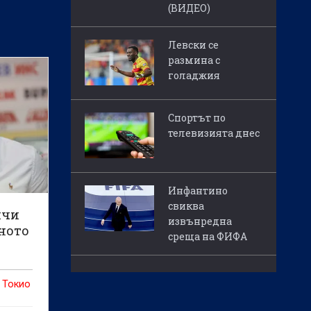
(ВИДЕО)
Левски се
размина с
голаджия
Спортът по
телевизията днес
Инфантино
свиква
ичи
извънредна
вното
среща на ФИФА
 Токио