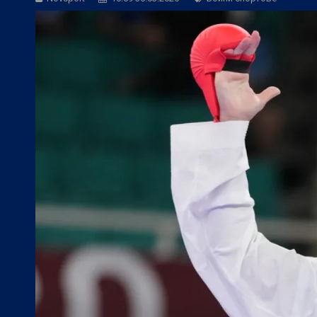
Фен Зона:
Фантастичен ЦСКА 1948 изп
БГ Футбол:
Левски се размина с гола