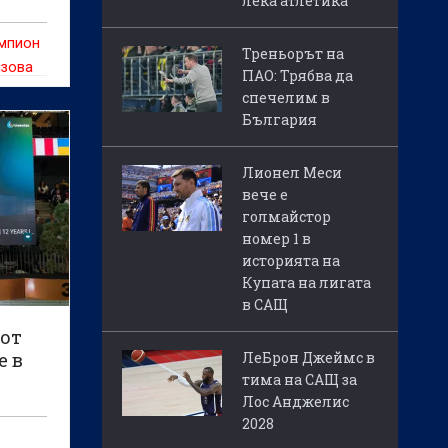
лека атлетика
рия
ампион
Треньорът на
изова
ПАО: Трябва да
борба
спечелим в
му -
България
т да
Лионел Меси
вече е
голмайстор
номер 1 в
историята на
Купата на лигата
в САЩ
 от
е в
ЛеБрон Джеймс в
тима на САЩ за
Лос Анджелис
2028