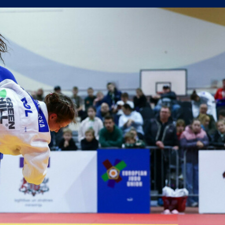
пълнения
сферните планове на Левски