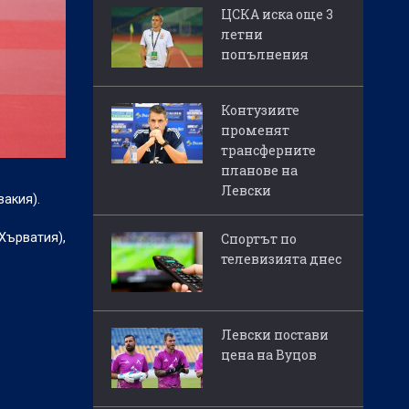
ЦСКА иска още 3
летни
попълнения
Контузиите
променят
трансферните
планове на
Левски
акия).
Хърватия),
Спортът по
телевизията днес
Левски постави
цена на Вуцов