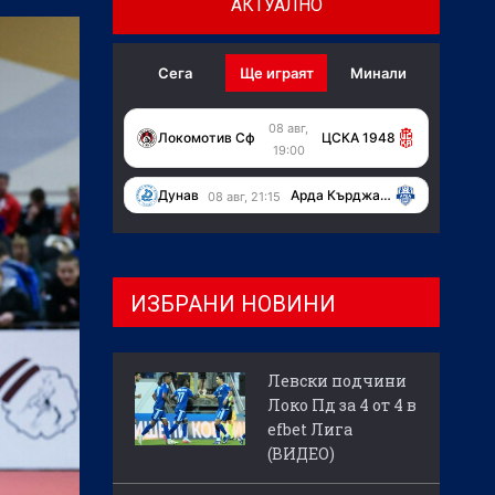
АКТУАЛНО
Сега
Ще играят
Минали
08 авг,
Локомотив Сф
ЦСКА 1948
19:00
Дунав
Арда Кърджали
08 авг, 21:15
ИЗБРАНИ НОВИНИ
Левски подчини
Локо Пд за 4 от 4 в
efbet Лига
(ВИДЕО)