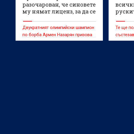
разочарован, че синовете
всичк
му нямат лиценз, за да се
руски
състезават за България
Двукратният олимпийски шампион
Те ще по
по борба Армен Назарян призова
състезав
Българската федерация по борба
егидата 
да даде лиценз на синовете му -
Междуна
Едмонд и Гриша, за да могат да
комитет 
представляват страната на
международни състезания.