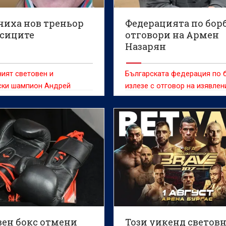
чиха нов треньор
Федерацията по бор
асиците
отговори на Армен
Назарян
ият световен и
Българската федерация по 
ски шампион Андрей
излезе с отговор на изявлен
 е избран за старши
на двукратния олимпийски
на националния отбор по
шампион Армен Назарян от 
класическия стил,
рано днес по отношение на
ат от БФБорба.
лиценза на синовете му Едм
Гриша за участие в междун
турнири.
вен бокс отмени
Този уикенд светов