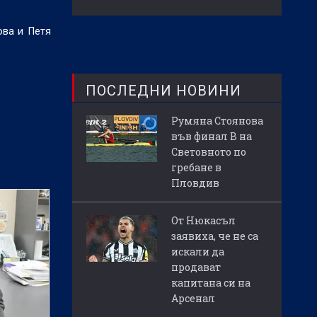
ова и Петя
ПОСЛЕДНИ НОВИНИ
Румяна Стоянова
във финал B на
Световното по
гребане в
Пловдив
От Нюкасъл
заявиха, че не са
искали да
продават
капитана си на
Арсенал