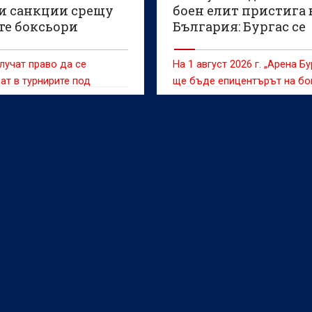
и санкции срещу
боен елит пристига 
те боксьори
България: Бургас се
превръща в арена на
BRAVE CF 107!
лучат право да се
На 1 август 2026 г. „Арена Бу
ат в турнирите под
ще бъде епицентърът на бо
на признатата от
спортове в Европа
родния олимпийски
централа