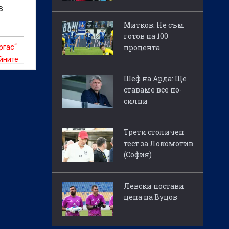
в
Митков: Не съм
готов на 100
процента
ргас“
йните
Шеф на Арда: Ще
ставаме все по-
силни
Трети столичен
тест за Локомотив
(София)
Левски постави
цена на Вуцов