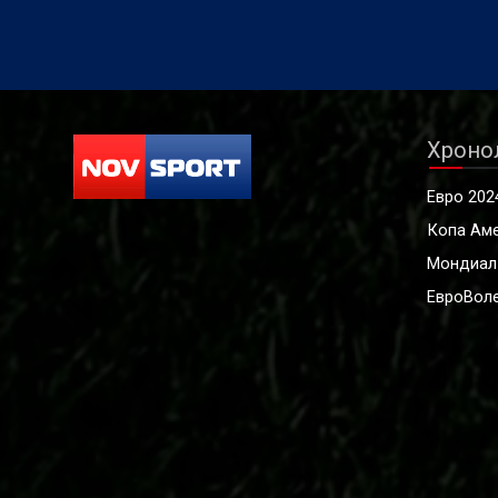
Хроно
Евро 202
Копа Ам
Мондиал
ЕвроВоле