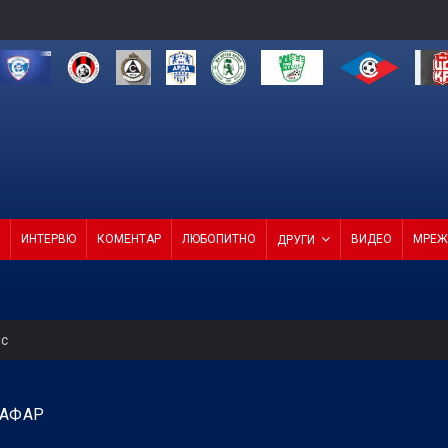
ИНТЕРВЮ
КОМЕНТАР
ЛЮБОПИТНО
ВИДЕО
МРЕЖ
ДРУГИ
ес
уцов
ААФАР
4 от 4 в efbet Лига (ВИДЕО)