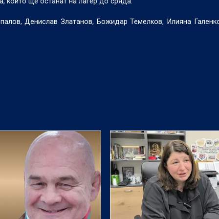
, които ще останат на лагер до сряда.
палов, Денислав Златанов, Божидар Темелков, Илияна Галенк