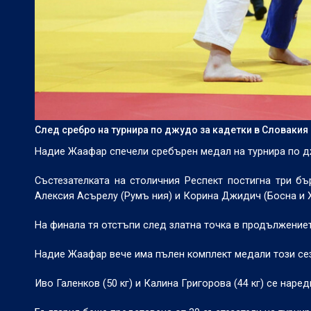
След сребро на турнира по джудо за кадетки в Словакия
Надие Жаафар спечели сребърен медал на турнира по дж
Състезателката на столичния Респект постигна три бъ
Алексия Асърелу (Румъ ния) и Корина Джидич (Босна и Х
На финала тя отстъпи след златна точка в продължениет
Надие Жаафар вече има пълен комплект медали този сезо
Иво Галенков (50 кг) и Калина Григорова (44 кг) се наре