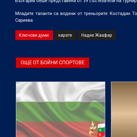
България беше представена от 39 състезатели на турнира
Младите таланти са водени от треньорите Костадин То
Сариева.
Ключови думи:
карате
Надие Жаафар
ОЩЕ ОТ БОЙНИ СПОРТОВЕ