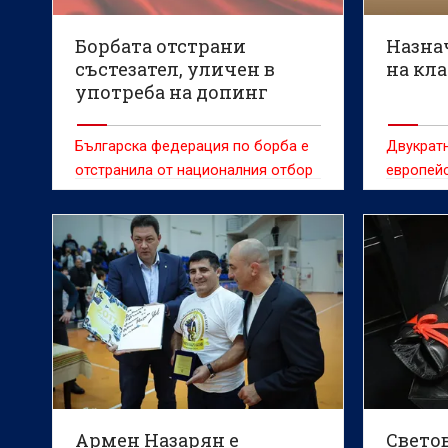
Борбата отстрани
Назна
състезател, уличен в
на кл
употреба на допинг
Българска федерация по борба е
Двукратн
отстранила от националния отбор
европей
в класически стил състезател,
Димитров
уличен в употребата на допинг,
треньор 
съобщават от организацията.
борба в 
съобщав
Армен Назарян е
Свето