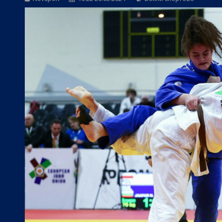
БГ Футбол:
ЦСКА иска още 3 летни по
БГ Футбол:
Контузиите променят тран