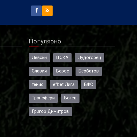
Популярно
Левски
ЦСКА
Лудогорец
Славия
Берое
Бербатов
тенис
efbet Лига
БФС
Трансфери
Ботев
Григор Димитров