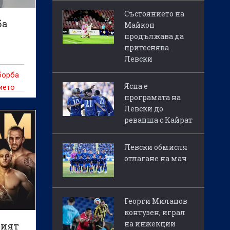
Състоянието на
ба
Майкон
продължава да
притеснява
Левски
борба
Ясна е
ието
програмата на
Левски до
по-
реванша с Кайрат
онд и
Левски обмисля
ародни
отлагане на мач
Георги Миланов
контузен, играл
на инжекции
ният