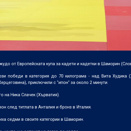
удо от Европейската купа за кадети и кадетки в Шаморин (Слов
рзи победи в категория до 70 килограма - над Вита Худика (
ерцеговина), приключили с "ипон" за около 2 минути.
о на Ника Слачек (Хърватия).
н след титлата в Анталия и бронз в Италия.
диха седми в своите категории в Шаморин.