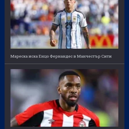
Мареска иска Енцо Фернандес в Манчестър Сити