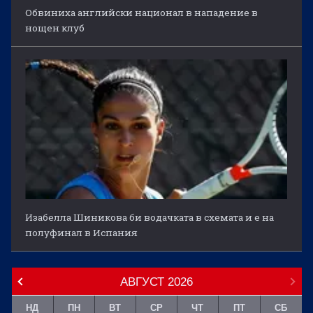
Обвиниха английски национал в нападение в
нощен клуб
Изабелла Шиникова би водачката в схемата и е на
полуфинал в Испания
АВГУСТ
2026
НД
ПН
ВТ
СР
ЧТ
ПТ
СБ