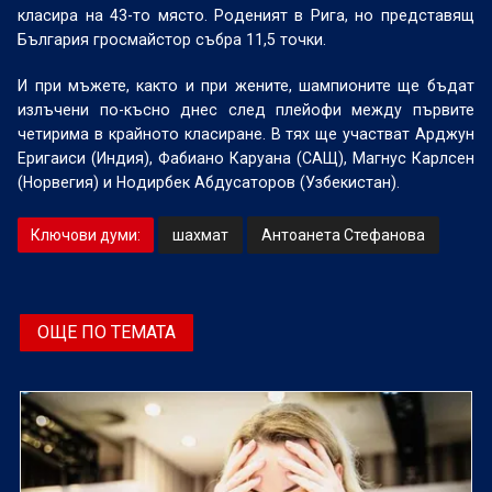
класира на 43-то място. Роденият в Рига, но представящ
България гросмайстор събра 11,5 точки.
И при мъжете, както и при жените, шампионите ще бъдат
излъчени по-късно днес след плейофи между първите
четирима в крайното класиране. В тях ще участват Арджун
Еригаиси (Индия), Фабиано Каруана (САЩ), Магнус Карлсен
(Норвегия) и Нодирбек Абдусаторов (Узбекистан).
Ключови думи:
шахмат
Антоанета Стефанова
ОЩЕ ПО ТЕМАТА