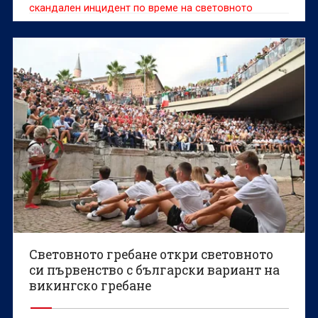
скандален инцидент по време на световното
първенство по класически силов трибой, при който
доброволец е попречил на белгийската
състезателка Сонита Мулух да атакува световен
рекорд.
Световното гребане откри световното
си първенство с български вариант на
викингско гребане