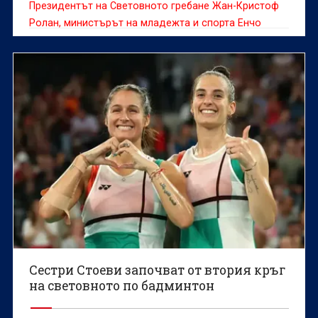
Президентът на Световното гребане Жан-Кристоф
Ролан, министърът на младежта и спорта Енчо
Керязов и председателят на Българския
олимпийски комитет Весела Лечева дадоха старт на
Световното първенство по гребане до 19 г., което
ще се проведе в Пловдив от 6 до 9 август.
Сестри Стоеви започват от втория кръг
на световното по бадминтон