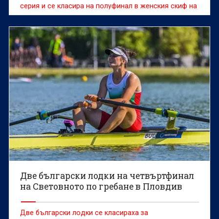
серия и се класира на полуфинал в женския скиф на
Световното първенство по гребане до 19 г. в
Пловдив.
Две български лодки на четвъртфинал
на Световното по гребане в Пловдив
Две български лодки се класираха за