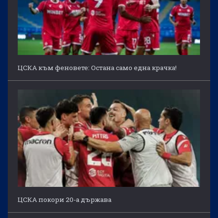
ЦСКА към феновете: Остана само една крачка!
ЦСКА покори 20-а държава