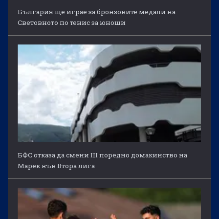
България ще играе за бронзовите медали на
Световното по тенис за юноши
БФС отказа да смени III поредно домакинство на
Марек във Втора лига