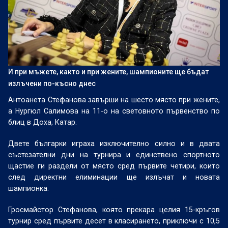
И при мъжете, както и при жените, шампионите ще бъдат
излъчени по-късно днес
Антоанета Стефанова завърши на шесто място при жените,
а Нургюл Салимова на 11-о на световното първенство по
блиц в Доха, Катар.
Двете българки играха изключително силно и в двата
състезателни дни на турнира и единствено спортното
щастие ги раздели от място сред първите четири, които
след директни елиминации ще излъчат и новата
шампионка.
Гросмайстор Стефанова, която прекара целия 15-кръгов
турнир сред първите десет в класирането, приключи с 10,5