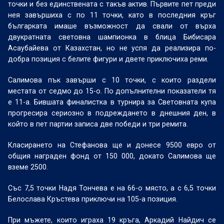
точки и без единствената с такъв актив. Първите пет преди
нея завършиха с по 11 точки, като в последния кръг
българката имаше възможност да свали от върха
двукратната световна шампионка в блица Бибисара
Асаубайева от Казахстан, но не успя да реализира по-
добра позиция с белите фигури и двете приключиха реми.
Салимова пък завърши с 10 точки, с които раздели
местата от седмо до 15-о. По допълнителни показатели тя
е 11-а. Бившата финалистка в турнира за Световната купа
прогресира сериозно в подреждането в днешния ден, в
който в пет партии записа две победи и три ремита.
Класирането на Стефанова ще и донесе 9500 евро от
общия награден фонд от 150 000, докато Салимова ще
вземе 2500.
Със 7,5 точки Надя Тончева е на 66-о място, а с 6,5 точки
Белослава Кръстева приключи на 105-а позиция.
При мъжете, които играха 19 кръга, Аркадий Найдич се