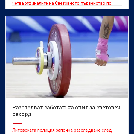
четвъртфиналите на Световното първенство по
гребане за мъже и жени до 19 години, което се
провежда в Пловдив.
Разследват саботаж на опит за световен
рекорд
Литовската полиция започна разследване след