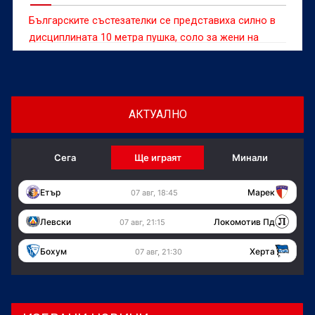
Българските състезателки се представиха силно в
дисциплината 10 метра пушка, соло за жени на
Европейското първенство до 23 години по спортна
стрелба във Вроцлав, Полша.
АКТУАЛНО
Сега
Ще играят
Минали
Етър
Марек
07 авг, 18:45
Левски
Локомотив Пд
07 авг, 21:15
Бохум
Херта
07 авг, 21:30