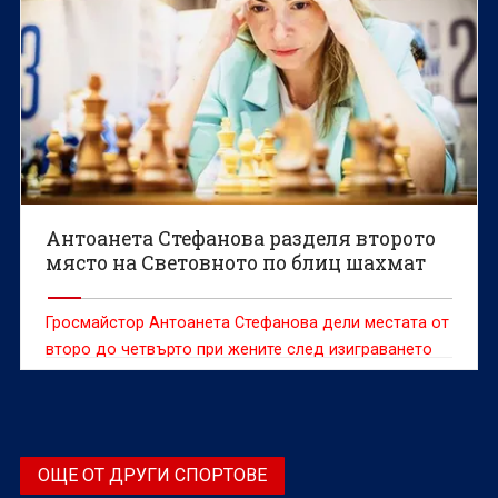
Антоанета Стефанова разделя второто
място на Световното по блиц шахмат
Гросмайстор Антоанета Стефанова дели местата от
второ до четвърто при жените след изиграването
на десет от 15-те кръга на световното първенство
по блиц в Доха, Катар.
ОЩЕ ОТ ДРУГИ СПОРТОВЕ