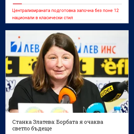
Централизираната подготовка започна без поне 12
национали в класически стил
Станка Златева: Борбата я очаква
светло бъдеще