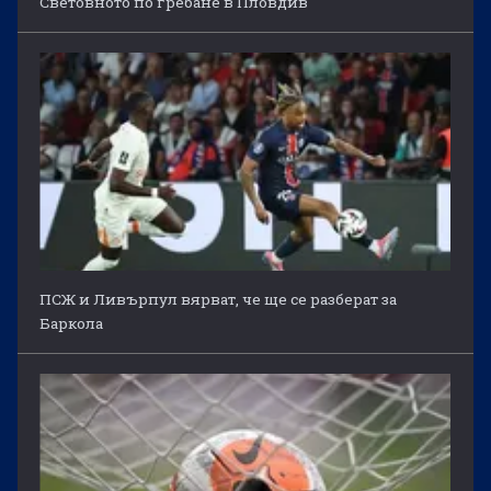
Световното по гребане в Пловдив
ПСЖ и Ливърпул вярват, че ще се разберат за
Баркола