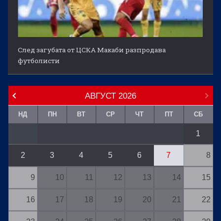
След загубата от ЦСКА Макаби разпродава
футболисти
АВГУСТ
2026
НД
ПН
ВТ
СР
ЧТ
ПТ
СБ
1
2
3
4
5
6
7
8
9
10
11
12
13
14
15
16
17
18
19
20
21
22