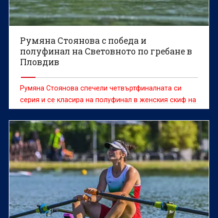
Румяна Стоянова с победа и
полуфинал на Световното по гребане в
Пловдив
Румяна Стоянова спечели четвъртфиналната си
серия и се класира на полуфинал в женския скиф на
Световното първенство по гребане до 19 г. в
Пловдив.