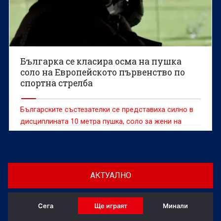
Българка се класира осма на пушка
соло на Европейското първенство по
спортна стрелба
Българските състезателки се представиха силно в
дисциплината 10 метра пушка, соло за жени на
Европейското първенство до 23 години по спортна
стрелба във Вроцлав, Полша.
АКТУАЛНО
Сега
Ще играят
Минали