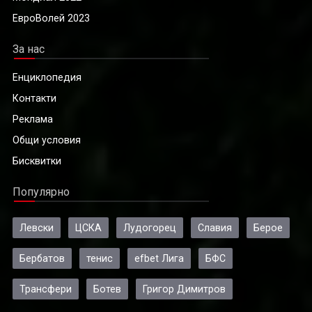
ЕвроВолей 2023
За нас
Енциклопедия
Контакти
Реклама
Общи условия
Бисквитки
Популярно
Левски
ЦСКА
Лудогорец
Славия
Берое
Бербатов
тенис
efbet Лига
БФС
Трансфери
Ботев
Григор Димитров