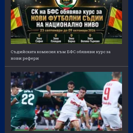
Съдийската комисия към БФС обявяви курс за
нови рефери