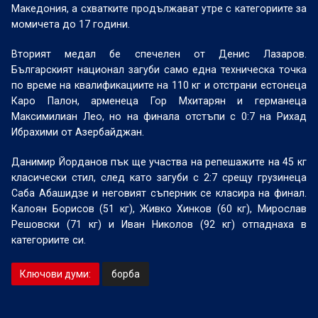
Македония, а схватките продължават утре с категориите за
момичета до 17 години.
Вторият медал бе спечелен от Денис Лазаров.
Българският национал загуби само една техническа точка
по време на квалификациите на 110 кг и отстрани естонеца
Каро Палон, арменеца Гор Мхитарян и германеца
Максимилиан Лео, но на финала отстъпи с 0:7 на Рихад
Ибрахими от Азербайджан.
Данимир Йорданов пък ще участва на репешажите на 45 кг
класически стил, след като загуби с 2:7 срещу грузинеца
Саба Абашидзе и неговият съперник се класира на финал.
Калоян Борисов (51 кг), Живко Хинков (60 кг), Мирослав
Решовски (71 кг) и Иван Николов (92 кг) отпаднаха в
категориите си.
Ключови думи:
борба