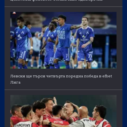
Левски ще търси четвърта поредна победа в efbet
Лига