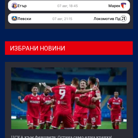
Етър
Марек
07 авг, 18:45
Левски
Локомотив Пд
07 авг, 21:15
ИЗБРАНИ НОВИНИ
ЦСКА към феновете: Остана само една крачка!