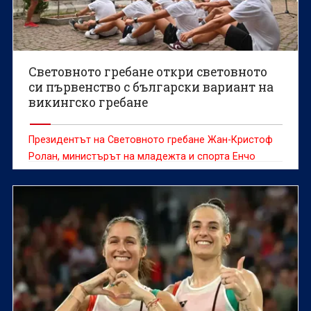
Световното гребане откри световното
си първенство с български вариант на
викингско гребане
Президентът на Световното гребане Жан-Кристоф
Ролан, министърът на младежта и спорта Енчо
Керязов и председателят на Българския
олимпийски комитет Весела Лечева дадоха старт на
Световното първенство по гребане до 19 г., което
ще се проведе в Пловдив от 6 до 9 август.