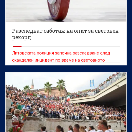
Разследват саботаж на опит за световен
рекорд
Литовската полиция започна разследване след
скандален инцидент по време на световното
първенство по класически силов трибой, при който
доброволец е попречил на белгийската
състезателка Сонита Мулух да атакува световен
рекорд.