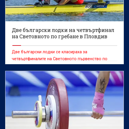
Две български лодки на четвъртфинал
на Световното по гребане в Пловдив
Две български лодки се класираха за
четвъртфиналите на Световното първенство по
гребане за мъже и жени до 19 години, което се
провежда в Пловдив.