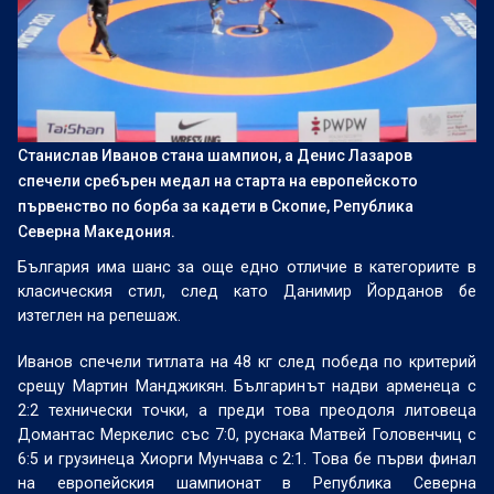
Станислав Иванов стана шампион, а Денис Лазаров
спечели сребърен медал на старта на европейското
първенство по борба за кадети в Скопие, Република
Северна Македония.
България има шанс за още едно отличие в категориите в
класическия стил, след като Данимир Йорданов бе
изтеглен на репешаж.
Иванов спечели титлата на 48 кг след победа по критерий
срещу Мартин Манджикян. Българинът надви арменеца с
2:2 технически точки, а преди това преодоля литовеца
Домантас Меркелис със 7:0, руснака Матвей Головенчиц с
6:5 и грузинеца Хиорги Мунчава с 2:1. Това бе първи финал
на европейския шампионат в Република Северна