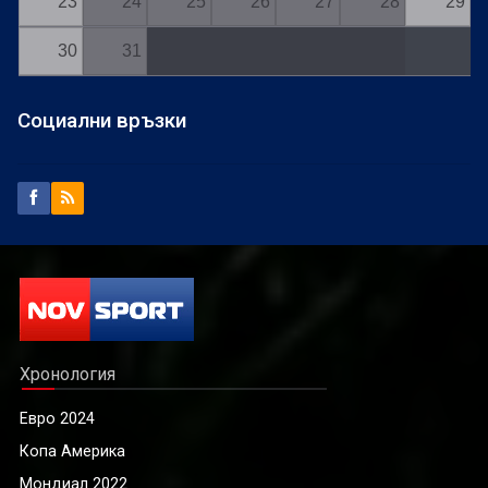
23
24
25
26
27
28
29
30
31
Социални връзки
Хронология
Евро 2024
Копа Америка
Мондиал 2022