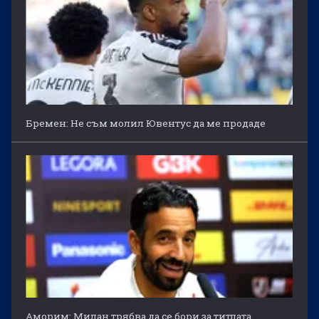
Бремен: Не съм молил Ювентус да ме продаде
Аморим: Милан трябва да се бори за титлата