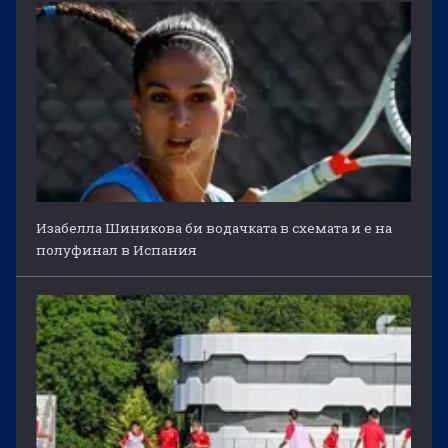
Изабелла Шиникова би водачката в схемата и е на
полуфинал в Испания