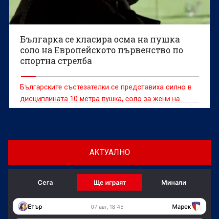
Българка се класира осма на пушка
соло на Европейското първенство по
спортна стрелба
Българските състезателки се представиха силно в
дисциплината 10 метра пушка, соло за жени на
Европейското първенство до 23 години по спортна
стрелба във Вроцлав, Полша.
АКТУАЛНО
Сега
Ще играят
Минали
Етър
Марек
07 авг, 18:45