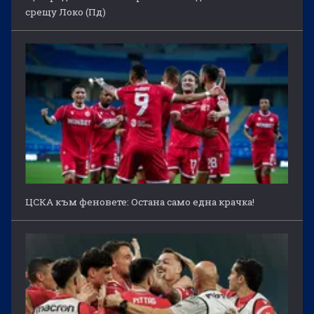
срещу Локо (Пд)
ЦСКА към феновете: Остана само една крачка!