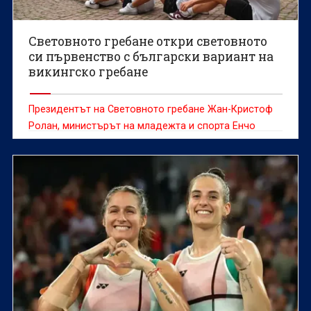
Световното гребане откри световното
си първенство с български вариант на
викингско гребане
Президентът на Световното гребане Жан-Кристоф
Ролан, министърът на младежта и спорта Енчо
Керязов и председателят на Българския
олимпийски комитет Весела Лечева дадоха старт на
Световното първенство по гребане до 19 г., което
ще се проведе в Пловдив от 6 до 9 август.