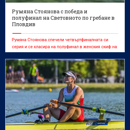
Румяна Стоянова с победа и
полуфинал на Световното по гребане в
Пловдив
Румяна Стоянова спечели четвъртфиналната си
серия и се класира на полуфинал в женския скиф на
Световното първенство по гребане до 19 г. в
Пловдив.