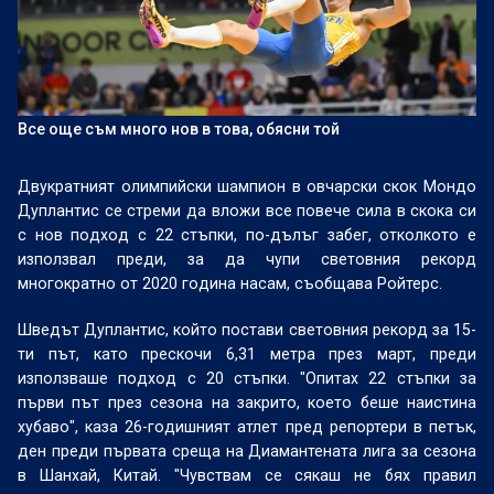
Все още съм много нов в това, обясни той
Двукратният олимпийски шампион в овчарски скок Мондо
Дуплантис се стреми да вложи все повече сила в скока си
с нов подход с 22 стъпки, по-дълъг забег, отколкото е
използвал преди, за да чупи световния рекорд
многократно от 2020 година насам, съобщава Ройтерс.
Шведът Дуплантис, който постави световния рекорд за 15-
ти път, като прескочи 6,31 метра през март, преди
използваше подход с 20 стъпки. "Опитах 22 стъпки за
първи път през сезона на закрито, което беше наистина
хубаво", каза 26-годишният атлет пред репортери в петък,
ден преди първата среща на Диамантената лига за сезона
в Шанхай, Китай. "Чувствам се сякаш не бях правил