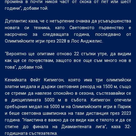
промяна в почти никоя част от скока от пет или шест
години“, добави той.
Дуплантис каза, че с нетърпение очаква да усъвършенства
новата си техника, като Световното първенство е
насрочено за следващата година, последвано от
Олимпийските игри през 2028 в Лос Анджелис.
"Вероятно ще опитаме отново 22 стъпки утре, да видим
как ще се почувствам, защото все още съм много нов в
това", добави той.
Кенийката Фейт Кипиегон, която има три олимпийски
златни медала и държи световния рекорд на 1500 м, също
се стреми да навлезе спокойно в сезона, състезавайки се
в дисциплината 5000 м в събота. Кипиегон спечели
сребърния медал на 5000 м на Олимпийските игри в Париж
и беше световна шампионка на тази дистанция през 2023
година. "Наистина е важно да се види как е тялото и да се
стигне до финала на Диамантената лига", каза 32-
годишната състезателка.