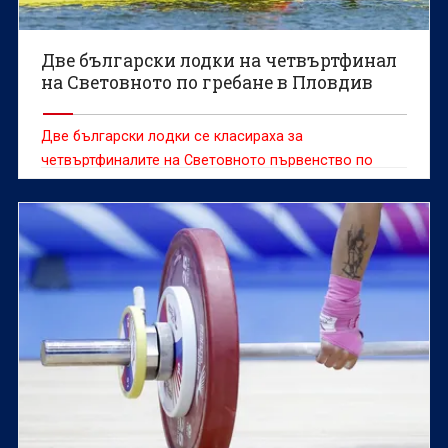
Две български лодки на четвъртфинал
на Световното по гребане в Пловдив
Две български лодки се класираха за
четвъртфиналите на Световното първенство по
гребане за мъже и жени до 19 години, което се
провежда в Пловдив.