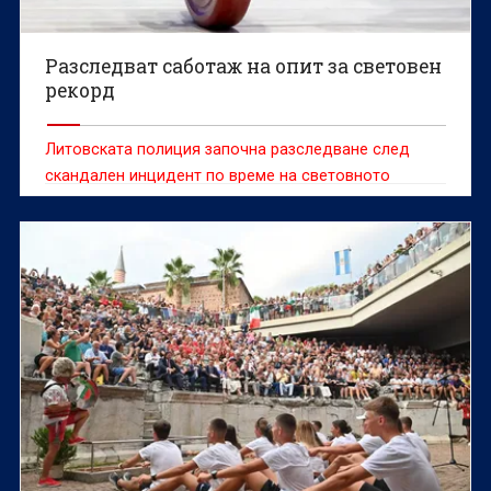
Разследват саботаж на опит за световен
рекорд
Литовската полиция започна разследване след
скандален инцидент по време на световното
първенство по класически силов трибой, при който
доброволец е попречил на белгийската
състезателка Сонита Мулух да атакува световен
рекорд.