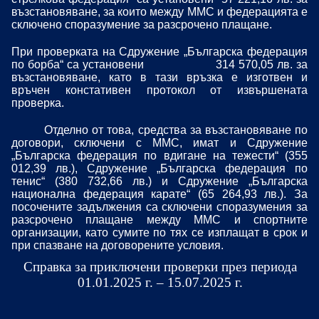
възстановяване, за които между ММС и федерацията е
сключено споразумение за разсрочено плащане.
При проверката на Сдружение „Българска федерация
по борба“ са установени
314 570,05 лв. за
възстановяване, като в тази връзка е изготвен и
връчен констативен протокол от извършената
проверка.
Отделно от това, средства за възстановяване по
договори, сключени с ММС, имат и Сдружение
„Българска федерация по вдигане на тежести“ (355
012,39 лв.), Сдружение „Българска федерация по
тенис“ (380 732,66 лв.) и Сдружение „Българска
национална федерация карате“ (65 264,93 лв.). За
посочените задължения са сключени споразумения за
разсрочено плащане между ММС и спортните
организации, като сумите по тях се изплащат в срок и
при спазване на договорените условия.
Справка за приключени проверки през периода
01.01.2025 г. – 15.07.2025 г.