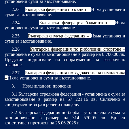
установени суми за възстановяване.
2.23
Българска федерация по кънки
–
Няма установени
суми за възстановяване.
2.24
Българска федерация бадминтон
–
Няма
установени суми за възстановяване.
2.25
Българска снукър федерация
–
Няма установени
суми за възстановяване.
2.26
Българска федерация по риболовни спортове
–
установена е сума за възстановяване в размер на
6 700,00 лв.
Предстои подписване на споразумение за разсрочено
плащане.
2.27
Българска федерация по художествена гимнастика
–
Няма установени суми за възстановяване.
3.
Извънпланови проверки:
3.1 Българска стрелкова федерация - установена е сума за
възстановяване в размер на
57 221,16 лв.
Сключено е
споразумение за разсрочено плащане.
3.2 Българска федерация по борба –
установена е сума за
възстановяване в размер на
314 570,05 лв.
Връчен
констативен протокол на 25.06.2025 г.