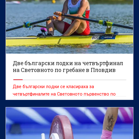
Две български лодки на четвъртфинал
на Световното по гребане в Пловдив
Две български лодки се класираха за
четвъртфиналите на Световното първенство по
гребане за мъже и жени до 19 години, което се
провежда в Пловдив.