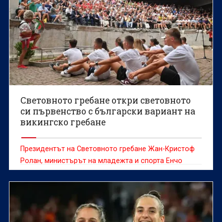
Световното гребане откри световното
си първенство с български вариант на
викингско гребане
Президентът на Световното гребане Жан-Кристоф
Ролан, министърът на младежта и спорта Енчо
Керязов и председателят на Българския
олимпийски комитет Весела Лечева дадоха старт на
Световното първенство по гребане до 19 г., което
ще се проведе в Пловдив от 6 до 9 август.