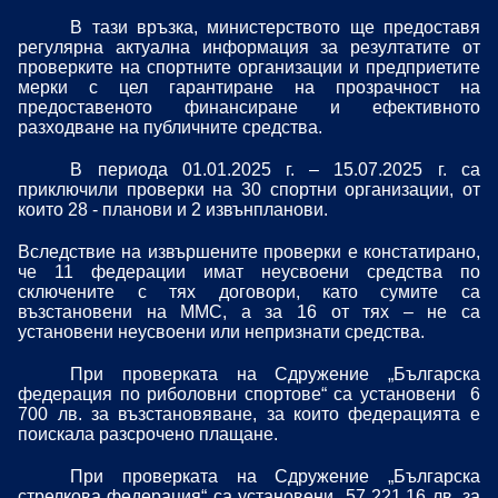
В тази връзка, министерството ще предоставя
регулярна актуална информация за резултатите от
проверките на спортните организации и предприетите
мерки с цел гарантиране на прозрачност на
предоставеното финансиране и ефективното
разходване на публичните средства.
В периода 01.01.2025 г. – 15.07.2025 г. са
приключили проверки на 30 спортни организации, от
които 28 - планови и 2 извънпланови.
Вследствие на извършените проверки е констатирано,
че 11 федерации имат неусвоени средства по
сключените с тях договори, като сумите са
възстановени на ММС, а за 16 от тях – не са
установени неусвоени или непризнати средства.
При проверката на Сдружение „Българска
федерация по риболовни спортове“ са установени
6
700 лв. за възстановяване, за които федерацията е
поискала разсрочено плащане.
При проверката на Сдружение „Българска
стрелкова федерация“ са установени
57 221,16 лв. за