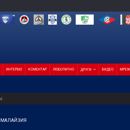
ИНТЕРВЮ
КОМЕНТАР
ЛЮБОПИТНО
ВИДЕО
МРЕЖ
ДРУГИ
ес
за в друга финансова орбита при отстраняване на Кайрат
В МАЛАЙЗИЯ
тат срещу Макаби в Грузия