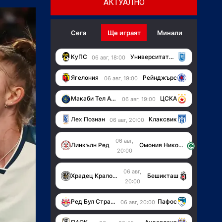
АКТУАЛНО
Сега
Ще играят
Минали
KуПС
Университатя (Крайова)
06 авг, 18:00
Ягелония
Рейнджърс
06 авг, 19:00
Макаби Тел Авив
ЦСКА
06 авг, 19:00
Лех Познан
Клаксвик
06 авг, 20:00
06 авг,
Линкълн Ред
Омония Никозия
20:00
06 авг,
Храдец Кралове
Бешикташ
20:00
Ред Бул Страсбург
Пафос
06 авг, 20:00