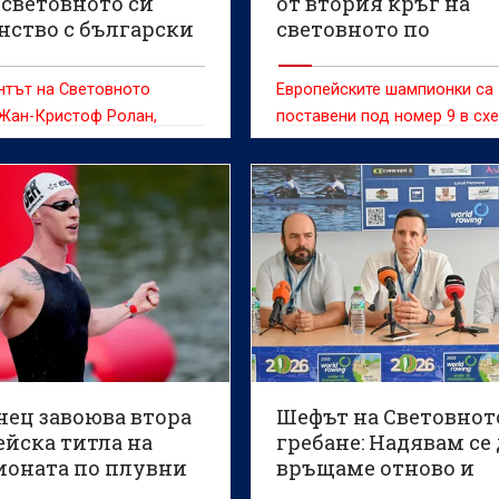
 световното си
от втория кръг на
нство с български
световното по
нт на викингско
бадминтон
не
нтът на Световното
Европейските шампионки са
 Жан-Кристоф Ролан,
поставени под номер 9 в сх
ът на младежта и спорта
язов и председателят на
ия олимпийски комитет
ечева дадоха старт на
ото първенство по
до 19 г., което ще се
в Пловдив от 6 до 9
нец завоюва втора
Шефът на Световнот
ейска титла на
гребане: Надявам се 
оната по плувни
връщаме отново и
ове
отново в Пловдив