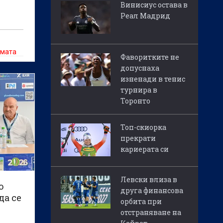
Винисиус остава в
Реал Мадрид
емата
Фаворитките не
допуснаха
изненади в тенис
турнира в
Торонто
Топ-скиорка
прекрати
кариерата си
Левски влиза в
о
друга финансова
да се
орбита при
отстраняване на