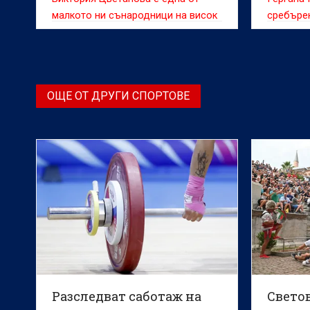
малкото ни сънародници на висок
сребъре
пост в световните централи
на межд
бадминто
Братисла
ОЩЕ ОТ ДРУГИ СПОРТОВЕ
Разследват саботаж на
Свето