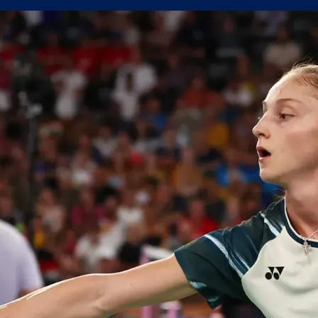
усна Панатинайкос! (ВИДЕО)
джия