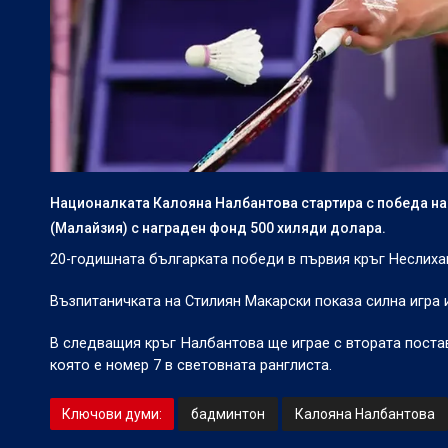
Националката Калояна Налбантова стартира с победа на т
(Малайзия) с награден фонд 500 хиляди долара.
20-годишната българката победи в първия кръг Неслихан 
Възпитаничката на Стилиян Макарски показа силна игра 
В следващия кръг Налбантова ще играе с втората поста
която е номер 7 в световната ранглиста.
Ключови думи:
бадминтон
Калояна Налбантова