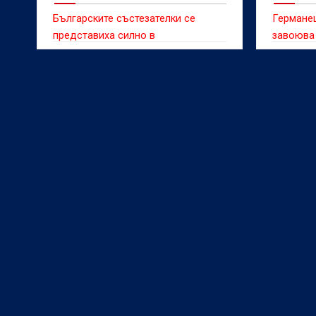
стрелба
Българските състезателки се
Германе
представиха силно в
завоюва 
дисциплината 10 метра пушка,
на откри
соло за жени на Европейското
първенст
първенство до 23 години по
Париж, к
спортна стрелба във Вроцлав,
километр
Полша.