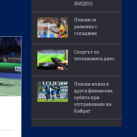
(ВИДЕО)
Левски се
размина с
голаджия
Спортът по
телевизията днес
Левски влиза в
друга финансова
орбита при
отстраняване на
Кайрат