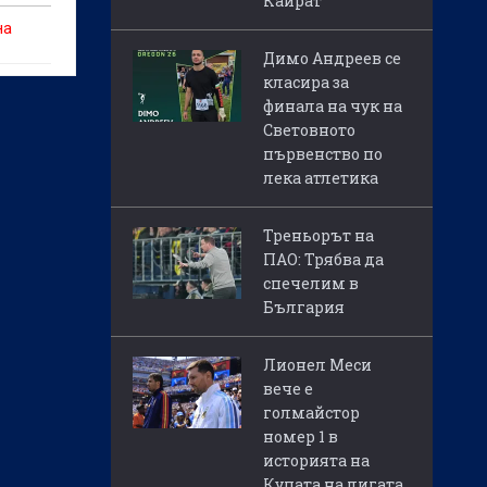
Кайрат
на
Димо Андреев се
класира за
финала на чук на
Световното
първенство по
лека атлетика
Треньорът на
ПАО: Трябва да
спечелим в
България
Лионел Меси
вече е
голмайстор
номер 1 в
историята на
Купата на лигата