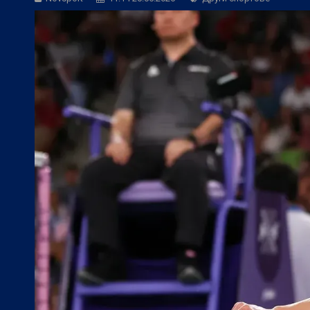
Фен Зона:
Фантастичен ЦСКА 1948 изп
БГ Футбол:
Левски се размина с гола