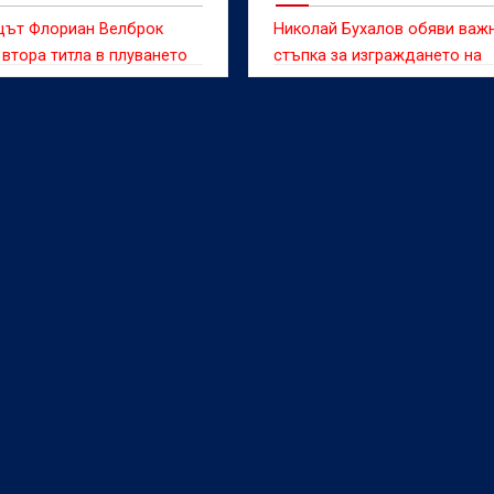
цът Флориан Велброк
Николай Бухалов обяви важ
втора титла в плуването
стъпка за изграждането на
ти води на Европейското
съпътстващ гребен канал
во по плувни спортове в
ато добави злато на 5
а към това на 10 км.