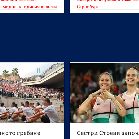
н медал на единично жени
Страсбург
ународния турнир по
н "Future Series" в
ва (Словакия).
вното гребане
Сестри Стоеви запо