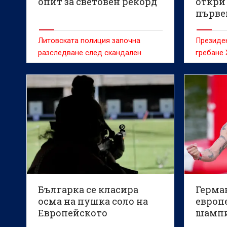
опит за световен рекорд
откри
първе
вариа
греба
Литовската полиция започна
Президе
разследване след скандален
гребане
инцидент по време на световното
министър
първенство по класически силов
Енчо Кер
трибой, при който доброволец е
Българск
попречил на белгийската
Весела Л
състезателка Сонита Мулух да
Световн
атакува световен рекорд.
гребане 
проведе 
август.
Българка се класира
Герма
осма на пушка соло на
европ
Европейското
шампи
първенство по спортна
спорт