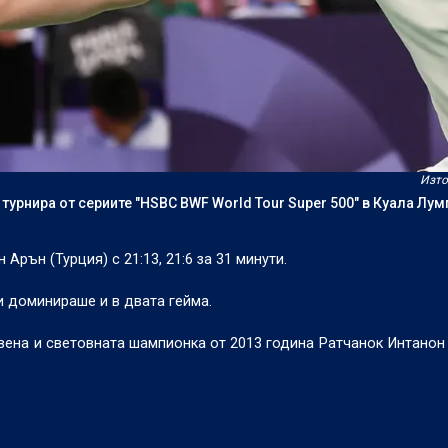
Изто
урнира от сериите "HSBC BWF World Tour Super 500" в Куала Лум
Арън (Турция) с 21:13, 21:6 за 31 минути.
и доминираше и в двата гейма.
вена и световната шампионка от 2013 година Ратчанок Интанон 