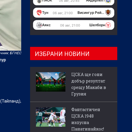
ПАОК
Андерлехт
06 авг, 20:45
Тун
Висингур Рейкявик
06 авг, 21:00
Аякс
Шелборн
06 авг, 21:00
ИЗБРАНИ НОВИНИ
чник: БГНЕС
пур
ЦСКА ще гони
добър резултат
срещу Макаби в
Грузия
(Тайланд),
Фантастичен
ЦСКА 1948
изпусна
Панатинайкос!