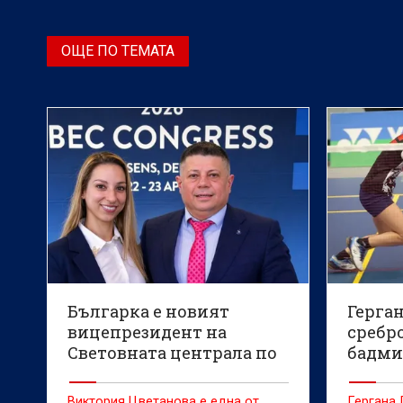
ОЩЕ ПО ТЕМАТА
Българка е новият
Герган
вицепрезидент на
сребр
Световната централа по
бадми
бадминтон
Виктория Цветанова е една от
Гергана 