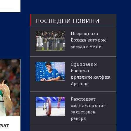
ПОСЛЕДНИ НОВИНИ
Посрещнаха
Возиня като рок
звезда в Чили
Официално:
Евертън
привлече халф на
Арсенал
Разследват
саботаж на опит
за световен
рекорд
чват