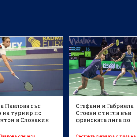
а Павлова със
Стефани и Габриела
о на турнир по
Стоеви с титла във
нтон в Словакия
френската лига по
бадминтон
Павлова спечели
Сестрите ликуваха с тима на