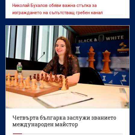
Николай Бухалов обяви важна стъпка за
изграждането на съпътстващ гребен канал
Четвърта българка заслужи званието
международен майстор