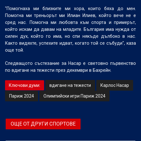
"Помогнаха ми близките ми хора, които бяха до мен.
Помогна ми треньорът ми Илиан Илиев, който вече не е
сред нас. Помогна ми любовта към спорта и примерът,
който искам да давам на младите. България има нужда от
силен дух, който го има, но спи някъде дълбоко в нас.
Както видяхте, успехите идват, когато той се събуди", каза
още той.
Следващото състезание за Насар е световно първенство
по вдигане на тежести през декември в Бахрейн.
Ключови думи:
вдигане на тежести
Карлос Насар
Париж 2024
Олимпийски игри Париж 2024
ОЩЕ ОТ ДРУГИ СПОРТОВЕ