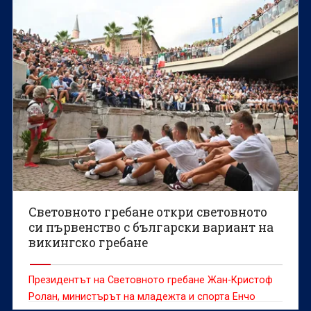
Световното гребане откри световното
си първенство с български вариант на
викингско гребане
Президентът на Световното гребане Жан-Кристоф
Ролан, министърът на младежта и спорта Енчо