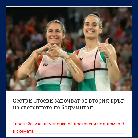
Керязов и председателят на Българския
олимпийски комитет Весела Лечева дадоха старт на
Световното първенство по гребане до 19 г., което
ще се проведе в Пловдив от 6 до 9 август.
Сестри Стоеви започват от втория кръг
на световното по бадминтон
Европейските шампионки са поставени под номер 9
в схемата