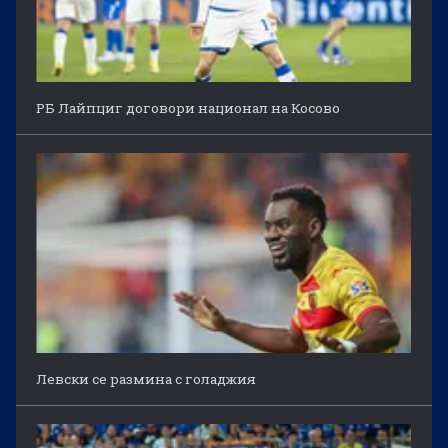
РБ Лайпциг договори национал на Косово
Левски се размина с голаджия