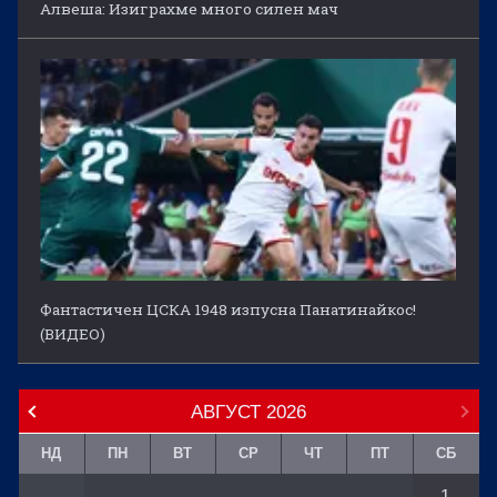
Алвеша: Изиграхме много силен мач
Фантастичен ЦСКА 1948 изпусна Панатинайкос!
(ВИДЕО)
АВГУСТ
2026
НД
ПН
ВТ
СР
ЧТ
ПТ
СБ
1