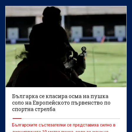
Българка се класира осма на пушка
соло на Европейското първенство по
спортна стрелба
Българските състезателки се представиха силно в
дисциплината 10 метра пушка, соло за жени на