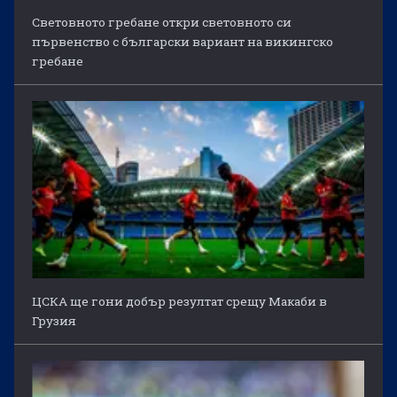
Световното гребане откри световното си
първенство с български вариант на викингско
гребане
ЦСКА ще гони добър резултат срещу Макаби в
Грузия