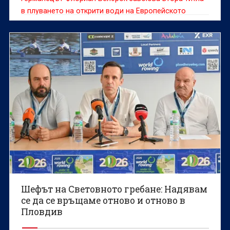
в плуването на открити води на Европейското
първенство по плувни спортове в Париж, като
добави злато на 5 километра към това на 10 км.
Шефът на Световното гребане: Надявам
се да се връщаме отново и отново в
Пловдив