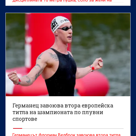
Европейското първенство до 23 години по спортна
стрелба във Вроцлав, Полша.
Германец завоюва втора европейска
титла на шампионата по плувни
спортове
Германецът Флориан Велброк завоюва втора титла