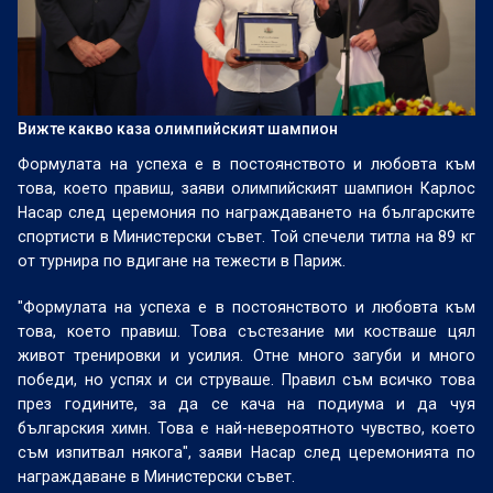
Вижте какво каза олимпийският шампион
Формулата на успеха е в постоянството и любовта към
това, което правиш, заяви олимпийският шампион Карлос
Насар след церемония по награждаването на българските
спортисти в Министерски съвет. Той спечели титла на 89 кг
от турнира по вдигане на тежести в Париж.
"Формулата на успеха е в постоянството и любовта към
това, което правиш. Това състезание ми костваше цял
живот тренировки и усилия. Отне много загуби и много
победи, но успях и си струваше. Правил съм всичко това
през годините, за да се кача на подиума и да чуя
българския химн. Това е най-невероятното чувство, което
съм изпитвал някога", заяви Насар след церемонията по
награждаване в Министерски съвет.