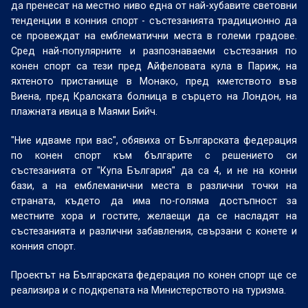
да пренесат на местно ниво една от най-хубавите световни
тенденции в конния спорт - състезанията традиционно да
се провеждат на емблематични места в големи градове.
Сред най-популярните и разпознаваеми състезания по
конен спорт са тези пред Айфеловата кула в Париж, на
яхтеното пристанище в Монако, пред кметството във
Виена, пред Кралската болница в сърцето на Лондон, на
плажната ивица в Маями Бийч.
"Ние идваме при вас", обявиха от Българската федерация
по конен спорт към българите с решението си
състезанията от "Купа България" да са 4, и не на конни
бази, а на емблеманични места в различни точки на
страната, където да има по-голяма достъпност за
местните хора и гостите, желаещи да се насладят на
състезанията и различни забавления, свързани с конете и
конния спорт.
Проектът на Българската федерация по конен спорт ще се
реализира и с подкрепата на Министерството на туризма.