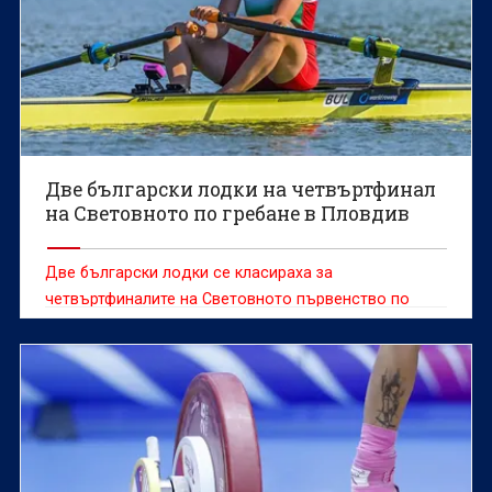
Две български лодки на четвъртфинал
на Световното по гребане в Пловдив
Две български лодки се класираха за
четвъртфиналите на Световното първенство по
гребане за мъже и жени до 19 години, което се
провежда в Пловдив.