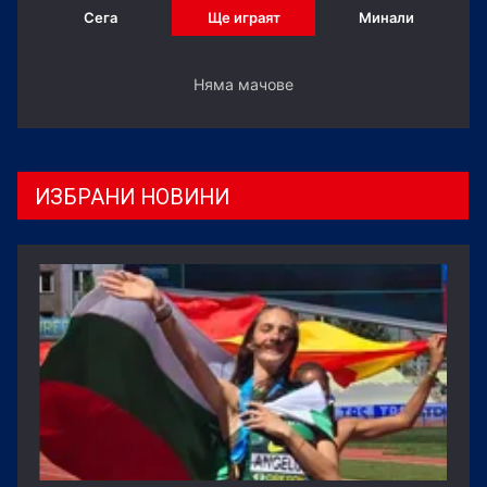
Сега
Ще играят
Минали
Няма мачове
ИЗБРАНИ НОВИНИ