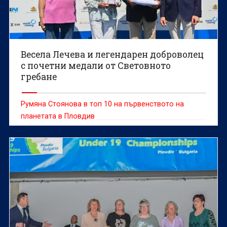
Весела Лечева и легендарен доброволец
с почетни медали от Световното
гребане
Румяна Стоянова в топ 10 на първенството на
планетата в Пловдив