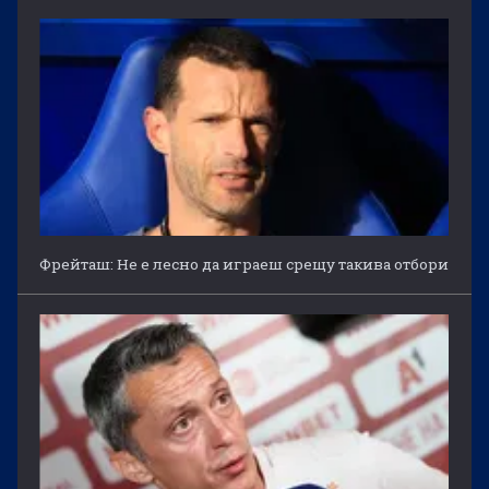
Фрейташ: Не е лесно да играеш срещу такива отбори