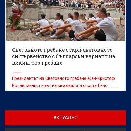
Световното гребане откри световното
си първенство с български вариант на
викингско гребане
Президентът на Световното гребане Жан-Кристоф
Ролан, министърът на младежта и спорта Енчо
Керязов и председателят на Българския
олимпийски комитет Весела Лечева дадоха старт на
Световното първенство по гребане до 19 г., което
ще се проведе в Пловдив от 6 до 9 август.
АКТУАЛНО