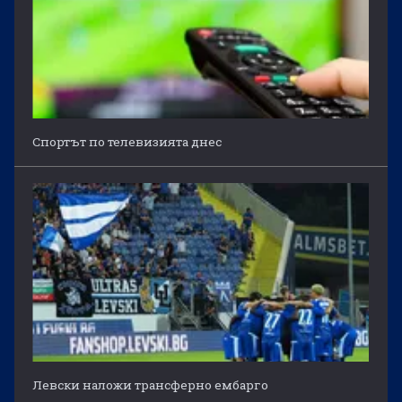
Спортът по телевизията днес
Левски наложи трансферно ембарго