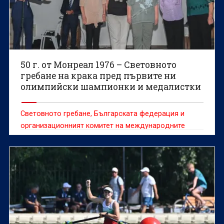
50 г. от Монреал 1976 – Световното
гребане на крака пред първите ни
олимпийски шампионки и медалистки
Световното гребане, Българската федерация и
организационният комитет на международните
домакинства в Пловдив почетоха първите
олимпийски шампиони и медалисти на България в
гребането.