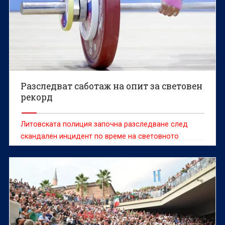
Разследват саботаж на опит за световен
рекорд
Литовската полиция започна разследване след
скандален инцидент по време на световното
първенство по класически силов трибой, при който
доброволец е попречил на белгийската
състезателка Сонита Мулух да атакува световен
рекорд.