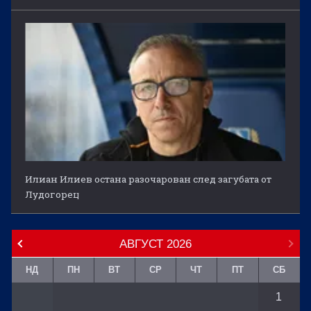
Илиан Илиев остана разочарован след загубата от
Лудогорец
АВГУСТ
2026
НД
ПН
ВТ
СР
ЧТ
ПТ
СБ
1