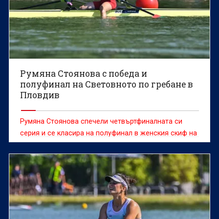
Румяна Стоянова с победа и
полуфинал на Световното по гребане в
Пловдив
Румяна Стоянова спечели четвъртфиналната си
серия и се класира на полуфинал в женския скиф на
Световното първенство по гребане до 19 г. в
Пловдив.