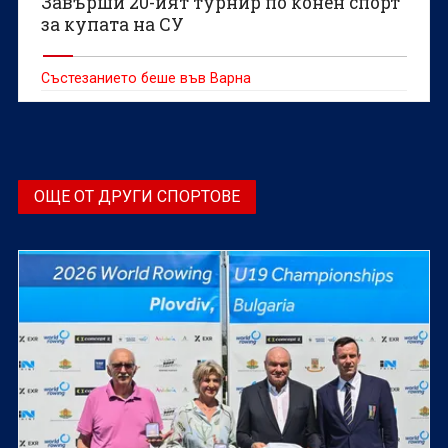
Завърши 20-ият турнир по конен спорт
за купата на СУ
Състезанието беше във Варна
ОЩЕ ОТ ДРУГИ СПОРТОВЕ